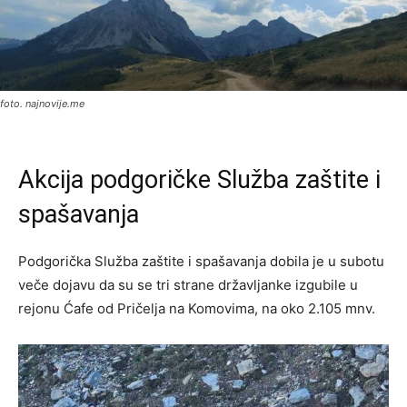
foto. najnovije.me
Akcija podgoričke Služba zaštite i
spašavanja
Podgorička Služba zaštite i spašavanja dobila je u subotu
veče dojavu da su se tri strane državljanke izgubile u
rejonu Ćafe od Pričelja na Komovima, na oko 2.105 mnv.