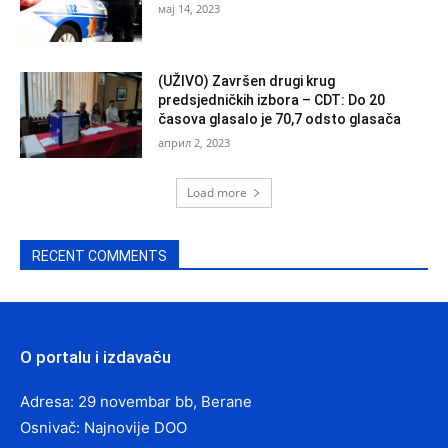
мај 14, 2023
(UŽIVO) Završen drugi krug
predsjedničkih izbora – CDT: Do 20
časova glasalo je 70,7 odsto glasača
април 2, 2023
Load more
RECENT COMMENTS
O portalu i izdavaču
Adresa: 29 novembar bb, Berane
Osnivač: Najnovije DOO