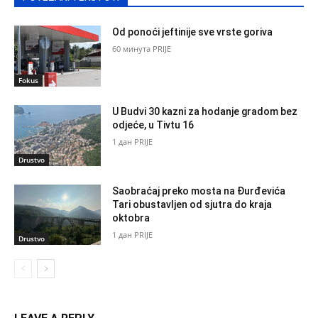
Od ponoći jeftinije sve vrste goriva
60 минута PRIJE
Fokus
U Budvi 30 kazni za hodanje gradom bez
odjeće, u Tivtu 16
1 дан PRIJE
Drustvo
Saobraćaj preko mosta na Đurđevića
Tari obustavljen od sjutra do kraja
oktobra
1 дан PRIJE
Drustvo