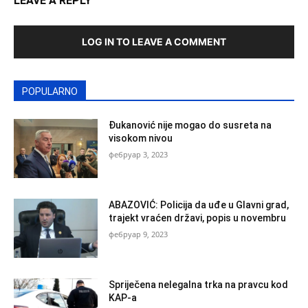
LEAVE A REPLY
LOG IN TO LEAVE A COMMENT
POPULARNO
Đukanović nije mogao do susreta na
visokom nivou
фебруар 3, 2023
ABAZOVIĆ: Policija da uđe u Glavni grad,
trajekt vraćen državi, popis u novembru
фебруар 9, 2023
Spriječena nelegalna trka na pravcu kod
KAP-a