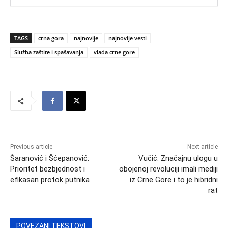
TAGS
crna gora
najnovije
najnovije vesti
Služba zaštite i spašavanja
vlada crne gore
Previous article
Next article
Šaranović i Šćepanović:
Vučić: Značajnu ulogu u
Prioritet bezbjednost i
obojenoj revoluciji imali mediji
efikasan protok putnika
iz Crne Gore i to je hibridni
rat
POVEZANI TEKSTOVI