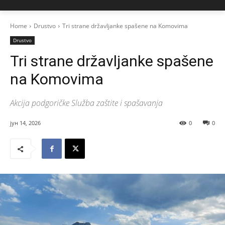
Home
Drustvo
Tri strane državljanke spašene na Komovima
Drustvo
Tri strane državljanke spašene
na Komovima
Akcija podgoričke Služba zaštite i spašavanja
јун 14, 2026
0
0