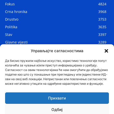
Fokus
4824
Crna hronika
3968
Drustvo
3753
Politika
3635
Stav
3397
Glavne vijesti
3289
Lokalne vijesti
2914
Управљајте сагласностима
Svijet
1075
Да бисмо пружили најбоље искуство, користимо технологије попут
колачића за чување и/или приступ информацијама о уређају.
Сагласност са овим технологијама ће нам омогућити да обрађујемо
податке као што су понашање при прегледању или јединствени ИД-
ови на овој веб локацији. Непристанак или повлачење сагласности
може негативно утицати на одређене карактеристике и функције.
Прихвати
Одбиј