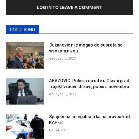
LOG IN TO LEAVE A COMMENT
POPULARNO
Đukanović nije mogao do susreta na
visokom nivou
фебруар 3, 2023
ABAZOVIĆ: Policija da uđe u Glavni grad,
trajekt vraćen državi, popis u novembru
фебруар 9, 2023
Spriječena nelegalna trka na pravcu kod
KAP-a
мај 14, 2023