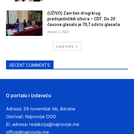
(UŽIVO) Završen drugi krug
predsjedničkih izbora – CDT: Do 20
časova glasalo je 70,7 odsto glasača
април 2, 2023
Load more
RECENT COMMENTS
O portalu i izdavaču
Adresa: 29 novembar bb, Berane
Osnivač: Najnovije DOO
El. adresa:
redakcija@najnovije.me
office@najnovije.me