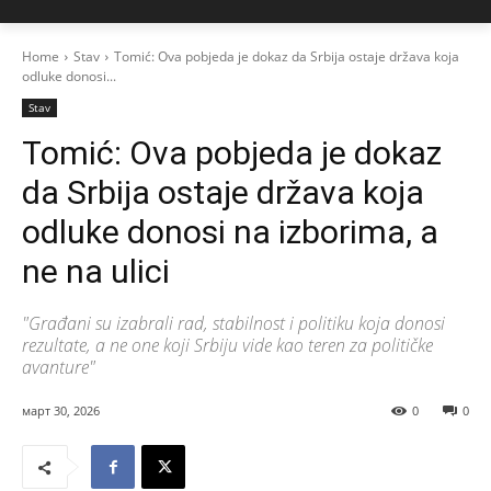
Home
Stav
Tomić: Ova pobjeda je dokaz da Srbija ostaje država koja
odluke donosi...
Stav
Tomić: Ova pobjeda je dokaz
da Srbija ostaje država koja
odluke donosi na izborima, a
ne na ulici
"Građani su izabrali rad, stabilnost i politiku koja donosi
rezultate, a ne one koji Srbiju vide kao teren za političke
avanture"
март 30, 2026
0
0