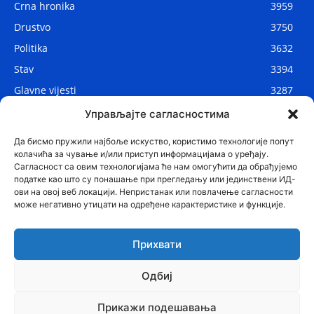
Crna hronika
3959
Drustvo
3750
Politika
3632
Stav
3394
Glavne vijesti
3287
Lokalne vijesti
2910
Управљајте сагласностима
Svijet
1075
Да бисмо пружили најбоље искуство, користимо технологије попут
колачића за чување и/или приступ информацијама о уређају.
Сагласност са овим технологијама ће нам омогућити да обрађујемо
податке као што су понашање при прегледању или јединствени ИД-
ови на овој веб локацији. Непристанак или повлачење сагласности
може негативно утицати на одређене карактеристике и функције.
Прихвати
Одбиј
© Najnovije.me
Прикажи подешавања