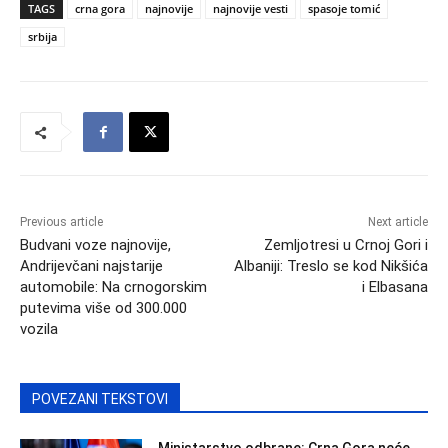
TAGS
crna gora
najnovije
najnovije vesti
spasoje tomić
srbija
Previous article
Next article
Budvani voze najnovije,
Zemljotresi u Crnoj Gori i
Andrijevčani najstarije
Albaniji: Treslo se kod Nikšića
automobile: Na crnogorskim
i Elbasana
putevima više od 300.000
vozila
POVEZANI TEKSTOVI