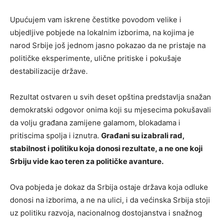
Upućujem vam iskrene čestitke povodom velike i
ubjedljive pobjede na lokalnim izborima, na kojima je
narod Srbije još jednom jasno pokazao da ne pristaje na
političke eksperimente, ulične pritiske i pokušaje
destabilizacije države.
Rezultat ostvaren u svih deset opština predstavlja snažan
demokratski odgovor onima koji su mjesecima pokušavali
da volju građana zamijene galamom, blokadama i
pritiscima spolja i iznutra.
Građani su izabrali rad,
stabilnost i politiku koja donosi rezultate, a ne one koji
Srbiju vide kao teren za političke avanture.
Ova pobjeda je dokaz da Srbija ostaje država koja odluke
donosi na izborima, a ne na ulici, i da većinska Srbija stoji
uz politiku razvoja, nacionalnog dostojanstva i snažnog