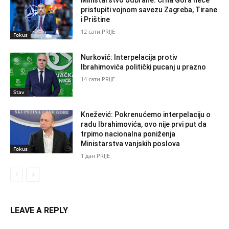
Ministarstvo odbrane: Crna Gora neće
pristupiti vojnom savezu Zagreba, Tirane
i Prištine
12 сати PRIJE
Fokus
Nurković: Interpelacija protiv
Ibrahimovića politički pucanj u prazno
14 сати PRIJE
Stav
Knežević: Pokrenućemo interpelaciju o
radu Ibrahimovića, ovo nije prvi put da
trpimo nacionalna poniženja
Ministarstva vanjskih poslova
Fokus
1 дан PRIJE
LEAVE A REPLY