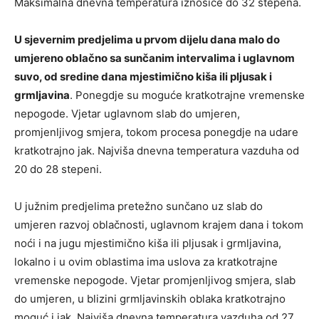
Maksimalna dnevna temperatura iznosiće do 32 stepena.
U sjevernim predjelima u prvom dijelu dana malo do
umjereno oblačno sa sunčanim intervalima i uglavnom
suvo, od sredine dana mjestimično kiša ili pljusak i
grmljavina
. Ponegdje su moguće kratkotrajne vremenske
nepogode. Vjetar uglavnom slab do umjeren,
promjenljivog smjera, tokom procesa ponegdje na udare
kratkotrajno jak. Najviša dnevna temperatura vazduha od
20 do 28 stepeni.
U južnim predjelima pretežno sunčano uz slab do
umjeren razvoj oblačnosti, uglavnom krajem dana i tokom
noći i na jugu mjestimično kiša ili pljusak i grmljavina,
lokalno i u ovim oblastima ima uslova za kratkotrajne
vremenske nepogode. Vjetar promjenljivog smjera, slab
do umjeren, u blizini grmljavinskih oblaka kratkotrajno
moguć i jak. Najviša dnevna temperatura vazduha od 27