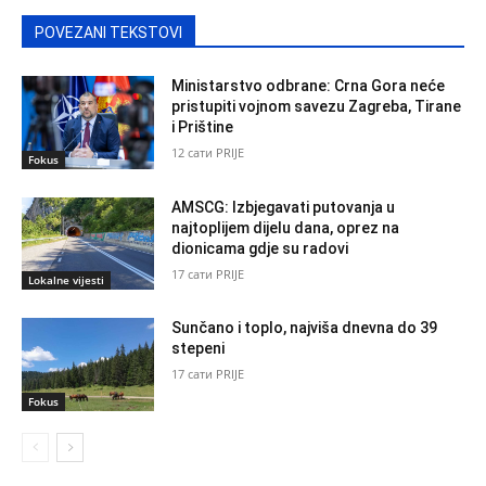
POVEZANI TEKSTOVI
Ministarstvo odbrane: Crna Gora neće
pristupiti vojnom savezu Zagreba, Tirane
i Prištine
12 сати PRIJE
Fokus
AMSCG: Izbjegavati putovanja u
najtoplijem dijelu dana, oprez na
dionicama gdje su radovi
17 сати PRIJE
Lokalne vijesti
Sunčano i toplo, najviša dnevna do 39
stepeni
17 сати PRIJE
Fokus