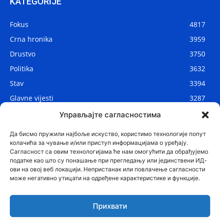
KATEGORIJE
Fokus
4817
Crna hronika
3959
Drustvo
3750
Politika
3632
Stav
3394
Glavne vijesti
3287
Lokalne vijesti
2910
Управљајте сагласностима
Svijet
1075
Да бисмо пружили најбоље искуство, користимо технологије попут
колачића за чување и/или приступ информацијама о уређају.
Сагласност са овим технологијама ће нам омогућити да обрађујемо
податке као што су понашање при прегледању или јединствени ИД-
ови на овој веб локацији. Непристанак или повлачење сагласности
може негативно утицати на одређене карактеристике и функције.
Прихвати