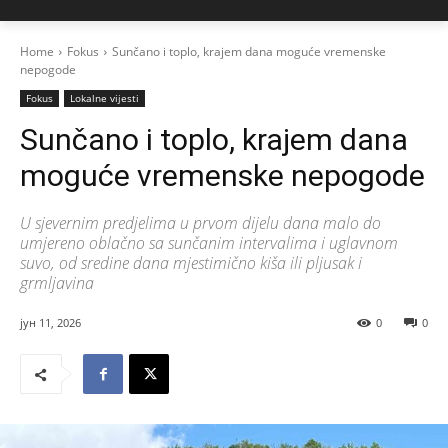
Home
Fokus
Sunčano i toplo, krajem dana moguće vremenske
nepogode
Fokus
Lokalne vijesti
Sunčano i toplo, krajem dana
moguće vremenske nepogode
U sjevernim predjelima u prvom dijelu dana malo do
umjereno oblačno sa sunčanim intervalima i uglavnom
suvo, od sredine dana mjestimično kiša ili pljusak i
grmljavina
јун 11, 2026
0
0