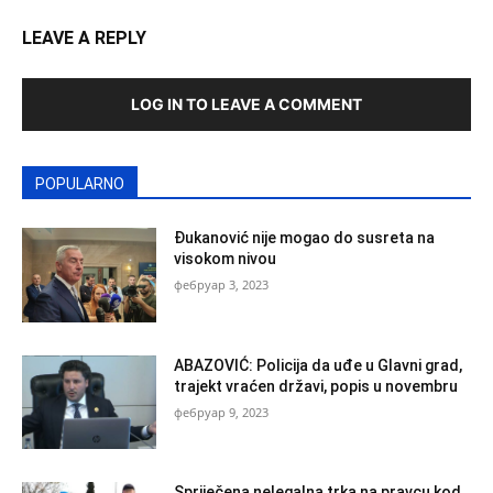
LEAVE A REPLY
LOG IN TO LEAVE A COMMENT
POPULARNO
Đukanović nije mogao do susreta na
visokom nivou
фебруар 3, 2023
ABAZOVIĆ: Policija da uđe u Glavni grad,
trajekt vraćen državi, popis u novembru
фебруар 9, 2023
Spriječena nelegalna trka na pravcu kod