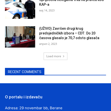
KAP-a
мај 14, 2023
(UŽIVO) Završen drugi krug
predsjedničkih izbora – CDT: Do 20
časova glasalo je 70,7 odsto glasača
април 2, 2023
Load more
RECENT COMMENTS
O portalu i izdavaču
Adresa: 29 novembar bb, Berane