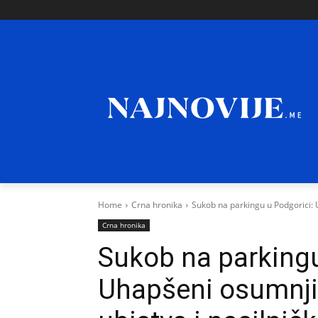
Home
Crna hronika
Sukob na parkingu u Podgorici: U
Crna hronika
Sukob na parkingu
Uhapšeni osumnji