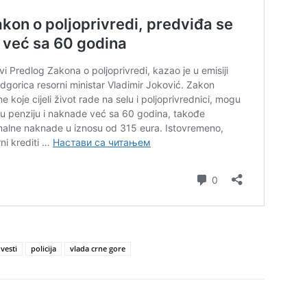
vesti
policija
vlada crne gore