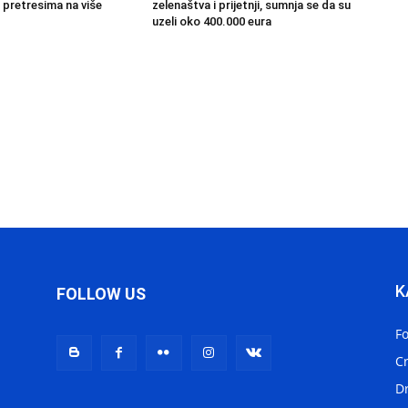
 pretresima na više
zelenaštva i prijetnji, sumnja se da su
uzeli oko 400.000 eura
K
FOLLOW US
F
C
D