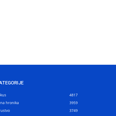
ATEGORIJE
okus
4817
rna hronika
3959
rustvo
3749