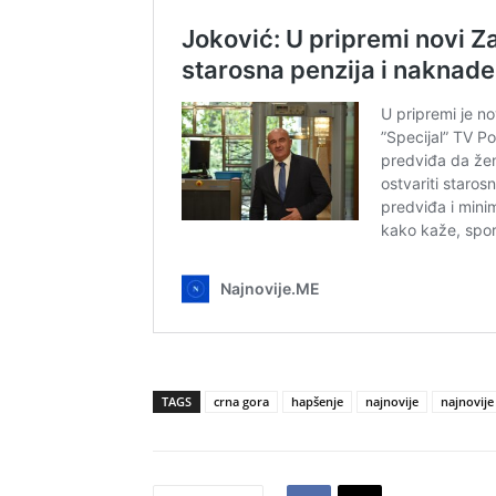
TAGS
crna gora
hapšenje
najnovije
najnovije 