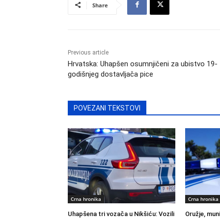
Share
Previous article
Hrvatska: Uhapšen osumnjičeni za ubistvo 19-
godišnjeg dostavljača pice
POVEZANI TEKSTOVI
Crna hronika
Crna hronika
Uhapšena tri vozača u Nikšiću: Vozili
Oružje, muni