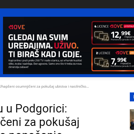
hapšeni osumnjičeni za pokušaj ubistva i nasilničko...
 u Podgorici:
čeni za pokušaj