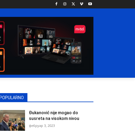
POPULARNO
Đukanović nije mogao do
susreta na visokom nivou
фебруар 3, 2023