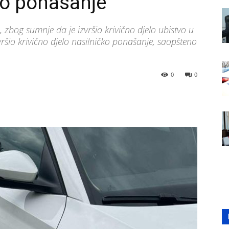
čko ponašanje
, zbog sumnje da je izvršio krivično djelo ubistvo u
vršio krivično djelo nasilničko ponašanje, saopšteno
0
0