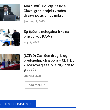
ABAZOVIĆ: Policija da uđe u
Glavni grad, trajekt vraćen
državi, popis u novembru
фебруар 9, 2023
Spriječena nelegalna trka na
pravcu kod KAP-a
мај 14, 2023
(UŽIVO) Završen drugi krug
predsjedničkih izbora – CDT: Do
20 časova glasalo je 70,7 odsto
glasača
април 2, 2023
Load more
RECENT COMMENTS