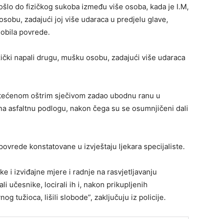
došlo do fizičkog sukoba između više osoba, kada je I.M,
sobu, zadajući joj više udaraca u predjelu glave,
dobila povrede.
zički napali drugu, mušku osobu, zadajući više udaraca
štećenom oštrim sječivom zadao ubodnu ranu u
 na asfaltnu podlogu, nakon čega su se osumnjičeni dali
ovrede konstatovane u izvještaju ljekara specijaliste.
e i izviđajne mjere i radnje na rasvjetljavanju
li učesnike, locirali ih i, nakon prikupljenih
 tužioca, lišili slobode”, zaključuju iz policije.