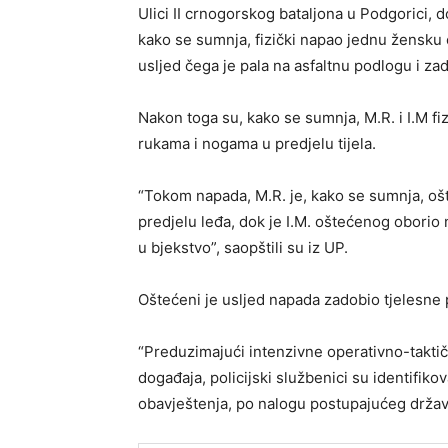
Ulici II crnogorskog bataljona u Podgorici, 
kako se sumnja, fizički napao jednu žensku o
usljed čega je pala na asfaltnu podlogu i za
Nakon toga su, kako se sumnja, M.R. i I.M fi
rukama i nogama u predjelu tijela.
“Tokom napada, M.R. je, kako se sumnja, o
predjelu leđa, dok je I.M. oštećenog oborio
u bjekstvo”, saopštili su iz UP.
Oštećeni je usljed napada zadobio tjelesne p
“Preduzimajući intenzivne operativno-taktičk
događaja, policijski službenici su identifikova
obavještenja, po nalogu postupajućeg državnog