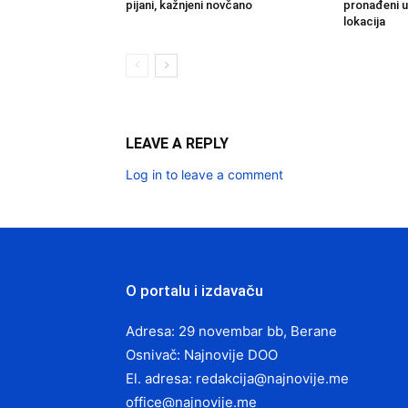
pijani, kažnjeni novčano
pronađeni u
lokacija
LEAVE A REPLY
Log in to leave a comment
O portalu i izdavaču
Adresa: 29 novembar bb, Berane
Osnivač: Najnovije DOO
El. adresa:
redakcija@najnovije.me
office@najnovije.me