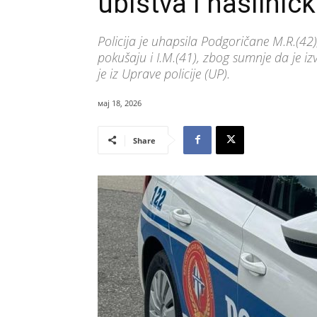
ubistva i nasilni
Policija je uhapsila Podgoričane M.R.(42)
pokušaju i I.M.(41), zbog sumnje da je iz
je iz Uprave policije (UP).
мај 18, 2026
Share