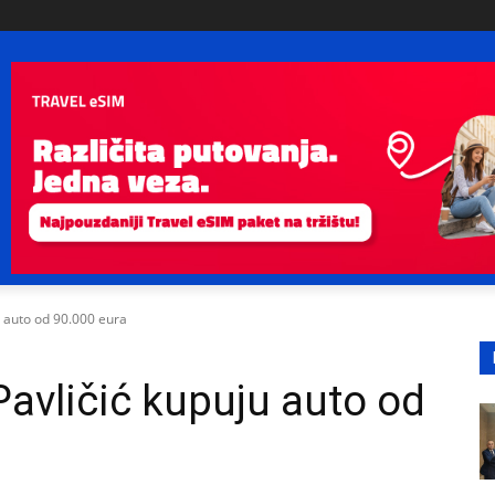
u auto od 90.000 eura
Pavličić kupuju auto od