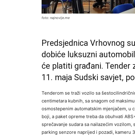
foto: najnovije.me
Predsjednica Vrhovnog su
dobiće luksuzni automobil 
će platiti građani. Tender
11. maja Sudski savjet, p
Tenderom se traži vozilo sa šestocilindričn
centimetara kubnih, sa snagom od maksimum
osmostepenim automatskim mjenjačem, u crnoj
boji, a paket opreme treba da obuhvati ABS+
sprečavanje sudara sa nailazećim vozilom, 
parking senzore naprijed i pozadi, kameru 36