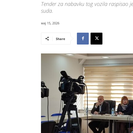
Tender za nabavku tog vozila raspisao j
suda.
мај 15, 2026
Share