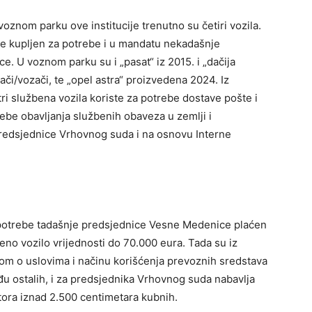
znom parku ove institucije trenutno su četiri vozila.
 je kupljen za potrebe i u mandatu nekadašnje
 U voznom parku su i „pasat“ iz 2015. i „dačija
ači/vozači, te „opel astra“ proizvedena 2024. Iz
ri službena vozila koriste za potrebe dostave pošte i
rebe obavljanja službenih obaveza u zemlji i
redsjednice Vrhovnog suda i na osnovu Interne
 potrebe tadašnje predsjednice Vesne Medenice plaćen
ženo vozilo vrijednosti do 70.000 eura. Tada su iz
 uslo­vi­ma i na­či­nu ko­ri­šće­nja pre­vo­znih sred­sta­va
u ostalih, i za predsjednika Vr­hov­nog su­da na­ba­vlja
o­ra iz­nad 2.500 cen­ti­me­ta­ra kub­nih.