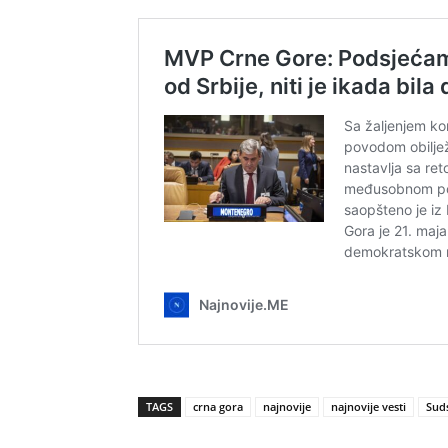
TAGS
crna gora
najnovije
najnovije vesti
Suds