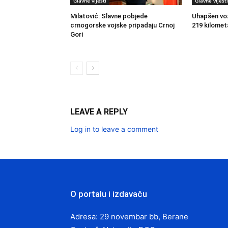
Glavne vijesti
Glavne vijesti
Milatović: Slavne pobjede
Uhapšen vo
crnogorske vojske pripadaju Crnoj
219 kilomet
Gori
LEAVE A REPLY
Log in to leave a comment
O portalu i izdavaču
Adresa: 29 novembar bb, Berane