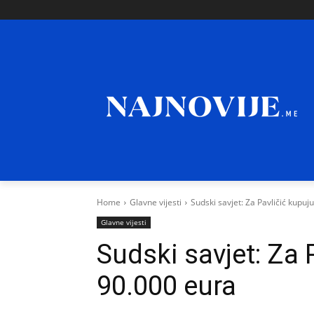
Home
Glavne vijesti
Sudski savjet: Za Pavličić kupuj
Glavne vijesti
Sudski savjet: Za 
90.000 eura