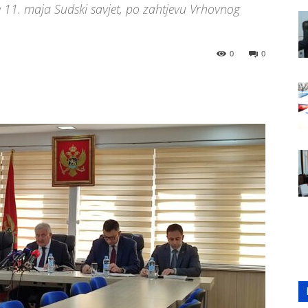
e 11. maja Sudski savjet, po zahtjevu Vrhovnog
0
0