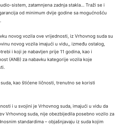
audio-sistem, zatamnjena zadnja stakla… Traži se i
u, garancija od minimum dvije godine sa mogućnošću
.
vku novog vozila ove vrijednosti, iz Vrhovnog suda su
ovinu novog vozila imajući u vidu,, između ostalog,
rebi i koji je nabavljen prije 11 godina, kao i
ost (ANB) za nabavku kategorije vozila koje
ti.
da, kao štićene ličnosti, trenutno se koristi
čnosti i u svojini je Vrhovnog suda, imajući u vidu da
tjev Vrhovnog suda, nije obezbijedila posebno vozilo za
dnosnim standardima – objašnjavaju iz suda kojim