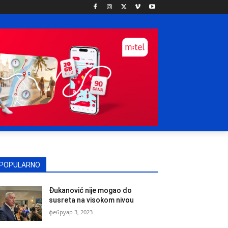
POPULARNO
Đukanović nije mogao do
susreta na visokom nivou
фебруар 3, 2023