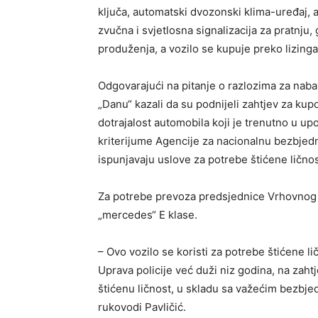
ključa, automatski dvozonski klima-uređaj, 
zvučna i svjetlosna signalizacija za pratnj
produženja, a vozilo se kupuje preko lizinga
Odgovarajući na pitanje o razlozima za naba
„Danu“ kazali da su podnijeli zahtjev za kup
dotrajalost automobila koji je trenutno u upot
kriterijume Agencije za nacionalnu bezbjedn
ispunjavaju uslove za potrebe štićene ličnos
Za potrebe prevoza predsjednice Vrhovnog su
„mercedes“ E klase.
– Ovo vozilo se koristi za potrebe štićene li
Uprava policije već duži niz godina, na zah
štićenu ličnost, u skladu sa važećim bezbje
rukovodi Pavličić.