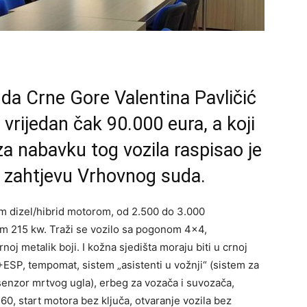
da Crne Gore Valentina Pavličić
vrijedan čak 90.000 eura, a koji
 za nabavku tog vozila raspisao je
o zahtjevu Vrhovnog suda.
im dizel/hibrid motorom, od 2.500 do 3.000
 215 kw. Traži se vozilo sa pogonom 4×4,
 metalik boji. I kožna sjedišta moraju biti u crnoj
ESP, tempomat, sistem „asistenti u vožnji“ (sistem za
senzor mrtvog ugla), erbeg za vozača i suvozača,
0, start motora bez ključa, otvaranje vozila bez