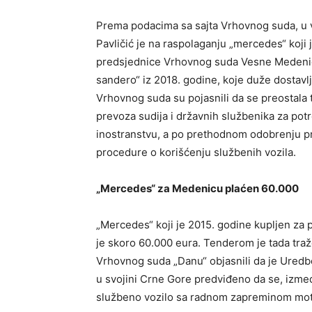
Prema podacima sa sajta Vrhovnog suda, u vo
Pavličić je na raspolaganju „mercedes“ koji
predsjednice Vrhovnog suda Vesne Medenice.
sandero“ iz 2018. godine, koje duže dostavlj
Vrhovnog suda su pojasnili da se preostala t
prevoza sudija i državnih službenika za pot
inostranstvu, a po prethodnom odobrenju p
procedure o korišćenju službenih vozila.
„Mercedes“ za Medenicu plaćen 60.000
„Mercedes“ koji je 2015. godine kupljen za
je skoro 60.000 eura. Ten­de­rom je tada tra
Vrhovnog suda „Danu“ objasnili da je Ured­bom o
u svo­ji­ni Cr­ne Go­re predviđeno da se, izmeđ
slu­žbe­no vo­zi­lo sa rad­nom za­pre­mi­nom mo­t