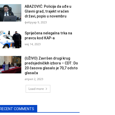
ABAZOVIĆ: Policija da uđe u
Glavni grad, trajekt vraćen
državi, popis u novembru
фебруар 9, 2023
Spriječena nelegalna trka na
pravcu kod KAP-a
мај 14, 2023
(UŽIVO) Završen drugi krug
predsjedničkih izbora – CDT: Do
20 časova glasalo je 70,7 odsto
glasača
април 2, 2023
Load more
RECENT COMMENTS