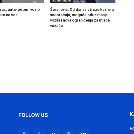
Glavne vijesti
zač, auto-putem vozio
Šaranović: Od danas strože kazne u
ara na sat
saobraćaju, moguće oduzimanje
vozila i nova ograničenja za mlade
vozače
K
FOLLOW US
F