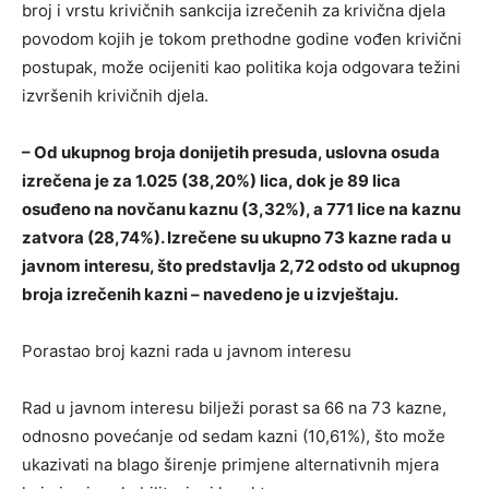
broj i vrstu krivičnih sankcija izrečenih za krivična djela
povodom kojih je tokom prethodne godine vođen krivični
postupak, može ocijeniti kao politika koja odgovara težini
izvršenih krivičnih djela.
– Od ukupnog broja donijetih presuda, uslovna osuda
izrečena je za 1.025 (38,20%) lica, dok je 89 lica
osuđeno na novčanu kaznu (3,32%), a 771 lice na kaznu
zatvora (28,74%). Izrečene su ukupno 73 kazne rada u
javnom interesu, što predstavlja 2,72 odsto od ukupnog
broja izrečenih kazni – navedeno je u izvještaju.
Porastao broj kazni rada u javnom interesu
Rad u javnom interesu bilježi porast sa 66 na 73 kazne,
odnosno povećanje od sedam kazni (10,61%), što može
ukazivati na blago širenje primjene alternativnih mjera