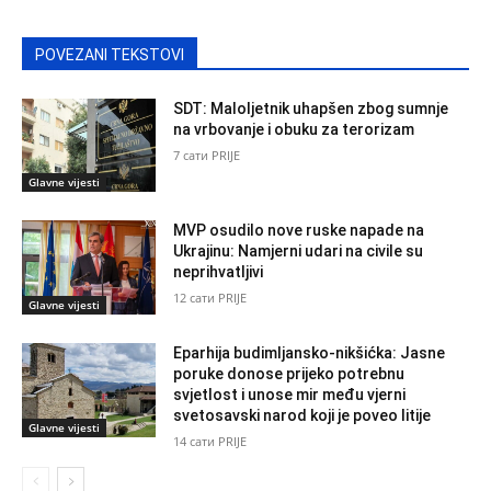
POVEZANI TEKSTOVI
SDT: Maloljetnik uhapšen zbog sumnje
na vrbovanje i obuku za terorizam
7 сати PRIJE
Glavne vijesti
MVP osudilo nove ruske napade na
Ukrajinu: Namjerni udari na civile su
neprihvatljivi
12 сати PRIJE
Glavne vijesti
Eparhija budimljansko-nikšićka: Jasne
poruke donose prijeko potrebnu
svjetlost i unose mir među vjerni
svetosavski narod koji je poveo litije
Glavne vijesti
14 сати PRIJE