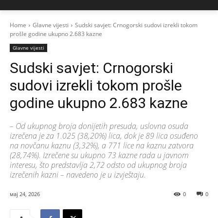
Home
Glavne vijesti
Sudski savjet: Crnogorski sudovi izrekli tokom
prošle godine ukupno 2.683 kazne
Glavne vijesti
Sudski savjet: Crnogorski
sudovi izrekli tokom prošle
godine ukupno 2.683 kazne
– Od ukupnog broja donijetih presuda, uslovna osuda
izrečena je za 1.025 (38,20%) lica, dok je 89 lica osuđeno
na novčanu kaznu (3,32%), a 771 lice na kaznu zatvora
(28,74%). Izrečene su ukupno 73 kazne rada u javnom
interesu, što predstavlja 2,72 odsto od ukupnog broja
izrečenih kazni – navedeno je u izvještaju.
мај 24, 2026
0
0