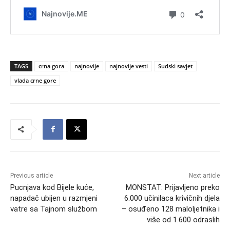
TAGS
crna gora
najnovije
najnovije vesti
Sudski savjet
vlada crne gore
Previous article
Next article
Pucnjava kod Bijele kuće,
MONSTAT: Prijavljeno preko
napadač ubijen u razmjeni
6.000 učinilaca krivičnih djela
vatre sa Tajnom službom
– osuđeno 128 maloljetnika i
više od 1.600 odraslih