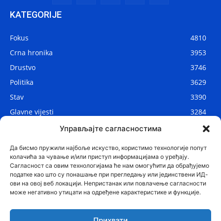
KATEGORIJE
Fokus
4810
Crna hronika
3953
Drustvo
3746
Politika
3629
Stav
3390
Glavne vijesti
3284
Lokalne vijesti
2906
Управљајте сагласностима
Svijet
1075
Да бисмо пружили најбоље искуство, користимо технологије попут
колачића за чување и/или приступ информацијама о уређају.
Сагласност са овим технологијама ће нам омогућити да обрађујемо
податке као што су понашање при прегледању или јединствени ИД-
ови на овој веб локацији. Непристанак или повлачење сагласности
може негативно утицати на одређене карактеристике и функције.
Прихвати