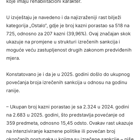
koje imaju rehabilitacioni karakter.
U izvještaju je navedeno i da najizraženiji rast bilježi
kategorija „Ostalo“, gdje je broj kazni porastao sa 518 na
725, odnosno za 207 kazni (39,96%). Ovaj značajan skok
ukazuje na promjene u strukturi izrečenih sankcija i
moguće veću zastupljenost drugih zakonom predviđenih
mjera.
Konstatovano je i da je u 2025. godini došlo do ukupnog
povećanja broja izrečenih sankcija u odnosu na godinu
ranije.
– Ukupan broj kazni porastao je sa 2.324 u 2024. godini
na 2.683 u 2025. godini, što predstavlja povećanje od
359 predmeta, odnosno 15,45 odsto. Ovakav rast ukazuje
na intenziviranje kaznene politike ili povećan broj
okončanih postupaka u kojima su izrečene sankcije – piše