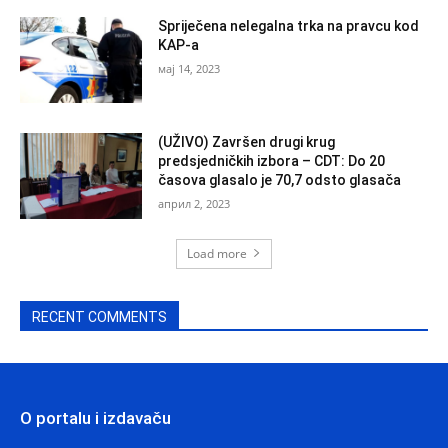
Spriječena nelegalna trka na pravcu kod
KAP-a
мај 14, 2023
(UŽIVO) Završen drugi krug
predsjedničkih izbora – CDT: Do 20
časova glasalo je 70,7 odsto glasača
април 2, 2023
Load more
RECENT COMMENTS
O portalu i izdavaču