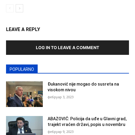
LEAVE A REPLY
LOG IN TO LEAVE A COMMENT
POPULARNO
Đukanović nije mogao do susreta na
visokom nivou
фебруар 3, 2023
ABAZOVIĆ: Policija da uđe u Glavni grad,
trajekt vraćen državi, popis u novembru
фебруар 9, 2023