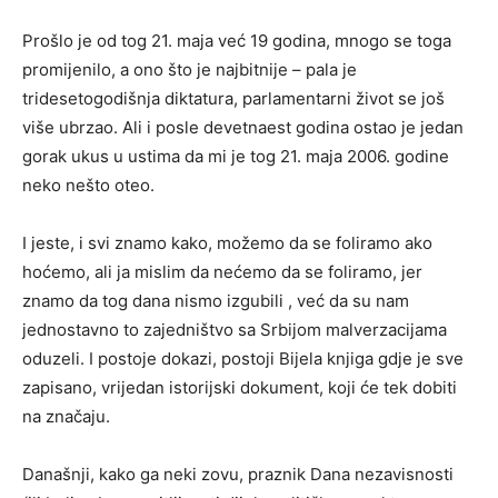
Prošlo je od tog 21. maja već 19 godina, mnogo se toga
promijenilo, a ono što je najbitnije – pala je
tridesetogodišnja diktatura, parlamentarni život se još
više ubrzao. Ali i posle devetnaest godina ostao je jedan
gorak ukus u ustima da mi je tog 21. maja 2006. godine
neko nešto oteo.
I jeste, i svi znamo kako, možemo da se foliramo ako
hoćemo, ali ja mislim da nećemo da se foliramo, jer
znamo da tog dana nismo izgubili , već da su nam
jednostavno to zajedništvo sa Srbijom malverzacijama
oduzeli. I postoje dokazi, postoji Bijela knjiga gdje je sve
zapisano, vrijedan istorijski dokument, koji će tek dobiti
na značaju.
Današnji, kako ga neki zovu, praznik Dana nezavisnosti