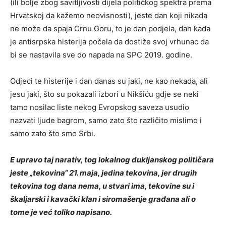
(ili bolje zbog savitljivosti dijela političkog spektra prema
Hrvatskoj da kažemo neovisnosti), jeste dan koji nikada
ne može da spaja Crnu Goru, to je dan podjela, dan kada
je antisrpska histerija počela da dostiže svoj vrhunac da
bi se nastavila sve do napada na SPC 2019. godine.
Odjeci te histerije i dan danas su jaki, ne kao nekada, ali
jesu jaki, što su pokazali izbori u Nikšiću gdje se neki
tamo nosilac liste nekog Evropskog saveza usudio
nazvati ljude bagrom, samo zato što različito mislimo i
samo zato što smo Srbi.
E upravo taj narativ, tog lokalnog dukljanskog političara
jeste „tekovina“ 21. maja, jedina tekovina, jer drugih
tekovina tog dana nema, u stvari ima, tekovine su i
škaljarski i kavački klan i siromašenje građana ali o
tome je već toliko napisano.