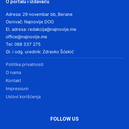
O portalu i izdavaču
Adresa: 29 novembar bb, Berane
Osnivač: Najnovije DOO
El. adresa:
redakcija@najnovije.me
office@najnovije.me
Tel: 068 337 275
Gl. i odg. urednik: Zdravko Šćekić
Politika privatnosti
O nama
Kontakt
Impressum
Uslovi korišćenja
FOLLOW US