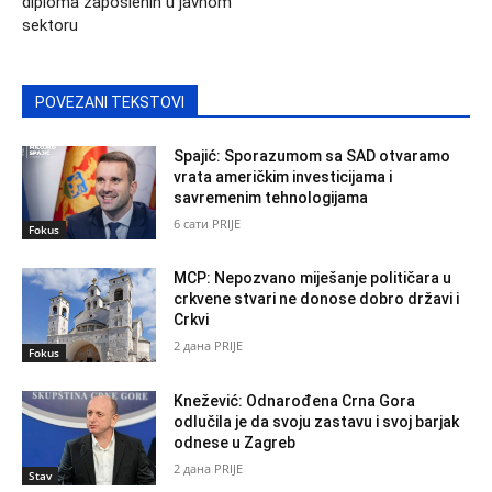
diploma zaposlenih u javnom
sektoru
POVEZANI TEKSTOVI
Spajić: Sporazumom sa SAD otvaramo
vrata američkim investicijama i
savremenim tehnologijama
6 сати PRIJE
Fokus
MCP: Nepozvano miješanje političara u
crkvene stvari ne donose dobro državi i
Crkvi
2 дана PRIJE
Fokus
Knežević: Odnarođena Crna Gora
odlučila je da svoju zastavu i svoj barjak
odnese u Zagreb
2 дана PRIJE
Stav