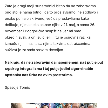
Zato je dragi moji sunarodnici bitno da ne zaboravimo
ono što je nama bitno i da to proslavljamo, ne stidljivo i
onako pomalo skriveno, već da proslavljamo kako
dolikuje, njima neka ostane njihov 21. maj, a nama 26.
novembar i Podgorička skupština, jer mi smo
objedinjavali, a oni su dijelili i tu je osnovna razlika
između njih i nas, a sa njima takvima ostrašćenima
suživot je za sada sasvim dovoljan.
Na kraju, da ne zaboravim da napomenem, naš put je put
srpskog integralizma i taj put je jedini sigurni način
opstanka nas Srba na ovim prostorima.
Spasoje Tomić