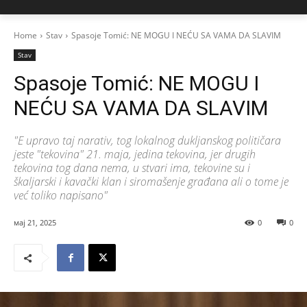
Home
Stav
Spasoje Tomić: NE MOGU I NEĆU SA VAMA DA SLAVIM
Stav
Spasoje Tomić: NE MOGU I
NEĆU SA VAMA DA SLAVIM
"E upravo taj narativ, tog lokalnog dukljanskog političara
jeste "tekovina" 21. maja, jedina tekovina, jer drugih
tekovina tog dana nema, u stvari ima, tekovine su i
škaljarski i kavački klan i siromašenje građana ali o tome je
već toliko napisano"
мај 21, 2025
0
0