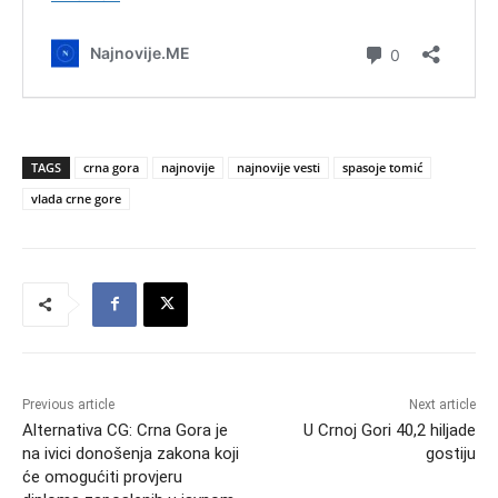
TAGS
crna gora
najnovije
najnovije vesti
spasoje tomić
vlada crne gore
Previous article
Next article
Alternativa CG: Crna Gora je
U Crnoj Gori 40,2 hiljade
na ivici donošenja zakona koji
gostiju
će omogućiti provjeru