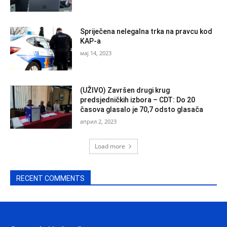
Spriječena nelegalna trka na pravcu kod
KAP-a
мај 14, 2023
(UŽIVO) Završen drugi krug
predsjedničkih izbora – CDT: Do 20
časova glasalo je 70,7 odsto glasača
април 2, 2023
Load more
RECENT COMMENTS