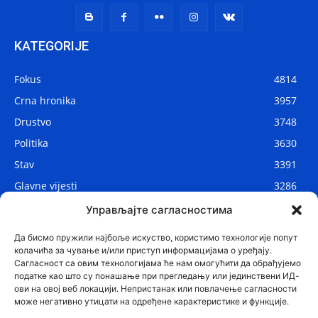
KATEGORIJE
Fokus
4814
Crna hronika
3957
Drustvo
3748
Politika
3630
Stav
3391
Glavne vijesti
3286
Lokalne vijesti
2908
Управљајте сагласностима
Svijet
1075
Да бисмо пружили најбоље искуство, користимо технологије попут
колачића за чување и/или приступ информацијама о уређају.
Сагласност са овим технологијама ће нам омогућити да обрађујемо
податке као што су понашање при прегледању или јединствени ИД-
ови на овој веб локацији. Непристанак или повлачење сагласности
може негативно утицати на одређене карактеристике и функције.