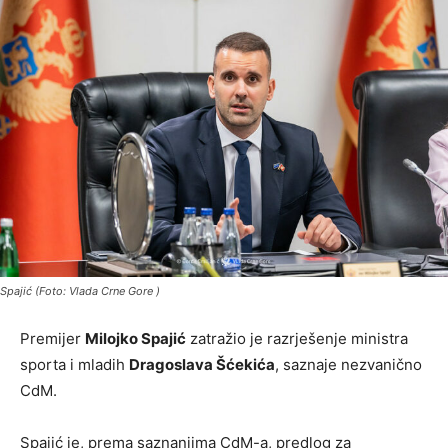
Spajić (Foto: Vlada Crne Gore )
Premijer
Milojko Spajić
zatražio je razrješenje ministra
sporta i mladih
Dragoslava Šćekića
, saznaje nezvanično
CdM.
Spajić je, prema saznanjima CdM-a, predlog za