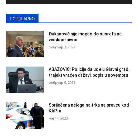
POPULARNO
Đukanović nije mogao do susreta na
visokom nivou
фебруар 3, 2023
ABAZOVIĆ: Policija da uđe u Glavni grad,
trajekt vraćen državi, popis u novembru
фебруар 9, 2023
Spriječena nelegalna trka na pravcu kod
KAP-a
мај 14, 2023