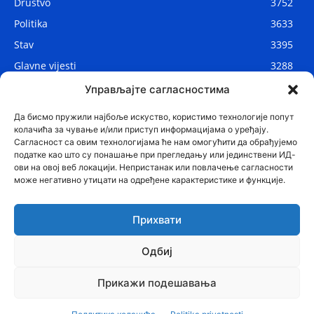
Drustvo
3752
Politika
3633
Stav
3395
Glavne vijesti
3288
Lokalne vijesti
2912
Управљајте сагласностима
Svijet
1075
Да бисмо пружили најбоље искуство, користимо технологије попут
колачића за чување и/или приступ информацијама о уређају.
Сагласност са овим технологијама ће нам омогућити да обрађујемо
податке као што су понашање при прегледању или јединствени ИД-
ови на овој веб локацији. Непристанак или повлачење сагласности
може негативно утицати на одређене карактеристике и функције.
Прихвати
Одбиј
© Najnovije.me
Прикажи подешавања
Glavne vijesti
Politika
Drustvo
Region
Stav
Sport
Svijet