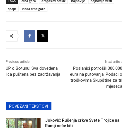
TAGS
crna gora
dragoslav šćekić
najnovije
najnovije vesti
spajić
vlada crne gore
Previous article
Next article
UP o Botunu: Sva dovedena
Poslanici potrošili 300.000
lica puštena bez zadržavanja
eura na putovanja: Podaci o
troškovima Skupštine za tri
mjeseca
POVEZANI TEKSTOVI
Joković: Rušenja crkve Svete Trojice na
Rumiji neće biti