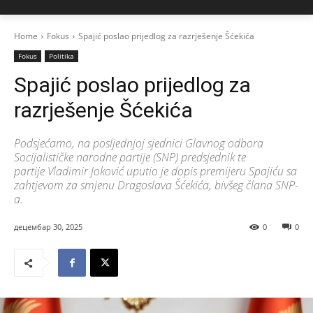
Home
Fokus
Spajić poslao prijedlog za razrješenje Šćekića
Fokus
Politika
Spajić poslao prijedlog za
razrješenje Šćekića
Podsjećamo, na posljednjoj sjednici Glavnog odbora
Socijalističke narodne partije (SNP) predsjednik te
partije Vladimir Joković uputio je dopis premijeru Spajiću sa
zahtjevom za smjenu Dragoslava Šćekića, bivšeg člana SNP-
a.
децембар 30, 2025
0
0