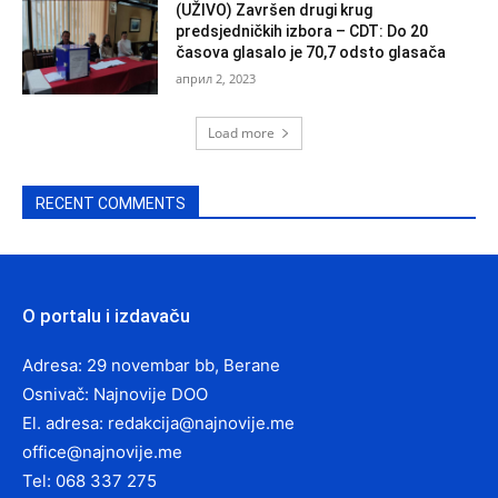
(UŽIVO) Završen drugi krug
predsjedničkih izbora – CDT: Do 20
časova glasalo je 70,7 odsto glasača
април 2, 2023
Load more
RECENT COMMENTS
O portalu i izdavaču
Adresa: 29 novembar bb, Berane
Osnivač: Najnovije DOO
El. adresa:
redakcija@najnovije.me
office@najnovije.me
Tel: 068 337 275