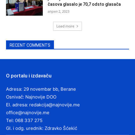
časova glasalo je 70,7 odsto glasača
април 2, 2023
Load more
RECENT COMMENTS
O portalu i izdavaču
Adresa: 29 novembar bb, Berane
Osnivač: Najnovije DOO
El. adresa:
redakcija@najnovije.me
office@najnovije.me
Tel: 068 337 275
Gl. i odg. urednik: Zdravko Šćekić