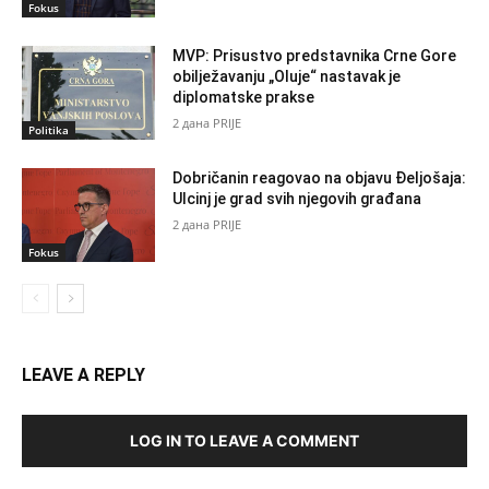
Fokus
MVP: Prisustvo predstavnika Crne Gore
obilježavanju „Oluje“ nastavak je
diplomatske prakse
2 дана PRIJE
Politika
Dobričanin reagovao na objavu Đeljošaja:
Ulcinj je grad svih njegovih građana
2 дана PRIJE
Fokus
LEAVE A REPLY
LOG IN TO LEAVE A COMMENT