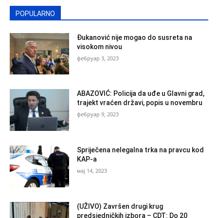
POPULARNO
Đukanović nije mogao do susreta na
visokom nivou
фебруар 3, 2023
ABAZOVIĆ: Policija da uđe u Glavni grad,
trajekt vraćen državi, popis u novembru
фебруар 9, 2023
Spriječena nelegalna trka na pravcu kod
KAP-a
мај 14, 2023
(UŽIVO) Završen drugi krug
predsjedničkih izbora – CDT: Do 20