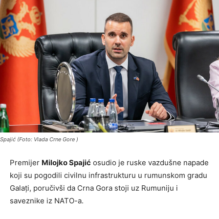
Spajić (Foto: Vlada Crne Gore )
Premijer
Milojko Spajić
osudio je ruske vazdušne napade
koji su pogodili civilnu infrastrukturu u rumunskom gradu
Galați, poručivši da Crna Gora stoji uz Rumuniju i
saveznike iz NATO-a.