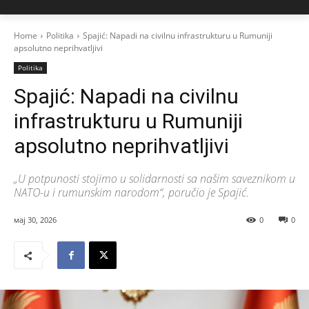
Home
Politika
Spajić: Napadi na civilnu infrastrukturu u Rumuniji
apsolutno neprihvatljivi
Politika
Spajić: Napadi na civilnu
infrastrukturu u Rumuniji
apsolutno neprihvatljivi
„U potpunosti stojimo u solidarnosti sa našim saveznikom u
NATO-u i rumunskim narodom“, poručio je Spajić.
мај 30, 2026
0
0