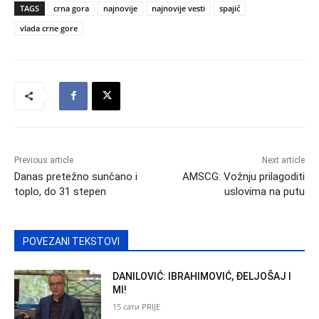
TAGS
crna gora
najnovije
najnovije vesti
spajić
vlada crne gore
Previous article
Next article
Danas pretežno sunčano i
AMSCG: Vožnju prilagoditi
toplo, do 31 stepen
uslovima na putu
POVEZANI TEKSTOVI
DANILOVIĆ: IBRAHIMOVIĆ, ĐELJOŠAJ I
MI!
15 сати PRIJE