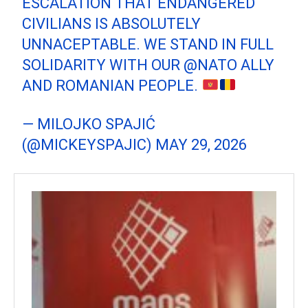
ESCALATION THAT ENDANGERED
CIVILIANS IS ABSOLUTELY
UNNACEPTABLE. WE STAND IN FULL
SOLIDARITY WITH OUR
@NATO
ALLY
AND ROMANIAN PEOPLE.
— MILOJKO SPAJIĆ
(@MICKEYSPAJIC)
MAY 29, 2026