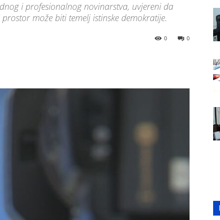
dnog i profesionalnog novinarstva, uvjereni da
rostor može biti temelj istinske demokratije.
0
0