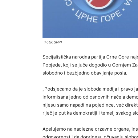
(Foto: SNP)
Socijalistička narodna partija Crne Gore naj
Pobjede, koji se juče dogodio u Gornjem Zao
slobodno i bezbjedno obavljanje posla.
„Podsjećamo da je sloboda medija i pravo ja
informisana jedno od osnovnih načela demok
nijesu samo napadi na pojedince, već direkt
riječ je put ka demokratiji i temelj svakog 
Apelujemo na nadlezne drzavne organe, insti
odgovornost i da doprinesu očuvanju slobod