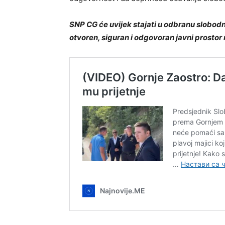
SNP CG će uvijek stajati u odbranu slobod
otvoren, siguran i odgovoran javni prostor 