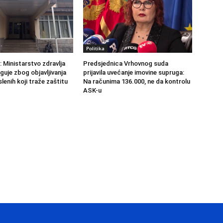
Politika
 Ministarstvo zdravlja
Predsjednica Vrhovnog suda
guje zbog objavljivanja
prijavila uvećanje imovine supruga:
enih koji traže zaštitu
Na računima 136.000, ne da kontrolu
ASK-u