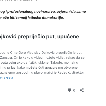
nog i profesionalnog novinarstva, uvjereni da samo
može biti temelj istinske demokratije.