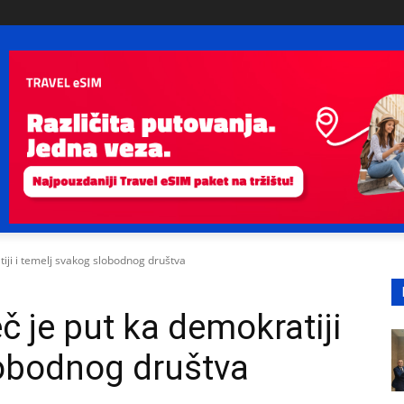
tiji i temelj svakog slobodnog društva
č je put ka demokratiji
lobodnog društva