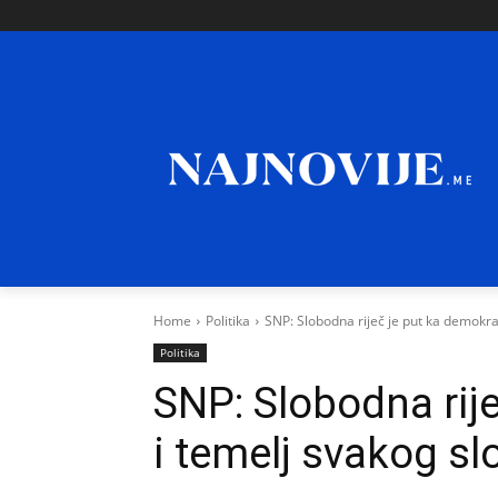
Home
Politika
SNP: Slobodna riječ je put ka demokra
Politika
SNP: Slobodna rije
i temelj svakog s