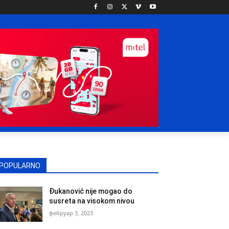
POPULARNO
Đukanović nije mogao do
susreta na visokom nivou
фебруар 3, 2023