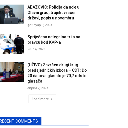
ABAZOVIĆ: Policija da uđe u
Glavni grad, trajekt vraćen
državi, popis u novembru
фебруар 9, 2023
Spriječena nelegalna trka na
pravcu kod KAP-a
мај 14, 2023
(UŽIVO) Završen drugi krug
predsjedničkih izbora – CDT: Do
20 časova glasalo je 70,7 odsto
glasača
април 2, 2023
Load more
RECENT COMMENTS