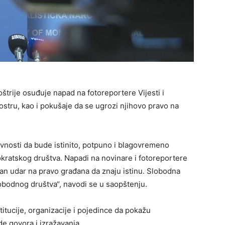
oštrije osuđuje napad na fotoreportere Vijesti i
stru, kao i pokušaje da se ugrozi njihovo pravo na
vnosti da bude istinito, potpuno i blagovremeno
ratskog društva. Napadi na novinare i fotoreportere
an udar na pravo građana da znaju istinu. Slobodna
slobodnog društva“, navodi se u saopštenju.
tucije, organizacije i pojedince da pokažu
e govora i izražavanja.