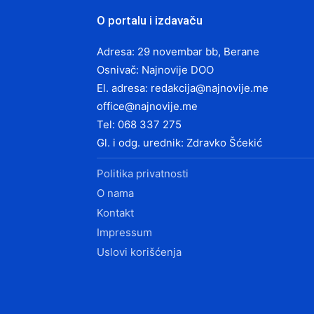
O portalu i izdavaču
Adresa: 29 novembar bb, Berane
Osnivač: Najnovije DOO
El. adresa:
redakcija@najnovije.me
office@najnovije.me
Tel: 068 337 275
Gl. i odg. urednik: Zdravko Šćekić
Politika privatnosti
O nama
Kontakt
Impressum
Uslovi korišćenja