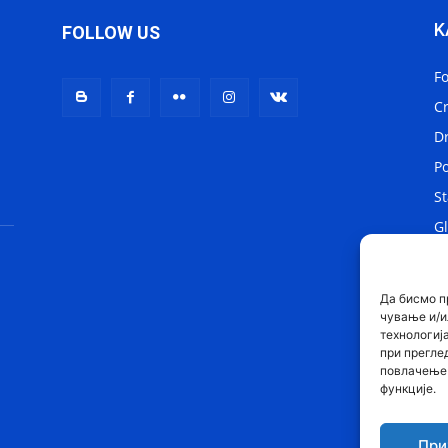
K
FOLLOW US
F
C
D
Po
St
Gl
Lo
Sv
Да бисмо п
чување и/и
технологиј
при прегле
повлачење 
функције.
При