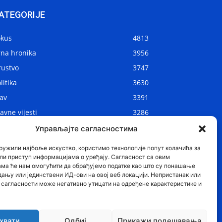
ATEGORIJE
okus
4813
rna hronika
3956
rustvo
3747
litika
3630
av
3391
avne vijesti
3286
kalne vijesti
2908
Управљајте сагласностима
ijet
1075
ружили најбоље искуство, користимо технологије попут колачића за
ли приступ информацијама о уређају. Сагласност са овим
ама ће нам омогућити да обрађујемо податке као што су понашање
дању или јединствени ИД-ови на овој веб локацији. Непристанак или
сагласности може негативно утицати на одређене карактеристике и
хвати
Одбиј
Прикажи подешавања