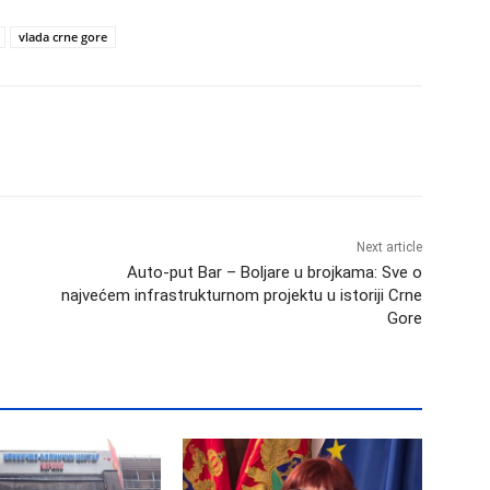
vlada crne gore
Next article
Auto-put Bar – Boljare u brojkama: Sve o
najvećem infrastrukturnom projektu u istoriji Crne
Gore