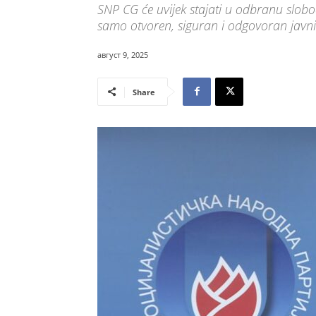
SNP CG će uvijek stajati u odbranu slobo
samo otvoren, siguran i odgovoran javni p
август 9, 2025
Share