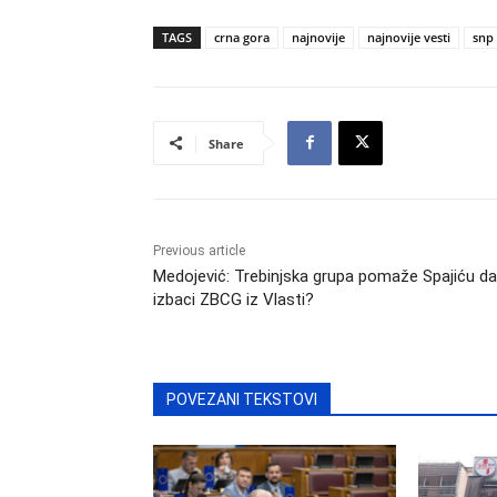
TAGS
crna gora
najnovije
najnovije vesti
snp
Share
Previous article
Medojević: Trebinjska grupa pomaže Spajiću da
izbaci ZBCG iz Vlasti?
POVEZANI TEKSTOVI