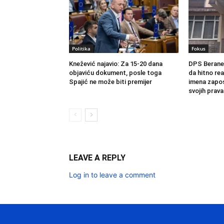
Politika
Fokus
Knežević najavio: Za 15-20 dana
DPS Berane:
objaviću dokument, posle toga
da hitno rea
Spajić ne može biti premijer
imena zaposl
svojih prava
LEAVE A REPLY
Log in to leave a comment