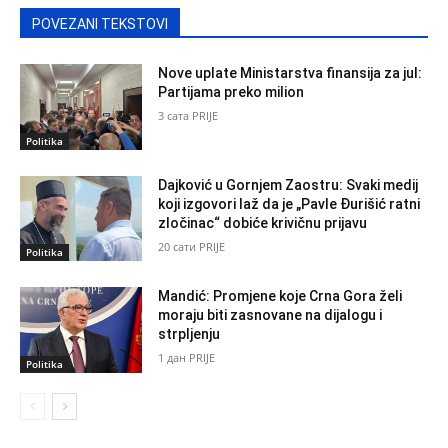
POVEZANI TEKSTOVI
Nove uplate Ministarstva finansija za jul:
Partijama preko milion
3 сата PRIJE
Politika
Dajković u Gornjem Zaostru: Svaki medij
koji izgovori laž da je „Pavle Đurišić ratni
zločinac“ dobiće krivičnu prijavu
20 сати PRIJE
Politika
Mandić: Promjene koje Crna Gora želi
moraju biti zasnovane na dijalogu i
strpljenju
1 дан PRIJE
Politika