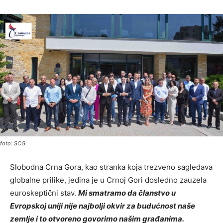
foto: SCG
Slobodna Crna Gora, kao stranka koja trezveno sagledava
globalne prilike, jedina je u Crnoj Gori dosledno zauzela
euroskeptični stav.
Mi smatramo da članstvo u
Evropskoj uniji nije najbolji okvir za budućnost naše
zemlje i to otvoreno govorimo našim građanima.