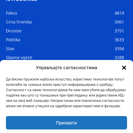
Fokus
4819
Crna hronika
3961
Drustvo
3751
Politika
3633
Stav
3394
Glavne vijesti
3288
Lokalne vijesti
2912
Управљајте сагласностима
Svijet
1075
Да бисмо пружили најбоље искуство, користимо технологије попут
колачића за чување и/или приступ информацијама о уређају.
Сагласност са овим технологијама ће нам омогућити да обрађујемо
податке као што су понашање при прегледању или јединствени ИД-
ови на овој веб локацији. Непристанак или повлачење сагласности
може негативно утицати на одређене карактеристике и функције.
Прихвати