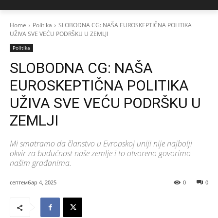
Home
Politika
SLOBODNA CG: NAŠA EUROSKEPTIČNA POLITIKA
UŽIVA SVE VEĆU PODRŠKU U ZEMLJI
Politika
SLOBODNA CG: NAŠA
EUROSKEPTIČNA POLITIKA
UŽIVA SVE VEĆU PODRŠKU U
ZEMLJI
Mi smatramo da članstvo u Evropskoj uniji nije najbolji
okvir za budućnost naše zemlje i to otvoreno govorimo
našim građanima.
септембар 4, 2025
0
0