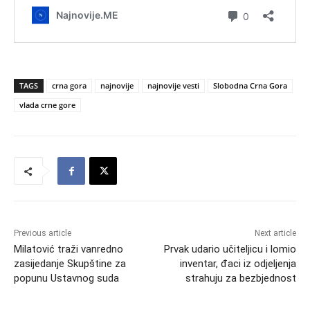
TAGS
crna gora
najnovije
najnovije vesti
Slobodna Crna Gora
vlada crne gore
Previous article
Next article
Milatović traži vanredno
Prvak udario učiteljicu i lomio
zasijedanje Skupštine za
inventar, đaci iz odjeljenja
popunu Ustavnog suda
strahuju za bezbjednost