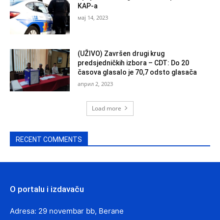
KAP-a
мај 14, 2023
(UŽIVO) Završen drugi krug
predsjedničkih izbora – CDT: Do 20
časova glasalo je 70,7 odsto glasača
април 2, 2023
Load more
RECENT COMMENTS
O portalu i izdavaču
Adresa: 29 novembar bb, Berane