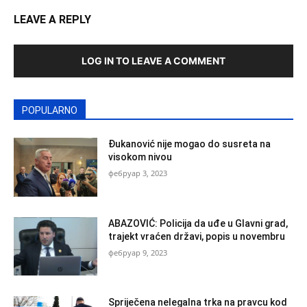
LEAVE A REPLY
LOG IN TO LEAVE A COMMENT
POPULARNO
Đukanović nije mogao do susreta na
visokom nivou
фебруар 3, 2023
ABAZOVIĆ: Policija da uđe u Glavni grad,
trajekt vraćen državi, popis u novembru
фебруар 9, 2023
Spriječena nelegalna trka na pravcu kod