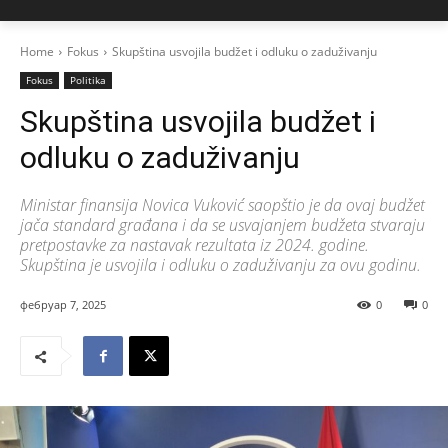
Home
Fokus
Skupština usvojila budžet i odluku o zaduživanju
Fokus
Politika
Skupština usvojila budžet i
odluku o zaduživanju
Ministar finansija Novica Vuković saopštio je da ovaj budžet
jača standard građana i da se usvajanjem budžeta stvaraju
pretpostavke za nastavak rezultata iz 2024. godine.
Skupština je usvojila i odluku o zaduživanju za ovu godinu.
фебруар 7, 2025
0
0