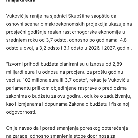
Vuković je ranije na sjednici Skupštine saopštio da
osnovni scenario makroekonomskih projekcija ukazuje na
prosječni godišnje realan rast crnogorske ekonomije u
srednjem roku od 3,7 odsto, odnosno po godinama, 4,8
odsto u ovoj, a 3,2 odsto i 3,1 odsto u 2026. i 2027. godini.
“Izvorni prihodi budžeta planirani su u iznosu od 2,89
milijardi eura i u odnosu na procjenu za prošlu godinu
veći su 102 miliona eura ili 3,7 odsto”, rekao je Vuković u
parlamentu prilikom objedinjene rasprave o predlozima
zakonima o budžetu za ovu godinu, odluke o zaduživanju,
kao i izmjenama i dopunama Zakona o budžetu i fiskalnoj
odgovornosti.
On je naveo da i pored smanjenja poreskog opterećenja
na zarade, odnosno smanjenja stope doprinosa za