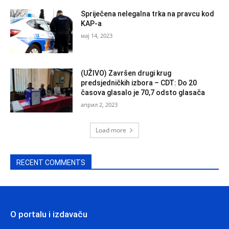
Spriječena nelegalna trka na pravcu kod
KAP-a
мај 14, 2023
(UŽIVO) Završen drugi krug
predsjedničkih izbora – CDT: Do 20
časova glasalo je 70,7 odsto glasača
април 2, 2023
Load more
RECENT COMMENTS
O portalu i izdavaču