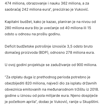
474 miliona, obrazovanje i nauku 362 miliona, a za
saobraćaj 242 miliona eura“, precizirao je Vuković.
Kapitalni budžet, kako je kazao, planiran je na nivou od
280 miliona eura što je uvećanje od 40 miliona ili 15
odsto u odnosu na prošlu godinu.
Deficit budžetske potrošnje iznosiće 3,5 odsto bruto
domaćeg proizvoda (BDP), odnosno 278 miliona eura.
U ovoj godini projektuje se zaduživanje od 900 miliona.
“Za otplatu duga iz prethodnog perioda potrebno je
obezbijediti 820 miliona, najveći dio za isplatu državnih
obveznica emitovanih na međunarodnom tržištu iz 2018.
godine u iznosu od pola milijarde eura. Njeno dospijeće
je početkom aprila”, dodao je Vuković, ranije u Skupštini.