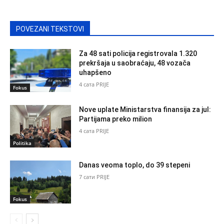
POVEZANI TEKSTOVI
Za 48 sati policija registrovala 1.320
prekršaja u saobraćaju, 48 vozača
uhapšeno
4 сата PRIJE
Fokus
Nove uplate Ministarstva finansija za jul:
Partijama preko milion
4 сата PRIJE
Politika
Danas veoma toplo, do 39 stepeni
7 сати PRIJE
Fokus