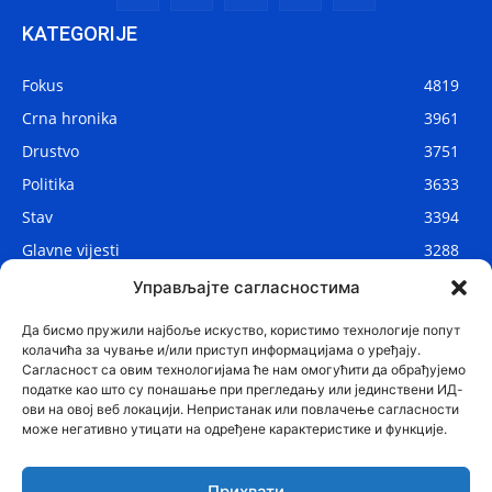
KATEGORIJE
Fokus
4819
Crna hronika
3961
Drustvo
3751
Politika
3633
Stav
3394
Glavne vijesti
3288
Lokalne vijesti
2912
Управљајте сагласностима
Svijet
1075
Да бисмо пружили најбоље искуство, користимо технологије попут
колачића за чување и/или приступ информацијама о уређају.
Сагласност са овим технологијама ће нам омогућити да обрађујемо
податке као што су понашање при прегледању или јединствени ИД-
ови на овој веб локацији. Непристанак или повлачење сагласности
може негативно утицати на одређене карактеристике и функције.
Прихвати