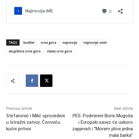
TAGS
budžet
crna gora
najnovije
najnovije vesti
skupština crne gore
vlada crne gore
Previous article
Next article
Stefanović i Milić sprovedeni
PES: Podmireni Boris Mugoša
u Istražni zatvor, Ćoroviću
i Evropski savez će uskoro
kućni pritvor
zapjevati i “Morem plovi jedna
mala barka”