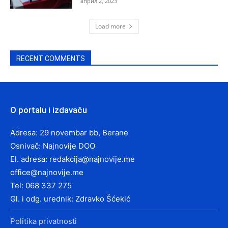
април 2, 2023
Load more
RECENT COMMENTS
O portalu i izdavaču
Adresa: 29 novembar bb, Berane
Osnivač: Najnovije DOO
El. adresa:
redakcija@najnovije.me
office@najnovije.me
Tel: 068 337 275
Gl. i odg. urednik: Zdravko Šćekić
Politika privatnosti