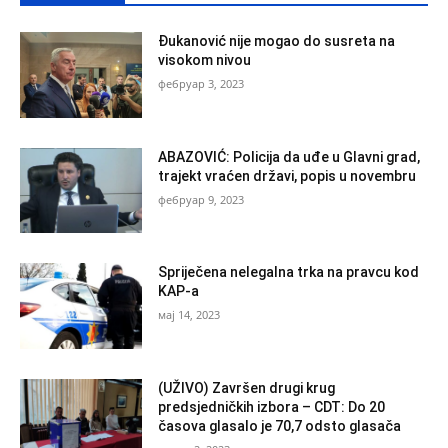
Đukanović nije mogao do susreta na
visokom nivou
фебруар 3, 2023
ABAZOVIĆ: Policija da uđe u Glavni grad,
trajekt vraćen državi, popis u novembru
фебруар 9, 2023
Spriječena nelegalna trka na pravcu kod
KAP-a
мај 14, 2023
(UŽIVO) Završen drugi krug
predsjedničkih izbora – CDT: Do 20
časova glasalo je 70,7 odsto glasača