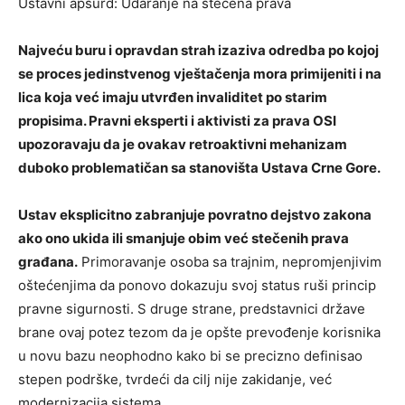
Ustavni apsurd: Udaranje na stečena prava
Najveću buru i opravdan strah izaziva odredba po kojoj
se proces jedinstvenog vještačenja mora primijeniti i na
lica koja već imaju utvrđen invaliditet po starim
propisima. Pravni eksperti i aktivisti za prava OSI
upozoravaju da je ovakav retroaktivni mehanizam
duboko problematičan sa stanovišta Ustava Crne Gore.
Ustav eksplicitno zabranjuje povratno dejstvo zakona
ako ono ukida ili smanjuje obim već stečenih prava
građana.
Primoravanje osoba sa trajnim, nepromjenjivim
oštećenjima da ponovo dokazuju svoj status ruši princip
pravne sigurnosti. S druge strane, predstavnici države
brane ovaj potez tezom da je opšte prevođenje korisnika
u novu bazu neophodno kako bi se precizno definisao
stepen podrške, tvrdeći da cilj nije zakidanje, već
modernizacija sistema.