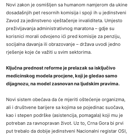
Novi zakon je osmišljen sa humanom namjerom da ukine
dosadašnjih pet resornih komisija i spoji ih u jedinstveni
Zavod za jedinstveno vještačenje invaliditeta. Umjesto
preživljavanja administrativnog maratona – gdje su
korisnici morali odvojeno ići pred komisije za penziju,
socijalna davanja ili obrazovanje – država uvodi jedno
rješenje koje će važiti u svim sektorima.
Ključna prednost reforme je prelazak sa isključivo
medicinskog modela procjene, koji je gledao samo
dijagnozu, na model zasnovan na ljudskim pravima.
Novi sistem obećava da će mjeriti oštećenje organizma,
ali i društvene barijere sa kojima se pojedinac suočava,
kao i stepen podrške (asistencija, pomagala) koji mu je
potreban za ravnopravan život. Uz to, Crna Gora bi prvi
put trebalo da dobije jedinstveni Nacionalni registar OSI,