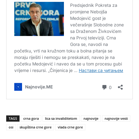
TAGS
crna gora
lica sa invaliditetom
najnovije
najnovije vesti
osi
skupština crne gore
vlada crne gore