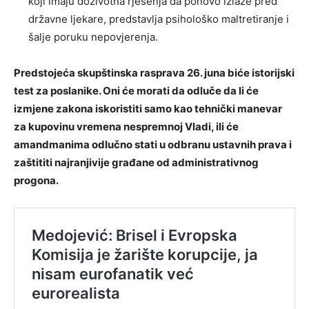
koji imaju doživotna rješenja da ponovo izlaze pred
državne ljekare, predstavlja psihološko maltretiranje i
šalje poruku nepovjerenja.
Predstojeća skupštinska rasprava 26. juna biće istorijski
test za poslanike. Oni će morati da odluče da li će
izmjene zakona iskoristiti samo kao tehnički manevar
za kupovinu vremena nespremnoj Vladi, ili će
amandmanima odlučno stati u odbranu ustavnih prava i
zaštititi najranjivije građane od administrativnog
progona.