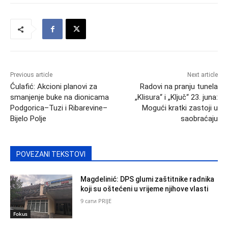
Previous article
Next article
Ćulafić: Akcioni planovi za
Radovi na pranju tunela
smanjenje buke na dionicama
„Klisura“ i „Ključ“ 23. juna:
Podgorica–Tuzi i Ribarevine–
Mogući kratki zastoji u
Bijelo Polje
saobraćaju
POVEZANI TEKSTOVI
Magdelinić: DPS glumi zaštitnike radnika
koji su oštećeni u vrijeme njihove vlasti
9 сати PRIJE
Fokus