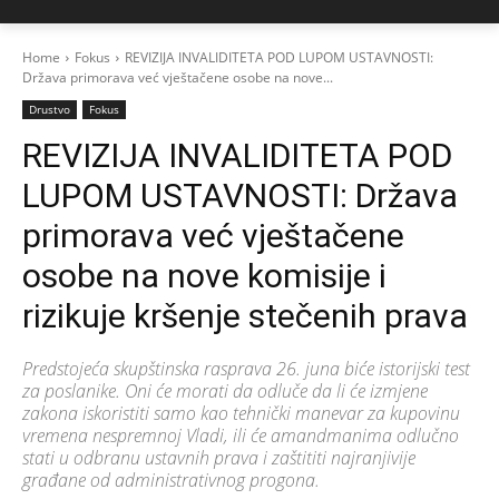
Home
Fokus
REVIZIJA INVALIDITETA POD LUPOM USTAVNOSTI:
Država primorava već vještačene osobe na nove...
Drustvo
Fokus
REVIZIJA INVALIDITETA POD
LUPOM USTAVNOSTI: Država
primorava već vještačene
osobe na nove komisije i
rizikuje kršenje stečenih prava
Predstojeća skupštinska rasprava 26. juna biće istorijski test
za poslanike. Oni će morati da odluče da li će izmjene
zakona iskoristiti samo kao tehnički manevar za kupovinu
vremena nespremnoj Vladi, ili će amandmanima odlučno
stati u odbranu ustavnih prava i zaštititi najranjivije
građane od administrativnog progona.