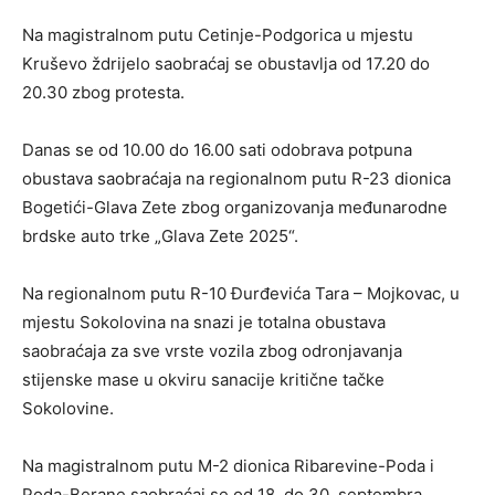
Na magistralnom putu Cetinje-Podgorica u mjestu
Kruševo ždrijelo saobraćaj se obustavlja od 17.20 do
20.30 zbog protesta.
Danas se od 10.00 do 16.00 sati odobrava potpuna
obustava saobraćaja na regionalnom putu R-23 dionica
Bogetići-Glava Zete zbog organizovanja međunarodne
brdske auto trke „Glava Zete 2025“.
Na regionalnom putu R-10 Đurđevića Tara – Mojkovac, u
mjestu Sokolovina na snazi je totalna obustava
saobraćaja za sve vrste vozila zbog odronjavanja
stijenske mase u okviru sanacije kritične tačke
Sokolovine.
Na magistralnom putu M-2 dionica Ribarevine-Poda i
Poda-Berane saobraćaj se od 18. do 30. septembra