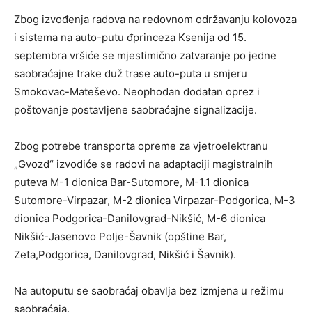
Zbog izvođenja radova na redovnom održavanju kolovoza
i sistema na auto-putu đprinceza Ksenija od 15.
septembra vršiće se mjestimično zatvaranje po jedne
saobraćajne trake duž trase auto-puta u smjeru
Smokovac-Mateševo. Neophodan dodatan oprez i
poštovanje postavljene saobraćajne signalizacije.
Zbog potrebe transporta opreme za vjetroelektranu
„Gvozd“ izvodiće se radovi na adaptaciji magistralnih
puteva M-1 dionica Bar-Sutomore, M-1.1 dionica
Sutomore-Virpazar, M-2 dionica Virpazar-Podgorica, M-3
dionica Podgorica-Danilovgrad-Nikšić, M-6 dionica
Nikšić-Jasenovo Polje-Šavnik (opštine Bar,
Zeta,Podgorica, Danilovgrad, Nikšić i Šavnik).
Na autoputu se saobraćaj obavlja bez izmjena u režimu
saobraćaja.