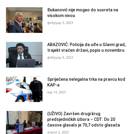
Đukanović nije mogao do susreta na
visokom nivou
фебруар 3, 2023
ABAZOVIĆ: Policija da uđe u Glavni grad,
trajekt vraćen državi, popis u novembru
фебруар 9, 2023
Spriječena nelegalna trka na pravcu kod
KAP-a
мај 14, 2023
(UŽIVO) Završen drugi krug
predsjedničkih izbora – CDT: Do 20
časova glasalo je 70,7 odsto glasača
април 2, 2023