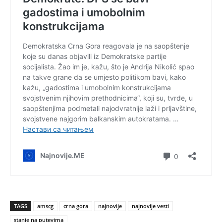
TAGS
amscg
crna gora
najnovije
najnovije vesti
stanje na putevima