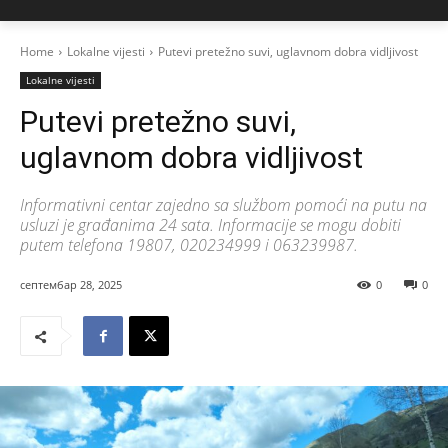
Home
Lokalne vijesti
Putevi pretežno suvi, uglavnom dobra vidljivost
Lokalne vijesti
Putevi pretežno suvi,
uglavnom dobra vidljivost
Informativni centar zajedno sa službom pomoći na putu na
usluzi je građanima 24 sata. Informacije se mogu dobiti
putem telefona 19807, 020234999 i 063239987.
септембар 28, 2025
0
0