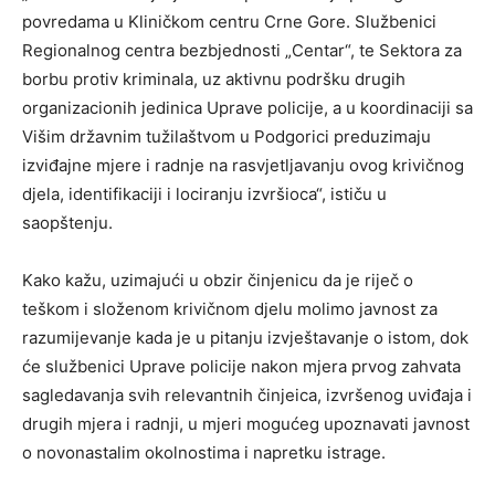
povredama u Kliničkom centru Crne Gore. Službenici
Regionalnog centra bezbjednosti „Centar“, te Sektora za
borbu protiv kriminala, uz aktivnu podršku drugih
organizacionih jedinica Uprave policije, a u koordinaciji sa
Višim državnim tužilaštvom u Podgorici preduzimaju
izviđajne mjere i radnje na rasvjetljavanju ovog krivičnog
djela, identifikaciji i lociranju izvršioca“, ističu u
saopštenju.
Kako kažu, uzimajući u obzir činjenicu da je riječ o
teškom i složenom krivičnom djelu molimo javnost za
razumijevanje kada je u pitanju izvještavanje o istom, dok
će službenici Uprave policije nakon mjera prvog zahvata
sagledavanja svih relevantnih činjeica, izvršenog uviđaja i
drugih mjera i radnji, u mjeri mogućeg upoznavati javnost
o novonastalim okolnostima i napretku istrage.