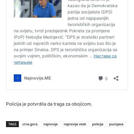
Policija je potvrdila da traga za obojicom.
TAGS
crna gora
najnovije
najnovije vesti
policija
pucnjava