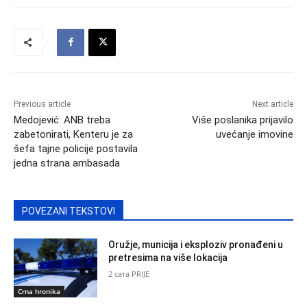
Previous article
Next article
Medojević: ANB treba
Više poslanika prijavilo
zabetonirati, Kenteru je za
uvećanje imovine
šefa tajne policije postavila
jedna strana ambasada
POVEZANI TEKSTOVI
Oružje, municija i eksploziv pronađeni u
pretresima na više lokacija
2 сата PRIJE
Crna hronika