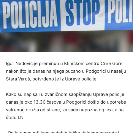
Igor Nedović je preminuo u Kliničkom centru Crne Gore
nakon što je danas na njega pucano u Podgorici u naselju
Stara Varoš, potvrđeno je iz Uprave policije.
Kako su napisali u zvaničnom saopštenju Uprave policije,
danas je oko 13.30 časova u Podgorici došlo do upotrebe
vatrenog oružja od strane, za sada nepoznatog lica, a na
štetu I.N.
„On je ovom prilikom zadobio teške tjelesne povrede i