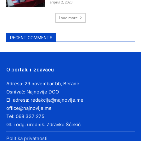
април 2, 2023
Load more
RECENT COMMENTS
O portalu i izdavaču
Adresa: 29 novembar bb, Berane
Osnivač: Najnovije DOO
El. adresa:
redakcija@najnovije.me
office@najnovije.me
Tel: 068 337 275
Gl. i odg. urednik: Zdravko Šćekić
Politika privatnosti