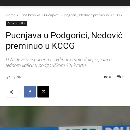
Home
Crna hronika
Pucnjava u Podgorici, Nedović preminuo u KCCG
Crna hronika
Pucnjava u Podgorici, Nedović
preminuo u KCCG
U Nedovića je pucano i sredinom maja dok je sjedio u
jednom kafiću u podgoričkom Siti kvartu.
јул 16, 2025
0
0