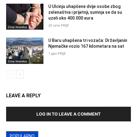
U Ulcinju uhapšene dvije osobe zbog
zelenaštva i prijetnji, sumnja se da su
uzeli oko 400.000 eura
20 сати PRIJE
Crna hronika
U Baru uhapšena tri vozača: Državljanin
Njemačke vozio 167 kilometara na sat
1 дан PRIJE
Crna hronika
LEAVE A REPLY
LOG IN TO LEAVE A COMMENT
POPULARNO