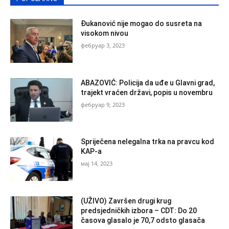
Đukanović nije mogao do susreta na
visokom nivou
фебруар 3, 2023
ABAZOVIĆ: Policija da uđe u Glavni grad,
trajekt vraćen državi, popis u novembru
фебруар 9, 2023
Spriječena nelegalna trka na pravcu kod
KAP-a
мај 14, 2023
(UŽIVO) Završen drugi krug
predsjedničkih izbora – CDT: Do 20
časova glasalo je 70,7 odsto glasača