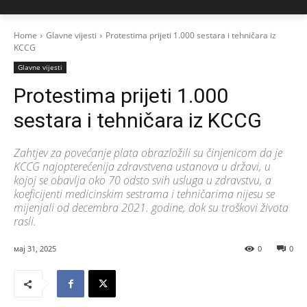
Home
Glavne vijesti
Protestima prijeti 1.000 sestara i tehničara iz
KCCG
Glavne vijesti
Protestima prijeti 1.000
sestara i tehničara iz KCCG
Zahtjev za povećanje plata obrazložili su činjenicom da je
KCCG najopterećenija zdravstvena ustanova u državi, u
kojoj se obavlja oko 70 odsto svih usluga u zdravstvu, a
koeficijenti medicinskim sestrama i tehničarima nijesu se
mijenjali od decembra 2021. godine, dok su troškovi života
rasli.
мај 31, 2025
0
0