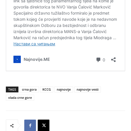
TAGS
crna gora
KCCG
najnovije
najnovije vesti
vlada crne gore