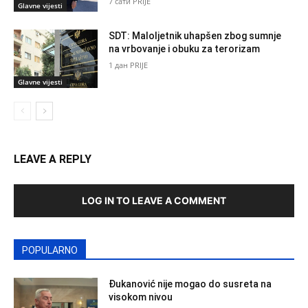
7 сати PRIJE
Glavne vijesti
SDT: Maloljetnik uhapšen zbog sumnje
na vrbovanje i obuku za terorizam
1 дан PRIJE
Glavne vijesti
LEAVE A REPLY
LOG IN TO LEAVE A COMMENT
POPULARNO
Đukanović nije mogao do susreta na
visokom nivou