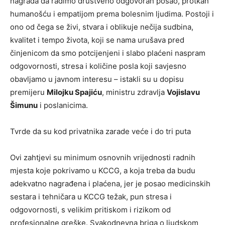
nagrada da radimo društveno odgovoran posao, protkan
humanošću i empatijom prema bolesnim ljudima. Postoji i
ono od čega se živi, stvara i oblikuje nečija sudbina,
kvalitet i tempo života, koji se nama urušava pred
činjenicom da smo potcijenjeni i slabo plaćeni naspram
odgovornosti, stresa i količine posla koji savjesno
obavljamo u javnom interesu – istakli su u dopisu
premijeru
Milojku Spajiću
, ministru zdravlja
Vojislavu
Šimunu
i poslanicima.
Tvrde da su kod privatnika zarade veće i do tri puta
Ovi zahtjevi su minimum osnovnih vrijednosti radnih
mjesta koje pokrivamo u KCCG, a koja treba da budu
adekvatno nagrađena i plaćena, jer je posao medicinskih
sestara i tehničara u KCCG težak, pun stresa i
odgovornosti, s velikim pritiskom i rizikom od
profesionalne greške. Svakodnevna briga o ljudskom