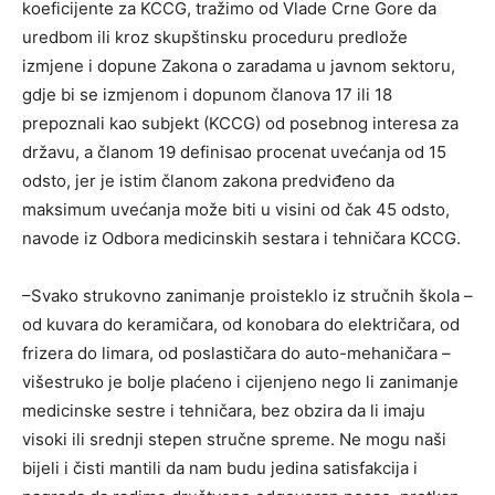
koeficijente za KCCG, tražimo od Vlade Crne Gore da
uredbom ili kroz skupštinsku proceduru predlože
izmjene i dopune Zakona o zaradama u javnom sektoru,
gdje bi se izmjenom i dopunom članova 17 ili 18
prepoznali kao subjekt (KCCG) od posebnog interesa za
državu, a članom 19 definisao procenat uvećanja od 15
odsto, jer je istim članom zakona predviđeno da
maksimum uvećanja može biti u visini od čak 45 odsto,
navode iz Odbora medicinskih sestara i tehničara KCCG.
–Svako strukovno zanimanje proisteklo iz stručnih škola –
od kuvara do keramičara, od konobara do električara, od
frizera do limara, od poslastičara do auto-mehaničara –
višestruko je bolje plaćeno i cijenjeno nego li zanimanje
medicinske sestre i tehničara, bez obzira da li imaju
visoki ili srednji stepen stručne spreme. Ne mogu naši
bijeli i čisti mantili da nam budu jedina satisfakcija i