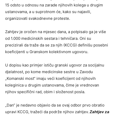
15 odsto u odnosu na zarade njihovih kolega u drugim
ustanovama, a u suprotnom će, kako su najavili,
organizovati svakodnevne proteste.
Zahtjev je oročen na mjesec dana, a potpisalo ga je više
od 1.000 medicinskih sestara i tehničara. Oni su
precizirali da traže da se za njih (KCCG) definišu posebni
koeficijenti u Granskom kolektivnom ugovoru.
U dopisu kao primjer ističu granski ugovor za socijalnu
djelatnost, po kome medicinske sestre u Zavodu
„Komanski most“ imaju veći koeficijent od njihovih
koleginica u drugim ustanovama, čime je vrednovan
njihov specifični rad, obim i složenost posla.
„Dan“ je nedavno objavio da se ovaj odbor prvo obratio
upravi KCCG, tražeći da podrže njihov zahtjev.
Zahtjev za