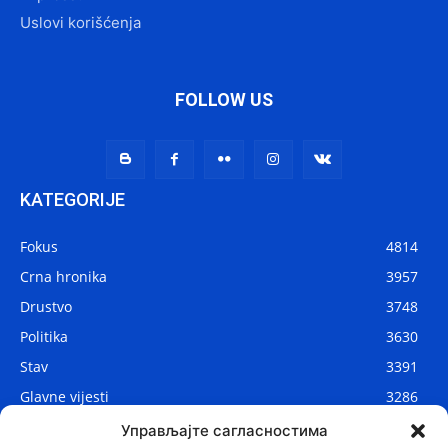
Uslovi korišćenja
FOLLOW US
KATEGORIJE
Fokus
4814
Crna hronika
3957
Drustvo
3748
Politika
3630
Stav
3391
Glavne vijesti
3286
Lokalne vijesti
2908
Управљајте сагласностима