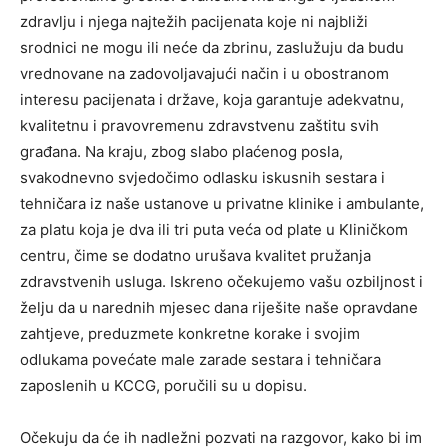
zdravlju i njega najtežih pacijenata koje ni najbliži
srodnici ne mogu ili neće da zbrinu, zaslužuju da budu
vrednovane na zadovoljavajući način i u obostranom
interesu pacijenata i države, koja garantuje adekvatnu,
kvalitetnu i pravovremenu zdravstvenu zaštitu svih
građana. Na kraju, zbog slabo plaćenog posla,
svakodnevno svjedočimo odlasku iskusnih sestara i
tehničara iz naše ustanove u privatne klinike i ambulante,
za platu koja je dva ili tri puta veća od plate u Kliničkom
centru, čime se dodatno urušava kvalitet pružanja
zdravstvenih usluga. Iskreno očekujemo vašu ozbiljnost i
želju da u narednih mjesec dana riješite naše opravdane
zahtjeve, preduzmete konkretne korake i svojim
odlukama povećate male zarade sestara i tehničara
zaposlenih u KCCG, poručili su u dopisu.
Očekuju da će ih nadležni pozvati na razgovor, kako bi im