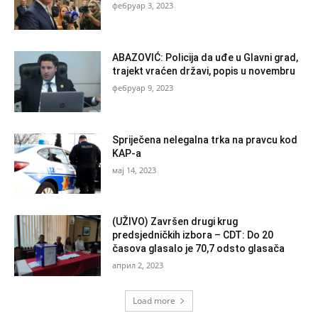
фебруар 3, 2023
ABAZOVIĆ: Policija da uđe u Glavni grad,
trajekt vraćen državi, popis u novembru
фебруар 9, 2023
Spriječena nelegalna trka na pravcu kod
KAP-a
мај 14, 2023
(UŽIVO) Završen drugi krug
predsjedničkih izbora – CDT: Do 20
časova glasalo je 70,7 odsto glasača
април 2, 2023
Load more