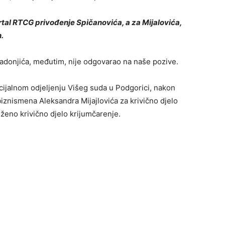
rtal RTCG privođenje Spičanovića, a za Mijalovića,
.
adonjića, međutim, nije odgovarao na naše pozive.
ecijalnom odjeljenju Višeg suda u Podgorici, nakon
biznismena Aleksandra Mijajlovića za krivično djelo
uženo krivično djelo krijumčarenje.