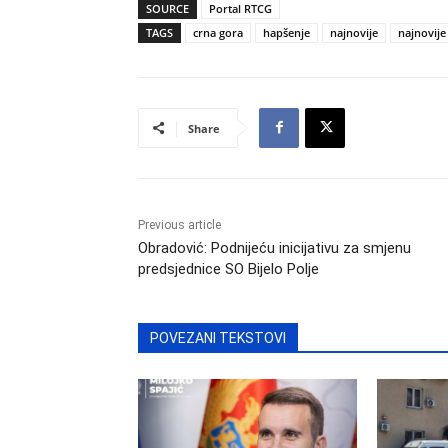
SOURCE
Portal RTCG
TAGS
crna gora
hapšenje
najnovije
najnovije 
Share
Previous article
Obradović: Podnijeću inicijativu za smjenu
predsjednice SO Bijelo Polje
POVEZANI TEKSTOVI