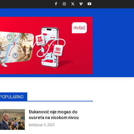
POPULARNO
Đukanović nije mogao do
susreta na visokom nivou
фебруар 3, 2023