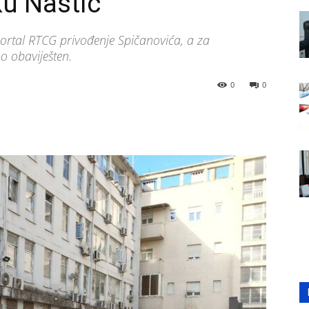
ku Nastić
Portal RTCG privođenje Spičanovića, a za
no obaviješten.
0
0