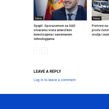
Fokus
Fokus
Spajić: Sporazumom sa SAD
Pretresi na 
otvaramo vrata američkim
protiv četi
investicijama i savremenim
oružje i mun
tehnologijama
LEAVE A REPLY
Log in to leave a comment