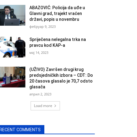
ABAZOVIĆ: Policija da uđe u
Glavni grad, trajekt vraćen
državi, popis u novembru
фебруар 9, 2023
Spriječena nelegalna trka na
pravcu kod KAP-a
мај 14, 2023
(UŽIVO) Završen drugi krug
predsjedničkih izbora – CDT: Do
20 časova glasalo je 70,7 odsto
glasača
април 2, 2023
Load more
RECENT COMMENTS