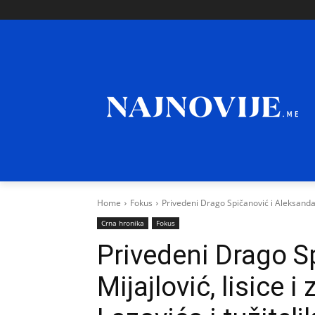
Home
Fokus
Privedeni Drago Spičanović i Aleksandar M
Crna hronika
Fokus
Privedeni Drago S
Mijajlović, lisice i