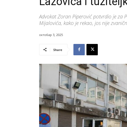
Lazovića i tužitelj
Advokat Zoran Piperović potvrdio je za 
Mijalovića, kako je rekao, jos nije zvanič
октобар 3, 2025
Share