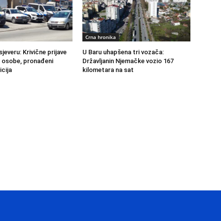
Crna hronika
sjeveru: Krivične prijave
U Baru uhapšena tri vozača:
ri osobe, pronađeni
Državljanin Njemačke vozio 167
icija
kilometara na sat