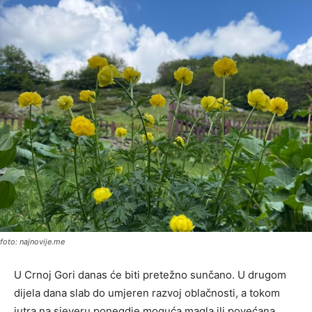
foto: najnovije.me
U Crnoj Gori danas će biti pretežno sunčano. U drugom
dijela dana slab do umjeren razvoj oblačnosti, a tokom
jutra na sjeveru ponegdje moguća magla ili povećana