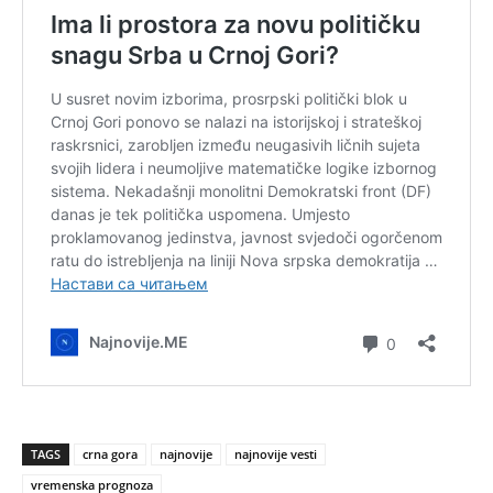
TAGS
crna gora
najnovije
najnovije vesti
vremenska prognoza