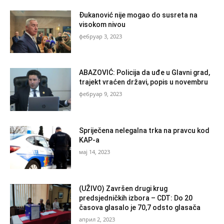
Đukanović nije mogao do susreta na
visokom nivou
фебруар 3, 2023
ABAZOVIĆ: Policija da uđe u Glavni grad,
trajekt vraćen državi, popis u novembru
фебруар 9, 2023
Spriječena nelegalna trka na pravcu kod
KAP-a
мај 14, 2023
(UŽIVO) Završen drugi krug
predsjedničkih izbora – CDT: Do 20
časova glasalo je 70,7 odsto glasača
април 2, 2023