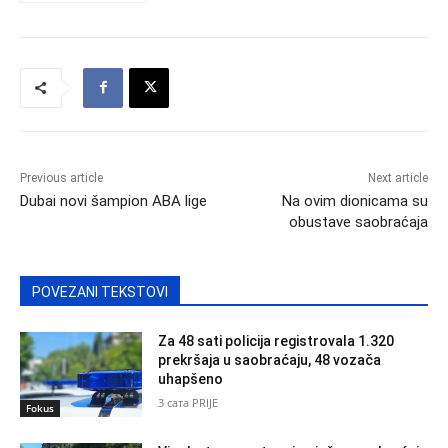
Previous article
Next article
Dubai novi šampion ABA lige
Na ovim dionicama su
obustave saobraćaja
POVEZANI TEKSTOVI
Za 48 sati policija registrovala 1.320
prekršaja u saobraćaju, 48 vozača
uhapšeno
3 сата PRIJE
Fokus