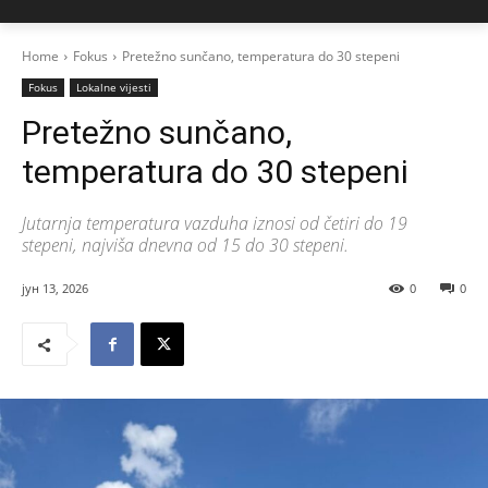
Home
Fokus
Pretežno sunčano, temperatura do 30 stepeni
Fokus
Lokalne vijesti
Pretežno sunčano,
temperatura do 30 stepeni
Jutarnja temperatura vazduha iznosi od četiri do 19
stepeni, najviša dnevna od 15 do 30 stepeni.
јун 13, 2026
0
0