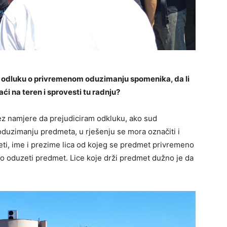
su odluku o privremenom oduzimanju spomenika, da li
aći na teren i sprovesti tu radnju?
bez namjere da prejudiciram odkluku, ako sud
uzimanju predmeta, u rješenju se mora označiti i
eti, ime i prezime lica od kojeg se predmet privremeno
o oduzeti predmet. Lice koje drži predmet dužno je da