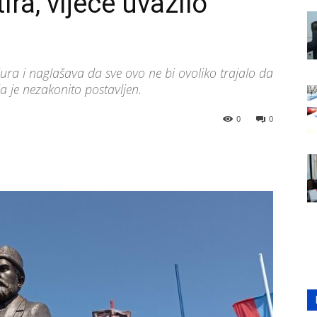
ra, vijeće uvažilo
ura i naglašava da sve ovo ne bi ovoliko trajalo da
 je nezakonito postavljen.
0
0