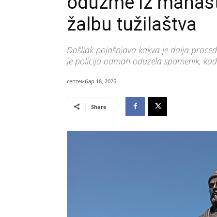
oduzme iz manasti
žalbu tužilaštva
Došljak pojašnjava kakva je dalja proced
je policija odmah oduzela spomenik, kada
септембар 18, 2025
Share