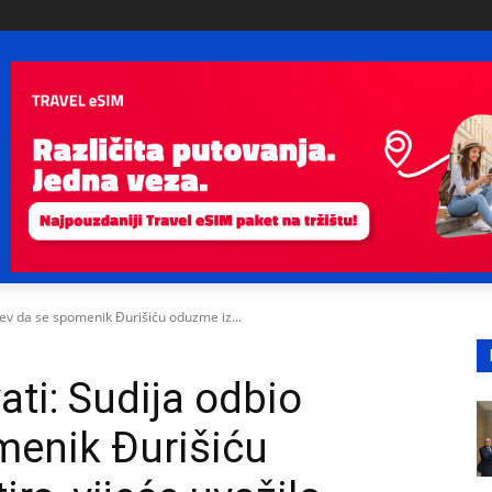
jev da se spomenik Đurišiću oduzme iz...
ti: Sudija odbio
menik Đurišiću