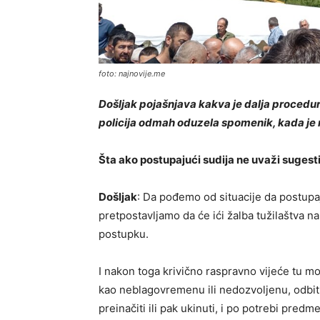
foto: najnovije.me
Došljak pojašnjava kakva je dalja procedura
policija odmah oduzela spomenik, kada je 
Šta ako postupajući sudija ne uvaži sugest
Došljak
: Da pođemo od situacije da postupa
pretpostavljamo da će ići žalba tužilaštva 
postupku.
I nakon toga krivično raspravno vijeće tu mož
kao neblagovremenu ili nedozvoljenu, odbiti 
preinačiti ili pak ukinuti, i po potrebi pred