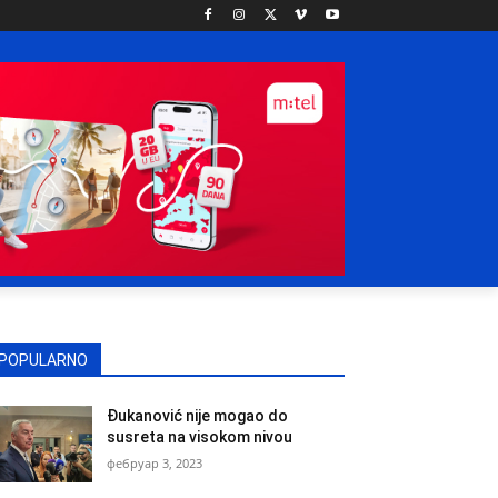
POPULARNO
Đukanović nije mogao do
susreta na visokom nivou
фебруар 3, 2023