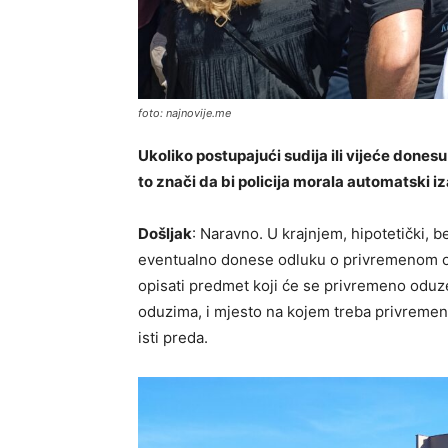
foto: najnovije.me
Ukoliko postupajući sudija ili vijeće done
to znači da bi policija morala automatski iz
Došljak
: Naravno. U krajnjem, hipotetički, 
eventualno donese odluku o privremenom od
opisati predmet koji će se privremeno oduz
oduzima, i mjesto na kojem treba privremen
isti preda.