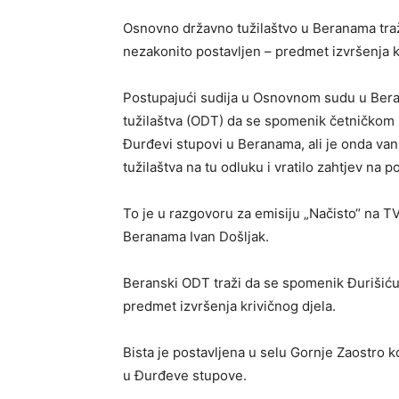
Osnovno državno tužilaštvo u Beranama traž
nezakonito postavljen – predmet izvršenja k
Postupajući sudija u Osnovnom sudu u Ber
tužilaštva (ODT) da se spomenik četničkom
Đurđevi stupovi u Beranama, ali je onda va
tužilaštva na tu odluku i vratilo zahtjev na 
To je u razgovoru za emisiju „Načisto“ na T
Beranama Ivan Došljak.
Beranski ODT traži da se spomenik Đurišiću 
predmet izvršenja krivičnog djela.
Bista je postavljena u selu Gornje Zaostro k
u Đurđeve stupove.