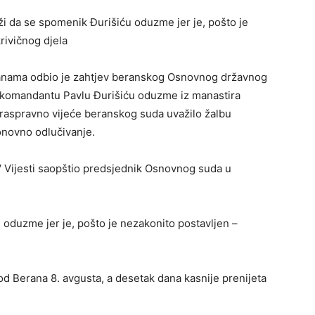
i da se spomenik Đurišiću oduzme jer je, pošto je
rivičnog djela
anama odbio je zahtjev beranskog Osnovnog državnog
 komandantu Pavlu Đurišiću oduzme iz manastira
nraspravno vijeće beranskog suda uvažilo žalbu
ponovno odlučivanje.
V Vijesti saopštio predsjednik Osnovnog suda u
oduzme jer je, pošto je nezakonito postavljen –
od Berana 8. avgusta, a desetak dana kasnije prenijeta