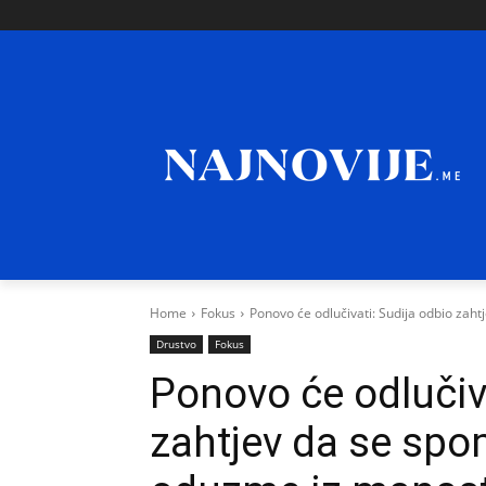
Home
Fokus
Ponovo će odlučivati: Sudija odbio zaht
Drustvo
Fokus
Ponovo će odlučiva
zahtjev da se spo