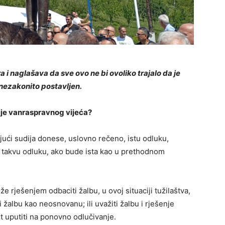
 i naglašava da sve ovo ne bi ovoliko trajalo da je
nezakonito postavljen.
ije vanraspravnog vijeća?
jući sudija donese, uslovno rečeno, istu odluku,
na takvu odluku, ako bude ista kao u prethodnom
e rješenjem odbaciti žalbu, u ovoj situaciji tužilaštva,
žalbu kao neosnovanu; ili uvažiti žalbu i rješenje
met uputiti na ponovno odlučivanje.