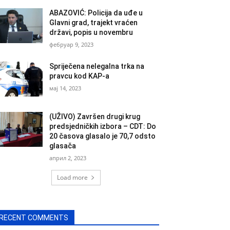
ABAZOVIĆ: Policija da uđe u
Glavni grad, trajekt vraćen
državi, popis u novembru
фебруар 9, 2023
Spriječena nelegalna trka na
pravcu kod KAP-a
мај 14, 2023
(UŽIVO) Završen drugi krug
predsjedničkih izbora – CDT: Do
20 časova glasalo je 70,7 odsto
glasača
април 2, 2023
Load more
RECENT COMMENTS