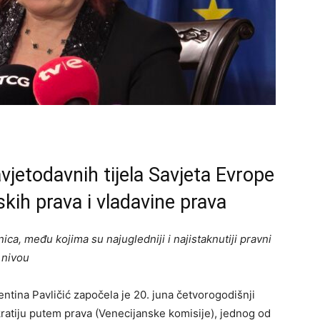
vjetodavnih tijela Savjeta Evrope
skih prava i vladavine prava
ica, među kojima su najugledniji i najistaknutiji pravni
 nivou
tina Pavličić započela je 20. juna četvorogodišnji
atiju putem prava (Venecijanske komisije), jednog od