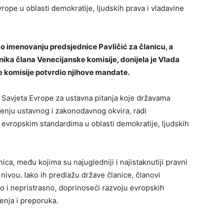
vrope u oblasti demokratije, ljudskih prava i vladavine
 o imenovanju predsjednice Pavličić za članicu, a
ika člana Venecijanske komisije, donijela je Vlada
e komisije potvrdio njihove mandate.
o Savjeta Evrope za ustavna pitanja koje državama
enju ustavnog i zakonodavnog okvira, radi
 evropskim standardima u oblasti demokratije, ljudskih
ica, među kojima su najugledniji i najistaknutiji pravni
ivou. Iako ih predlažu države članice, članovi
no i nepristrasno, doprinoseći razvoju evropskih
enja i preporuka.