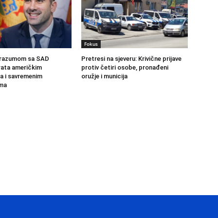
Fokus
orazumom sa SAD
Pretresi na sjeveru: Krivične prijave
rata američkim
protiv četiri osobe, pronađeni
ma i savremenim
oružje i municija
ama