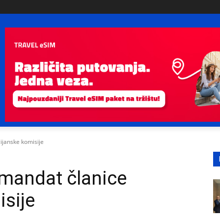
ijanske komisije
 mandat članice
sije