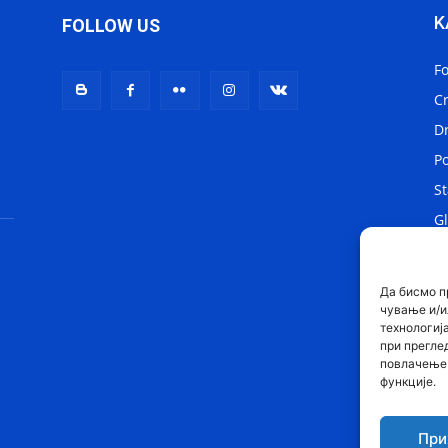
K
FOLLOW US
F
C
D
Po
St
Gl
Lo
Sv
Да бисмо п
чување и/и
технологиј
при прегле
повлачење 
функције.
При