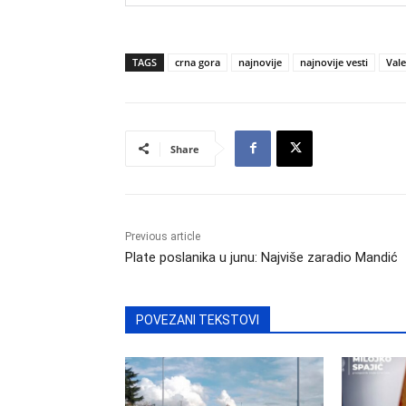
TAGS
crna gora
najnovije
najnovije vesti
Vale
Share
Previous article
Plate poslanika u junu: Najviše zaradio Mandić
POVEZANI TEKSTOVI