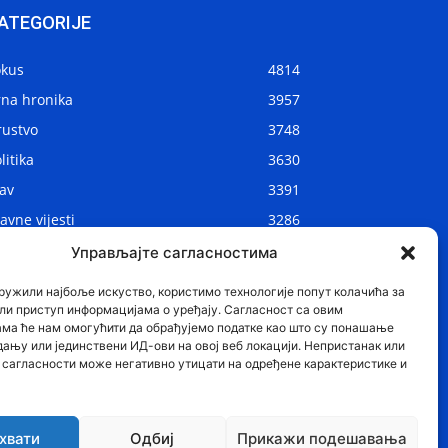
ATEGORIJE
okus
4814
rna hronika
3957
rustvo
3748
litika
3630
av
3391
avne vijesti
3286
kalne vijesti
2908
Управљајте сагласностима
ijet
1075
ружили најбоље искуство, користимо технологије попут колачића за
ли приступ информацијама о уређају. Сагласност са овим
ама ће нам омогућити да обрађујемо податке као што су понашање
дању или јединствени ИД-ови на овој веб локацији. Непристанак или
сагласности може негативно утицати на одређене карактеристике и
хвати
Одбиј
Прикажи подешавања