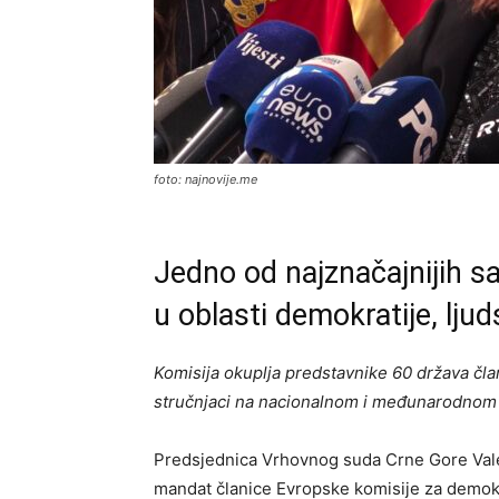
foto: najnovije.me
Jedno od najznačajnijih sa
u oblasti demokratije, ljud
Komisija okuplja predstavnike 60 država član
stručnjaci na nacionalnom i međunarodnom
Predsjednica Vrhovnog suda Crne Gore Valen
mandat članice Evropske komisije za demokr