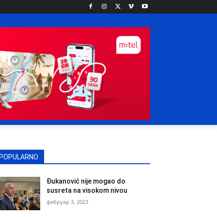
POPULARNO
Đukanović nije mogao do
susreta na visokom nivou
фебруар 3, 2023