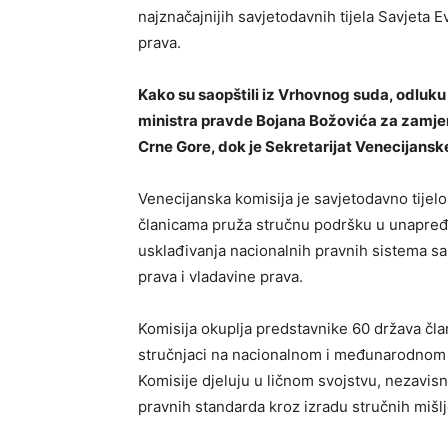
najznačajnijih savjetodavnih tijela Savjeta E
prava.
Kako su saopštili iz Vrhovnog suda, odluku
ministra pravde Bojana Božovića za zamjen
Crne Gore, dok je Sekretarijat Venecijansk
Venecijanska komisija je savjetodavno tijel
članicama pruža stručnu podršku u unapređ
usklađivanja nacionalnih pravnih sistema sa
prava i vladavine prava.
Komisija okuplja predstavnike 60 država član
stručnjaci na nacionalnom i međunarodnom n
Komisije djeluju u ličnom svojstvu, nezavis
pravnih standarda kroz izradu stručnih mišlj