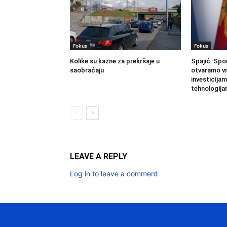
Fokus
Fokus
Kolike su kazne za prekršaje u
Spajić: Sp
saobraćaju
otvaramo v
investicija
tehnologij
LEAVE A REPLY
Log in to leave a comment