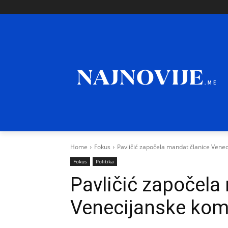
Home
Fokus
Pavličić započela mandat članice Venec
Fokus
Politika
Pavličić započela
Venecijanske komi