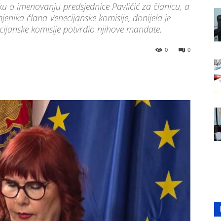
ku o imenovanju predsjednice Pavličić za članicu, a
nika člana Venecijanske komisije, donijela je
ecijanske komisije potvrdio njihove mandate.
0
0