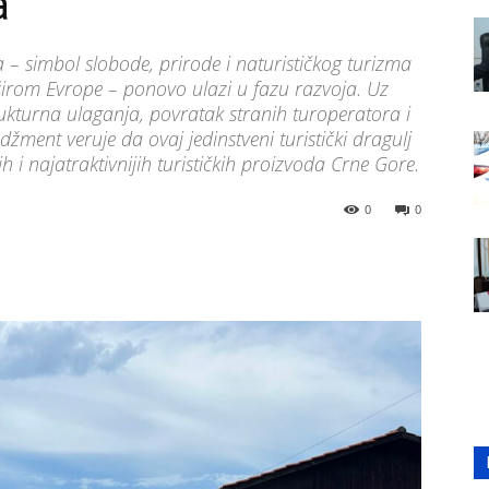
a
 – simbol slobode, prirode i naturističkog turizma
irom Evrope – ponovo ulazi u fazu razvoja. Uz
rukturna ulaganja, povratak stranih turoperatora i
džment veruje da ovaj jedinstveni turistički dragulj
h i najatraktivnijih turističkih proizvoda Crne Gore.
0
0