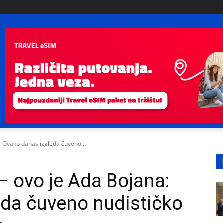
: Ovako danas izgleda čuveno...
– ovo je Ada Bojana:
eda čuveno nudističko