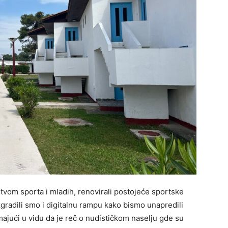
stvom sporta i mladih, renovirali postojeće sportske
Izgradili smo i digitalnu rampu kako bismo unapredili
ajući u vidu da je reč o nudističkom naselju gde su