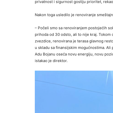
privatnost i sigurnost gostiju prioritet, rekao
Nakon toga usledilo je renoviranje smeštajn
– Počeli smo sa renoviranjem postojećih soba
prihoda od 30 odsto, ali to nije kraj. Tokom
zvezdice, renovirana je terasa glavnog rest
u skladu sa finansijskim mogućnostima. Ali p
Adu Bojanu oseća novu energiju, novu pozici
istakao je direktor.