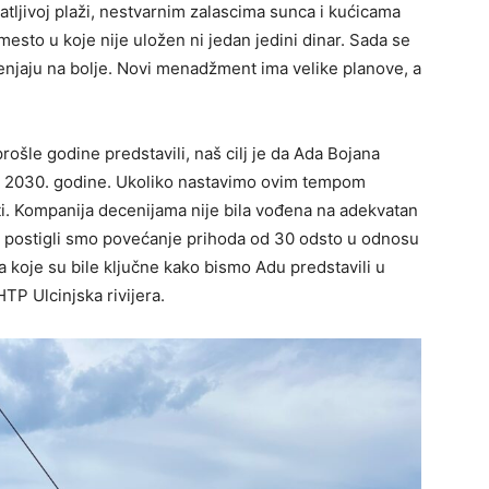
čatljivoj plaži, nestvarnim zalascima sunca i kućicama
mesto u koje nije uložen ni jedan jedini dinar. Sada se
enjaju na bolje. Novi menadžment ima velike planove, a
rošle godine predstavili, naš cilj je da Ada Bojana
 do 2030. godine. Ukoliko nastavimo ovim tempom
iti. Kompanija decenijama nije bila vođena na adekvatan
ne, postigli smo povećanje prihoda od 30 odsto u odnosu
a koje su bile ključne kako bismo Adu predstavili u
TP Ulcinjska rivijera.