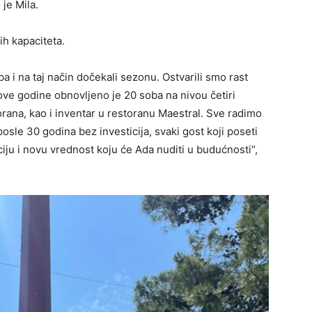
 je Mila.
ih kapaciteta.
 i na taj način dočekali sezonu. Ostvarili smo rast
 ove godine obnovljeno je 20 soba na nivou četiri
orana, kao i inventar u restoranu Maestral. Sve radimo
osle 30 godina bez investicija, svaki gost koji poseti
ju i novu vrednost koju će Ada nuditi u budućnosti“,