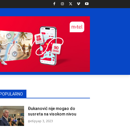
POPULARNO
Đukanović nije mogao do
susreta na visokom nivou
фебруар 3, 2023