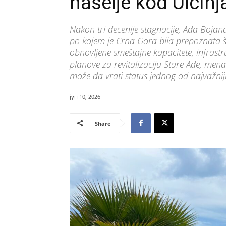
naselje kod Ulcinj
Nakon tri decenije stagnacije, Ada Bojana
po kojem je Crna Gora bila prepoznata š
obnovljene smeštajne kapacitete, infrast
planove za revitalizaciju Stare Ade, mena
može da vrati status jednog od najvažniji
јун 10, 2026
Share