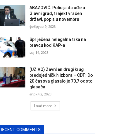
ABAZOVIĆ: Policija da uđe u
Glavni grad, trajekt vraćen
državi, popis u novembru
фебруар 9, 2023
Spriječena nelegalna trka na
pravcu kod KAP-a
мај 14, 2023
(UŽIVO) Završen drugi krug
predsjedničkih izbora – CDT: Do
20 časova glasalo je 70,7 odsto
glasača
април 2, 2023
Load more
RECENT COMMENTS