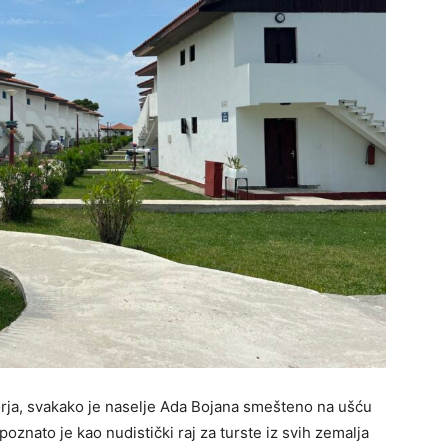
rja, svakako je naselje Ada Bojana smešteno na ušću
znato je kao nudistički raj za turste iz svih zemalja