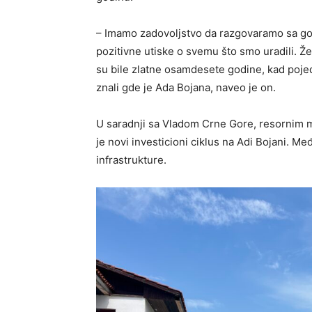
– Imamo zadovoljstvo da razgovaramo sa gost
pozitivne utiske o svemu što smo uradili. Ž
su bile zlatne osamdesete godine, kad pojedin
znali gde je Ada Bojana, naveo je on.
U saradnji sa Vladom Crne Gore, resornim m
je novi investicioni ciklus na Adi Bojani. M
infrastrukture.