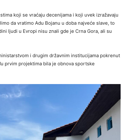
ima koji se vraćaju decenijama i koji uvek izražavaju
elimo da vratimo Adu Bojanu u doba najveće slave, to
i ljudi u Evropi nisu znali gde je Crna Gora, ali su
inistarstvom i drugim državnim institucijama pokrenut
eđu prvim projektima bila je obnova sportske