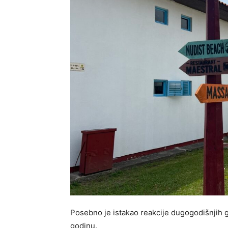
Posebno je istakao reakcije dugogodišnjih g
godinu.