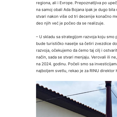
regiona, ali i Evrope. Prepoznatljiva po upe
na samoj obali Ada Bojana ipak je dugo bila 
stvari nakon više od tri decenije konačno m
deo njih već je počeo da se realizuje.
– U skladu sa strategijom razvoja koju smo p
bude turističko naselje sa četiri zvezdice
razvoja, očekujemo da ćemo taj cilj i ostvar
način, sada se stvari menjaju. Verovali ili 
na 2024. godinu. Počeli smo sa investicijam
najboljem svetlu, rekao je za RINU direktor H