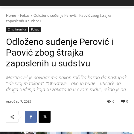
Home
Fokus
Odloženo suđenje Perović i Paović zbog štrajka
zaposlenih u sudstvu
Crna hronika
Fokus
Odloženo suđenje Perović i
Paović zbog štrajka
zaposlenih u sudstvu
Martinović je novinarima nakon ročišta kazao da postupak
“ide svojim tokom”. “Obustave – ako ih bude – uticaće na
druga suđenja koja su zakazana u ovom sudu”, rekao je on.
октобар 7, 2025
0
0