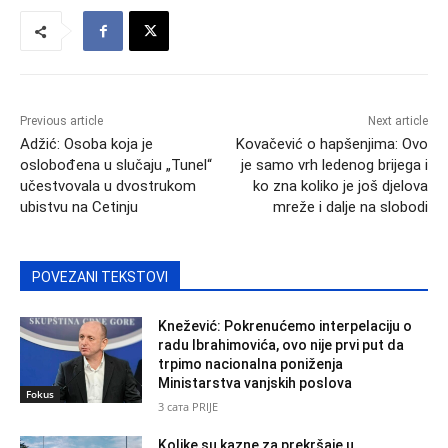
Previous article
Next article
Adžić: Osoba koja je
Kovačević o hapšenjima: Ovo
oslobođena u slučaju „Tunel“
je samo vrh ledenog brijega i
učestvovala u dvostrukom
ko zna koliko je još djelova
ubistvu na Cetinju
mreže i dalje na slobodi
POVEZANI TEKSTOVI
Knežević: Pokrenućemo interpelaciju o
radu Ibrahimovića, ovo nije prvi put da
trpimo nacionalna poniženja
Ministarstva vanjskih poslova
Fokus
3 сата PRIJE
Kolike su kazne za prekršaje u