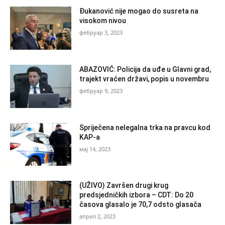
Đukanović nije mogao do susreta na
visokom nivou
фебруар 3, 2023
ABAZOVIĆ: Policija da uđe u Glavni grad,
trajekt vraćen državi, popis u novembru
фебруар 9, 2023
Spriječena nelegalna trka na pravcu kod
KAP-a
мај 14, 2023
(UŽIVO) Završen drugi krug
predsjedničkih izbora – CDT: Do 20
časova glasalo je 70,7 odsto glasača
април 2, 2023