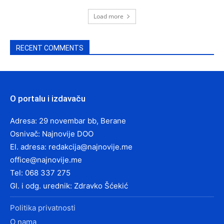
Load more
RECENT COMMENTS
O portalu i izdavaču
Adresa: 29 novembar bb, Berane
Osnivač: Najnovije DOO
El. adresa:
redakcija@najnovije.me
office@najnovije.me
Tel: 068 337 275
Gl. i odg. urednik: Zdravko Šćekić
Politika privatnosti
O nama