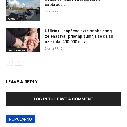
saobraćaju
8 сати PRIJE
Fokus
U Ulcinju uhapšene dvije osobe zbog
zelenaštva i prijetnji, sumnja se da su
uzeli oko 400.000 eura
8 сати PRIJE
Crna hronika
LEAVE A REPLY
LOG IN TO LEAVE A COMMENT
POPULARNO