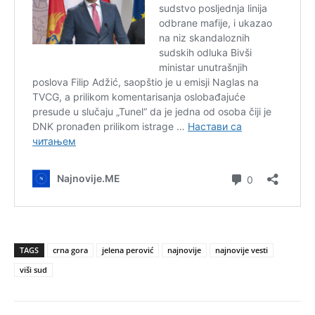
TAGS
crna gora
jelena perović
najnovije
najnovije vesti
viši sud