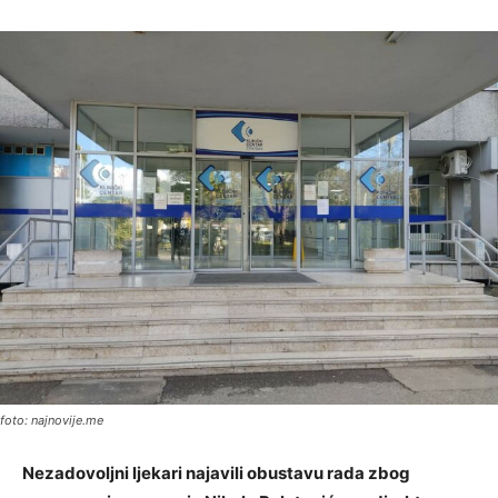
foto: najnovije.me
Nezadovoljni ljekari najavili obustavu rada zbog