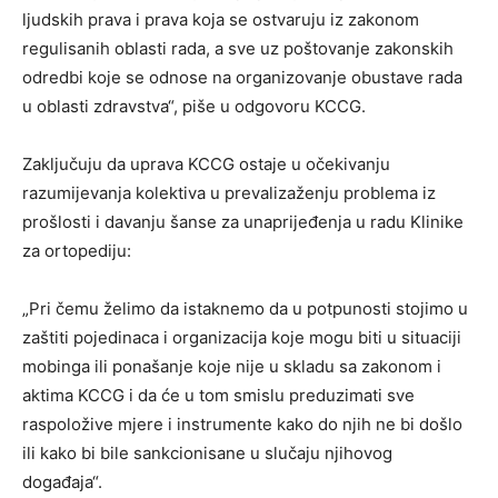
ljudskih prava i prava koja se ostvaruju iz zakonom
regulisanih oblasti rada, a sve uz poštovanje zakonskih
odredbi koje se odnose na organizovanje obustave rada
u oblasti zdravstva“, piše u odgovoru KCCG.
Zaključuju da uprava KCCG ostaje u očekivanju
razumijevanja kolektiva u prevalizaženju problema iz
prošlosti i davanju šanse za unaprijeđenja u radu Klinike
za ortopediju:
„Pri čemu želimo da istaknemo da u potpunosti stojimo u
zaštiti pojedinaca i organizacija koje mogu biti u situaciji
mobinga ili ponašanje koje nije u skladu sa zakonom i
aktima KCCG i da će u tom smislu preduzimati sve
raspoložive mjere i instrumente kako do njih ne bi došlo
ili kako bi bile sankcionisane u slučaju njihovog
događaja“.