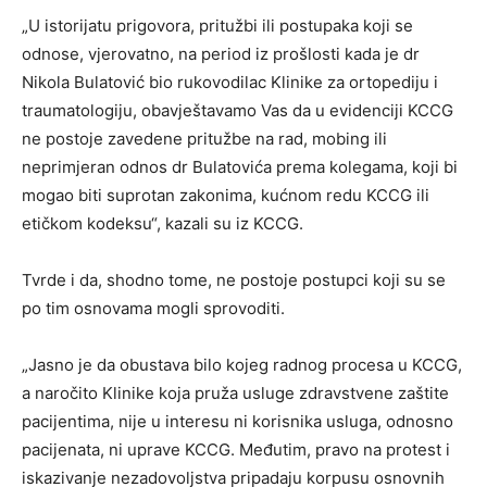
„U istorijatu prigovora, pritužbi ili postupaka koji se
odnose, vjerovatno, na period iz prošlosti kada je dr
Nikola Bulatović bio rukovodilac Klinike za ortopediju i
traumatologiju, obavještavamo Vas da u evidenciji KCCG
ne postoje zavedene pritužbe na rad, mobing ili
neprimjeran odnos dr Bulatovića prema kolegama, koji bi
mogao biti suprotan zakonima, kućnom redu KCCG ili
etičkom kodeksu“, kazali su iz KCCG.
Tvrde i da, shodno tome, ne postoje postupci koji su se
po tim osnovama mogli sprovoditi.
„Jasno je da obustava bilo kojeg radnog procesa u KCCG,
a naročito Klinike koja pruža usluge zdravstvene zaštite
pacijentima, nije u interesu ni korisnika usluga, odnosno
pacijenata, ni uprave KCCG. Međutim, pravo na protest i
iskazivanje nezadovoljstva pripadaju korpusu osnovnih