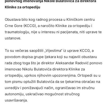
ponovnog imenovanja Nikole Bulatovića za direktora
Klinike za ortopediju
Obustava bilo kog radnog procesa u Kliničkom centru
Crne Gore (KCCG), a naročito Klinike za ortopediju i
traumatologiju, nije u interesu ni pacijenata, niti uprave te
ustanove.
To su večeras saopštili „Vijestima“ iz uprave KCCG, a
povodom dopisa grupe ljekara koji su najavili obustavu
rada zbog toga što je direktor Aleksandar Radović ponovo
imenovao Nikolu Bulatovića direktora Klinike za
ortopediju, uprkos njihovim upozorenjima. Ortopedi su u
tom pismu optužili Bulatovića da se ljekarima obraćao na
uvredljiv i ponižavajući način, ograničavao im stručnu
autonomiju, uskraćivao mogućnost stručnog
usavršavanja.