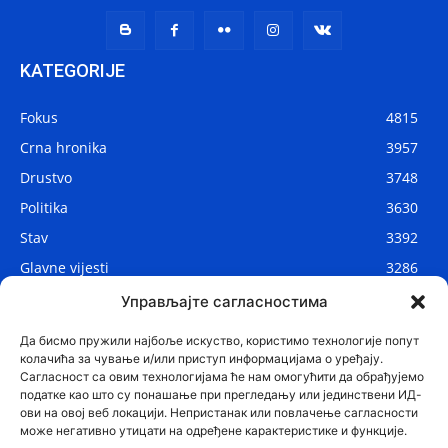
KATEGORIJE
Fokus
4815
Crna hronika
3957
Drustvo
3748
Politika
3630
Stav
3392
Glavne vijesti
3286
Lokalne vijesti
2908
Управљајте сагласностима
Svijet
1075
Да бисмо пружили најбоље искуство, користимо технологије попут
колачића за чување и/или приступ информацијама о уређају.
Сагласност са овим технологијама ће нам омогућити да обрађујемо
податке као што су понашање при прегледању или јединствени ИД-
ови на овој веб локацији. Непристанак или повлачење сагласности
може негативно утицати на одређене карактеристике и функције.