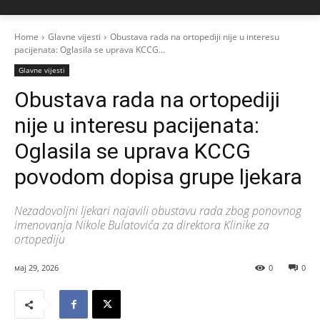
Home
Glavne vijesti
Obustava rada na ortopediji nije u interesu
pacijenata: Oglasila se uprava KCCG...
Glavne vijesti
Obustava rada na ortopediji
nije u interesu pacijenata:
Oglasila se uprava KCCG
povodom dopisa grupe ljekara
Nezadovoljni ljekari najavili obustavu rada zbog ponovnog
imenovanja Nikole Bulatovića za direktora Klinike za
ortopediju
мај 29, 2026
0
0