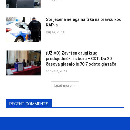
Spriječena nelegalna trka na pravcu kod
KAP-a
мај 14, 2023
(UŽIVO) Završen drugi krug
predsjedničkih izbora – CDT: Do 20
časova glasalo je 70,7 odsto glasača
април 2, 2023
Load more
RECENT COMMENTS