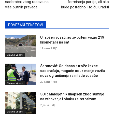
saobraćaj zbog radova na
formiranju partije, ali ako
više putnih pravaca
bude potrebno i to ću uraditi
POVEZANI TEKSTOVI
Uhapšen vozač, auto-putem vozio 219
kilometara na sat
19 сати PRIJE
Glavne vijesti
Šaranović: Od danas strože kazne u
saobraćaju, moguće oduzimanje vozila i
nova ograničenja za mlade vozače
20 сати PRIJE
Glavne vijesti
SDT: Maloljetnik uhapšen zbog sumnje
na vrbovanje i obuku za terorizam
2 дана PRIJE
Glavne vijesti