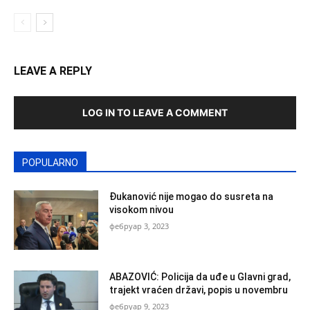
LEAVE A REPLY
LOG IN TO LEAVE A COMMENT
POPULARNO
Đukanović nije mogao do susreta na
visokom nivou
фебруар 3, 2023
ABAZOVIĆ: Policija da uđe u Glavni grad,
trajekt vraćen državi, popis u novembru
фебруар 9, 2023