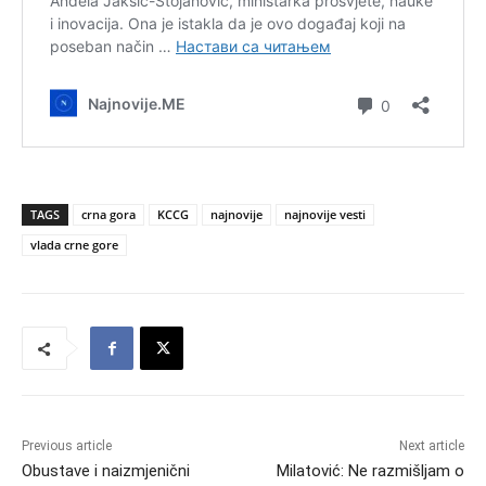
TAGS
crna gora
KCCG
najnovije
najnovije vesti
vlada crne gore
Previous article
Next article
Obustave i naizmjenični
Milatović: Ne razmišljam o