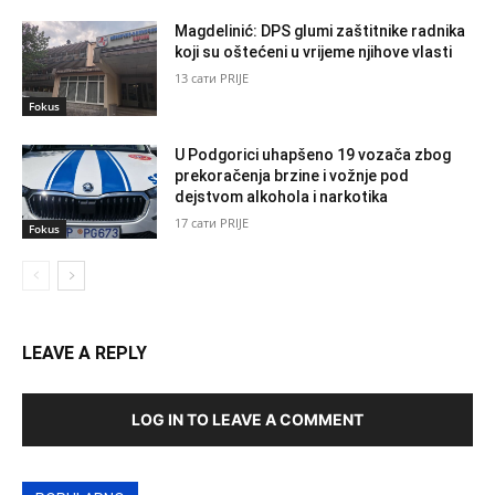
Magdelinić: DPS glumi zaštitnike radnika
koji su oštećeni u vrijeme njihove vlasti
13 сати PRIJE
Fokus
U Podgorici uhapšeno 19 vozača zbog
prekoračenja brzine i vožnje pod
dejstvom alkohola i narkotika
17 сати PRIJE
Fokus
LEAVE A REPLY
LOG IN TO LEAVE A COMMENT