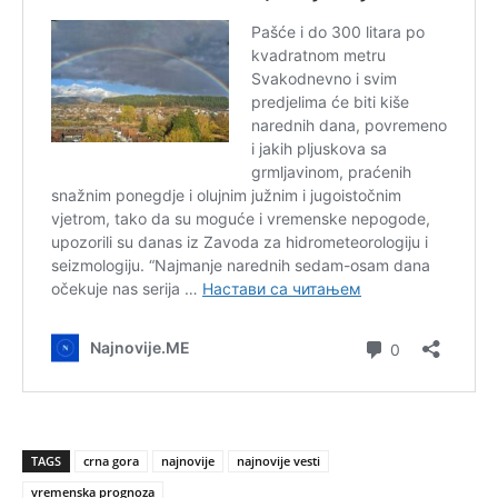
TAGS
crna gora
najnovije
najnovije vesti
vremenska prognoza