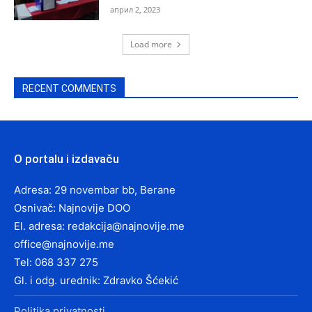
април 2, 2023
Load more
RECENT COMMENTS
O portalu i izdavaču
Adresa: 29 novembar bb, Berane
Osnivač: Najnovije DOO
El. adresa:
redakcija@najnovije.me
office@najnovije.me
Tel: 068 337 275
Gl. i odg. urednik: Zdravko Šćekić
Politika privatnosti