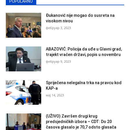
POPULARNO
Đukanović nije mogao do susreta na
visokom nivou
фебруар 3, 2023
ABAZOVIĆ: Policija da uđe u Glavni grad,
trajekt vraćen državi, popis u novembru
фебруар 9, 2023
Spriječena nelegalna trka na pravcu kod
KAP-a
мај 14, 2023
(UŽIVO) Završen drugi krug
predsjedničkih izbora – CDT: Do 20
časova glasalo je 70,7 odsto glasača