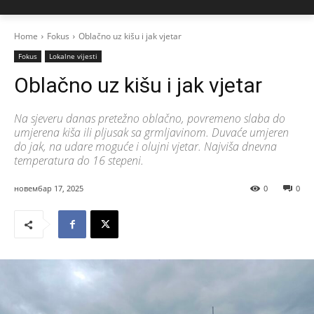
Home
Fokus
Oblačno uz kišu i jak vjetar
Fokus
Lokalne vijesti
Oblačno uz kišu i jak vjetar
Na sjeveru danas pretežno oblačno, povremeno slaba do
umjerena kiša ili pljusak sa grmljavinom. Duvaće umjeren
do jak, na udare moguće i olujni vjetar. Najviša dnevna
temperatura do 16 stepeni.
новембар 17, 2025
0
0