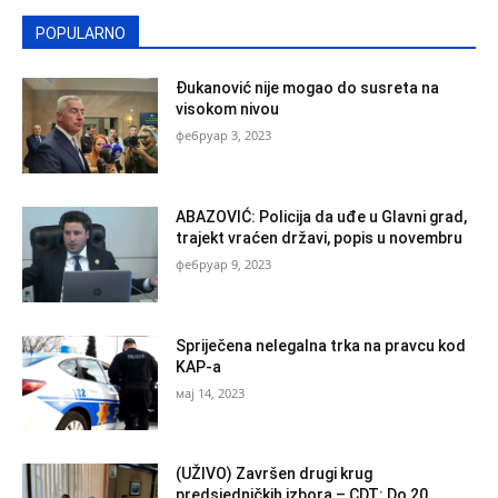
POPULARNO
Đukanović nije mogao do susreta na
visokom nivou
фебруар 3, 2023
ABAZOVIĆ: Policija da uđe u Glavni grad,
trajekt vraćen državi, popis u novembru
фебруар 9, 2023
Spriječena nelegalna trka na pravcu kod
KAP-a
мај 14, 2023
(UŽIVO) Završen drugi krug
predsjedničkih izbora – CDT: Do 20