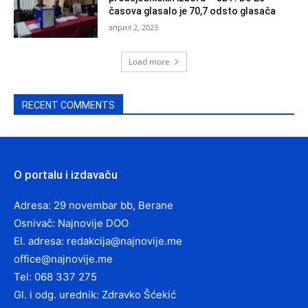
časova glasalo je 70,7 odsto glasača
април 2, 2023
Load more
RECENT COMMENTS
O portalu i izdavaču
Adresa: 29 novembar bb, Berane
Osnivač: Najnovije DOO
El. adresa:
redakcija@najnovije.me
office@najnovije.me
Tel: 068 337 275
Gl. i odg. urednik: Zdravko Šćekić