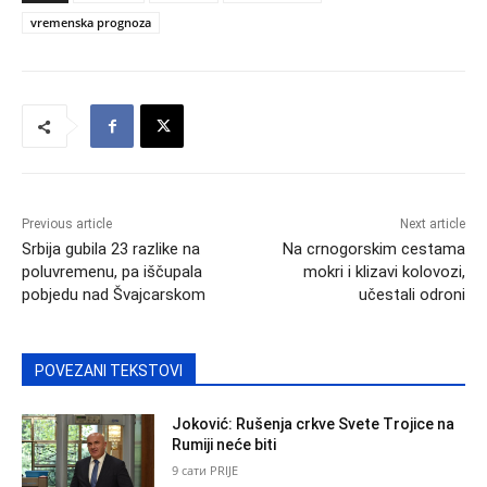
vremenska prognoza
Previous article
Next article
Srbija gubila 23 razlike na
Na crnogorskim cestama
poluvremenu, pa iščupala
mokri i klizavi kolovozi,
pobjedu nad Švajcarskom
učestali odroni
POVEZANI TEKSTOVI
Joković: Rušenja crkve Svete Trojice na
Rumiji neće biti
9 сати PRIJE