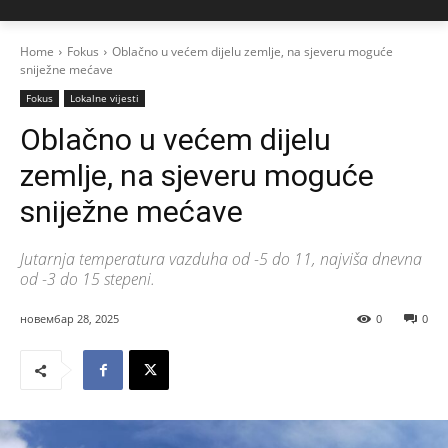
Home
Fokus
Oblačno u većem dijelu zemlje, na sjeveru moguće
sniježne mećave
Fokus
Lokalne vijesti
Oblačno u većem dijelu
zemlje, na sjeveru moguće
sniježne mećave
Jutarnja temperatura vazduha od -5 do 11, najviša dnevna
od -3 do 15 stepeni.
новембар 28, 2025
0
0