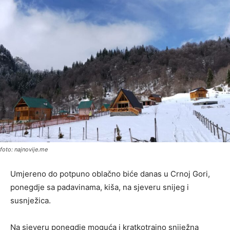
foto: najnovije.me
Umjereno do potpuno oblačno biće danas u Crnoj Gori,
ponegdje sa padavinama, kiša, na sjeveru snijeg i
susnježica.
Na sjeveru ponegdje moguća i kratkotrajno sniježna