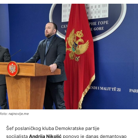
foto: najnovije.me
Šef poslaničkog kluba Demokratske partije
socijalista
Andrija Nikolić
ponovo je danas demantovao