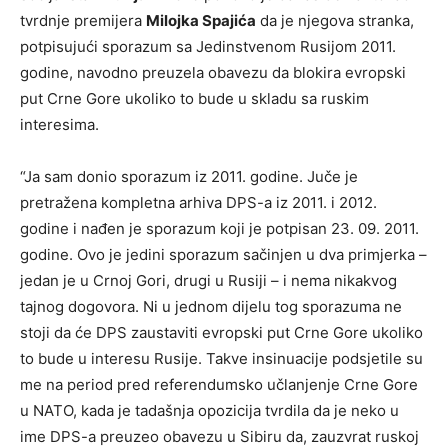
tvrdnje premijera
Milojka Spajića
da je njegova stranka,
potpisujući sporazum sa Jedinstvenom Rusijom 2011.
godine, navodno preuzela obavezu da blokira evropski
put Crne Gore ukoliko to bude u skladu sa ruskim
interesima.
“Ja sam donio sporazum iz 2011. godine. Juče je
pretražena kompletna arhiva DPS-a iz 2011. i 2012.
godine i nađen je sporazum koji je potpisan 23. 09. 2011.
godine. Ovo je jedini sporazum sačinjen u dva primjerka –
jedan je u Crnoj Gori, drugi u Rusiji – i nema nikakvog
tajnog dogovora. Ni u jednom dijelu tog sporazuma ne
stoji da će DPS zaustaviti evropski put Crne Gore ukoliko
to bude u interesu Rusije. Takve insinuacije podsjetile su
me na period pred referendumsko učlanjenje Crne Gore
u NATO, kada je tadašnja opozicija tvrdila da je neko u
ime DPS-a preuzeo obavezu u Sibiru da, zauzvrat ruskoj