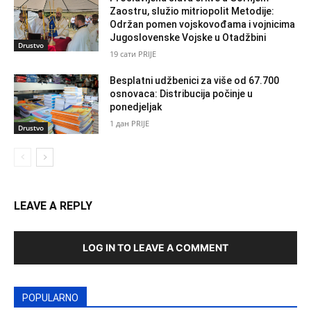
Zaostru, služio mitriopolit Metodije:
Održan pomen vojskovođama i vojnicima
Jugoslovenske Vojske u Otadžbini
Drustvo
19 сати PRIJE
Besplatni udžbenici za više od 67.700
osnovaca: Distribucija počinje u
ponedjeljak
1 дан PRIJE
Drustvo
LEAVE A REPLY
LOG IN TO LEAVE A COMMENT
POPULARNO