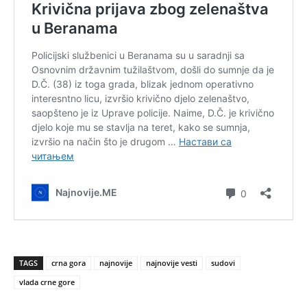
TAGS
crna gora
najnovije
najnovije vesti
sudovi
vlada crne gore