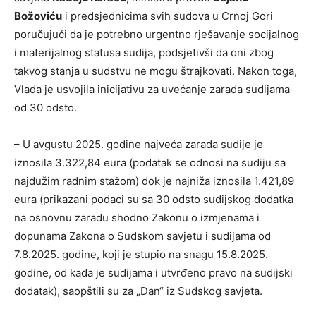
Božoviću
i predsjednicima svih sudova u Crnoj Gori
poručujući da je potrebno urgentno rješavanje socijalnog
i materijalnog statusa sudija, podsjetivši da oni zbog
takvog stanja u sudstvu ne mogu štrajkovati. Nakon toga,
Vlada je usvojila inicijativu za uvećanje zarada sudijama
od 30 odsto.
– U avgustu 2025. godine najveća zarada sudije je
iznosila 3.322,84 eura (podatak se odnosi na sudiju sa
najdužim radnim stažom) dok je najniža iznosila 1.421,89
eura (prikazani podaci su sa 30 odsto sudijskog dodatka
na osnovnu zaradu shodno Zakonu o izmjenama i
dopunama Zakona o Sudskom savjetu i sudijama od
7.8.2025. godine, koji je stupio na snagu 15.8.2025.
godine, od kada je sudijama i utvrđeno pravo na sudijski
dodatak), saopštili su za „Dan“ iz Sudskog savjeta.