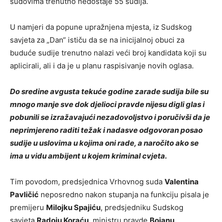
sudovima trenutno nedostaje 55 sudija.
U namjeri da popune upražnjena mjesta, iz Sudskog
savjeta za „Dan“ ističu da se na inicijalnoj obuci za
buduće sudije trenutno nalazi veći broj kandidata koji su
aplicirali, ali i da je u planu raspisivanje novih oglasa.
Do sredine avgusta tekuće godine zarade sudija bile su
mnogo manje sve dok djelioci pravde nijesu digli glas i
pobunili se izražavajući nezadovoljstvo i poručivši da je
neprimjereno raditi težak i nadasve odgovoran posao
sudije u uslovima u kojima oni rade, a naročito ako se
ima u vidu ambijent u kojem kriminal cvjeta.
Tim povodom, predsjednica Vrhovnog suda
Valentina
Pavličić
neposredno nakon stupanja na funkciju pisala je
premijeru
Milojku Spajiću
, predsjedniku Sudskog
savjeta
Radoju Koraću
, ministru pravde
Bojanu