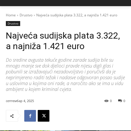
Home
Drustvo
Najveća sudijska plata 3.322, a najniža 1.421 euro
Drustvo
Najveća sudijska plata 3.322,
a najniža 1.421 euro
Do sredine avgusta tekuće godine zarade sudija bile su
mnogo manje sve dok djelioci pravde nijesu digli glas i
pobunili se izražavajući nezadovoljstvo i poručivši da je
neprimjereno raditi težak i nadasve odgovoran posao sudije
u uslovima u kojima oni rade, a naročito ako se ima u vidu
ambijent u kojem kriminal cvjeta.
септембар 4, 2025
0
0