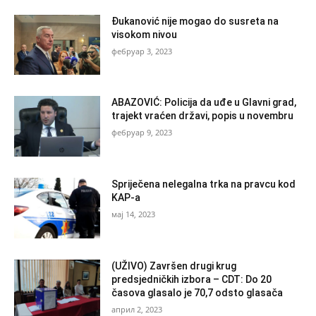
Đukanović nije mogao do susreta na
visokom nivou
фебруар 3, 2023
ABAZOVIĆ: Policija da uđe u Glavni grad,
trajekt vraćen državi, popis u novembru
фебруар 9, 2023
Spriječena nelegalna trka na pravcu kod
KAP-a
мај 14, 2023
(UŽIVO) Završen drugi krug
predsjedničkih izbora – CDT: Do 20
časova glasalo je 70,7 odsto glasača
април 2, 2023