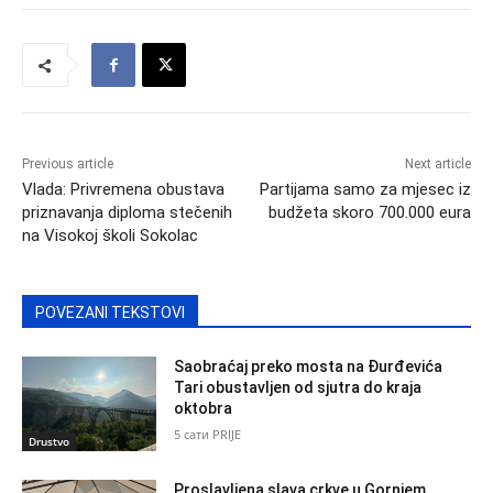
Previous article
Next article
Vlada: Privremena obustava
Partijama samo za mjesec iz
priznavanja diploma stečenih
budžeta skoro 700.000 eura
na Visokoj školi Sokolac
POVEZANI TEKSTOVI
Saobraćaj preko mosta na Đurđevića
Tari obustavljen od sjutra do kraja
oktobra
5 сати PRIJE
Drustvo
Proslavljena slava crkve u Gornjem