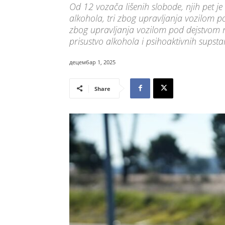
Od 12 vozača lišenih slobode, njih pet 
alkohola, tri zbog upravljanja vozilom po
zbog upravljanja vozilom pod dejstvom na
prisustvo alkohola i psihoaktivnih supstanc
децембар 1, 2025
Share