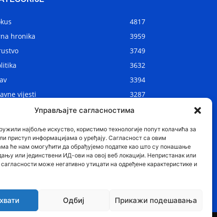
okus
4817
rna hronika
3959
rustvo
3749
litika
3632
av
3394
avne vijesti
3287
kalne vijesti
2910
Управљајте сагласностима
ijet
1075
ружили најбоље искуство, користимо технологије попут колачића за
ли приступ информацијама о уређају. Сагласност са овим
ама ће нам омогућити да обрађујемо податке као што су понашање
дању или јединствени ИД-ови на овој веб локацији. Непристанак или
сагласности може негативно утицати на одређене карактеристике и
хвати
Одбиј
Прикажи подешавања