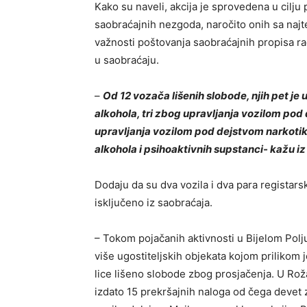
Kako su naveli, akcija je sprovedena u cilj
saobraćajnih nezgoda, naročito onih sa najte
važnosti poštovanja saobraćajnih propisa ra
u saobraćaju.
–
Od 12 vozača lišenih slobode, njih pet j
alkohola, tri zbog upravljanja vozilom pod 
upravljanja vozilom pod dejstvom narkotika
alkohola i psihoaktivnih supstanci- kažu iz 
Dodaju da su dva vozila i dva para registars
isključeno iz saobraćaja.
– Tokom pojačanih aktivnosti u Bijelom Polju
više ugostiteljskih objekata kojom prilikom j
lice lišeno slobode zbog prosjačenja. U Rož
izdato 15 prekršajnih naloga od čega devet 