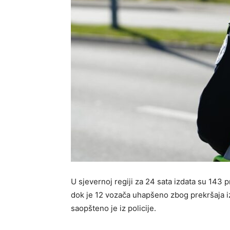
U sjevernoj regiji za 24 sata izdata su 143 p
dok je 12 vozača uhapšeno zbog prekršaja i
saopšteno je iz policije.