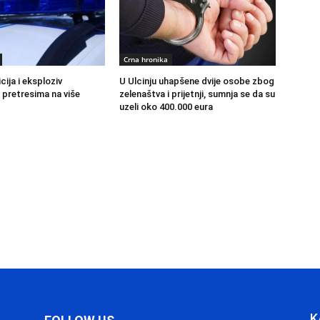
Crna hronika
cija i eksploziv
U Ulcinju uhapšene dvije osobe zbog
 pretresima na više
zelenaštva i prijetnji, sumnja se da su
uzeli oko 400.000 eura
K