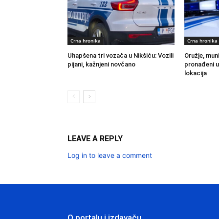
Crna hronika
Crna hronika
Uhapšena tri vozača u Nikšiću: Vozili
Oružje, muni
pijani, kažnjeni novčano
pronađeni u
lokacija
LEAVE A REPLY
Log in to leave a comment
O portalu i izdavaču