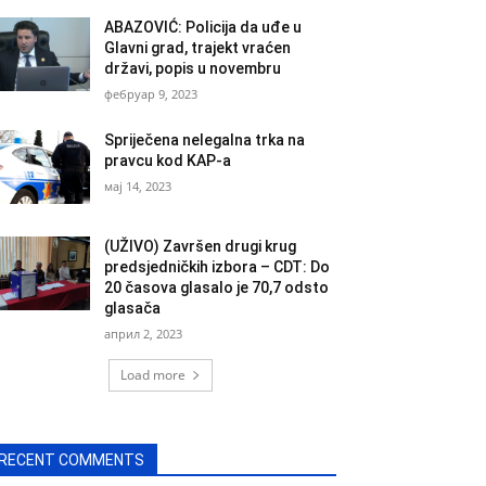
ABAZOVIĆ: Policija da uđe u
Glavni grad, trajekt vraćen
državi, popis u novembru
фебруар 9, 2023
Spriječena nelegalna trka na
pravcu kod KAP-a
мај 14, 2023
(UŽIVO) Završen drugi krug
predsjedničkih izbora – CDT: Do
20 časova glasalo je 70,7 odsto
glasača
април 2, 2023
Load more
RECENT COMMENTS