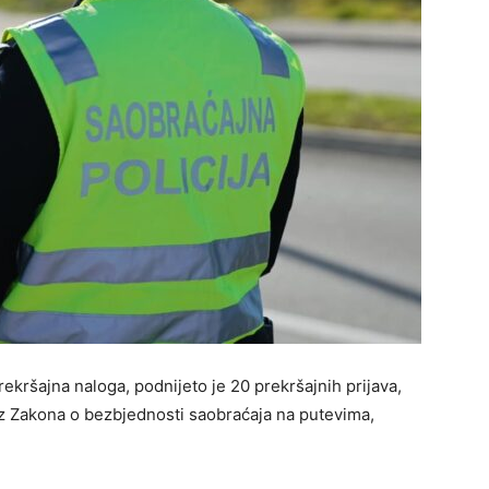
rekršajna naloga, podnijeto je 20 prekršajnih prijava,
z Zakona o bezbjednosti saobraćaja na putevima,