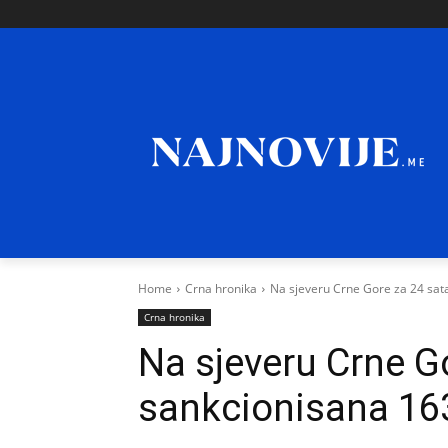
Home
Crna hronika
Na sjeveru Crne Gore za 24 sat
Crna hronika
Na sjeveru Crne G
sankcionisana 16