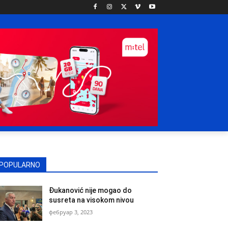
POPULARNO
Đukanović nije mogao do
susreta na visokom nivou
фебруар 3, 2023