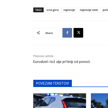
TAGS
crna gora
najnovije
najnovije vesti
poli
Share
Previous article
Eurodizel i lož ulje jeftiniji od ponoći
POVEZANI TEKSTOVI