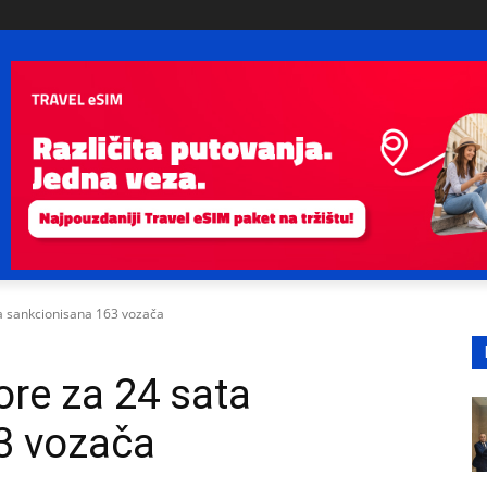
a sankcionisana 163 vozača
ore za 24 sata
3 vozača