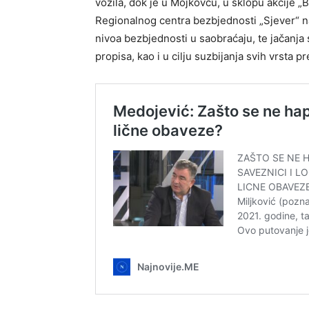
vozila, dok je u Mojkovcu, u sklopu akcije „B
Regionalnog centra bezbjednosti „Sjever“ nas
nivoa bezbjednosti u saobraćaju, te jačanja
propisa, kao i u cilju suzbijanja svih vrsta p