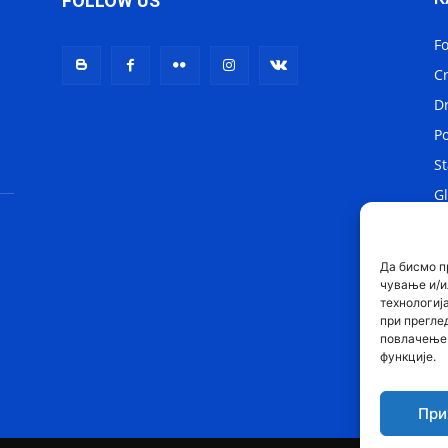
FOLLOW US
F
C
D
Po
St
Gl
Lo
Sv
Да бисмо п
чување и/и
технологиј
при прегле
повлачење 
функције.
При