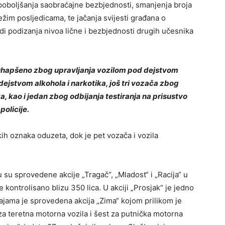
u poboljšanja saobraćajne bezbjednosti, smanjenja broja
žim posljedicama, te jačanja svijesti građana o
di podizanja nivoa lične i bezbjednosti drugih učesnika
e uhapšeno zbog upravljanja vozilom pod dejstvom
dejstvom alkohola i narkotika, još tri vozača zbog
, kao i jedan zbog odbijanja testiranja na prisustvo
policije.
kih oznaka oduzeta, dok je pet vozača i vozila
 su sprovedene akcije „Tragač“, „Mladost“ i „Racija“ u
e kontrolisano blizu 350 lica. U akciji „Prosjak“ je jedno
ajama je sprovedena akcija „Zima“ kojom prilikom je
za teretna motorna vozila i šest za putnička motorna