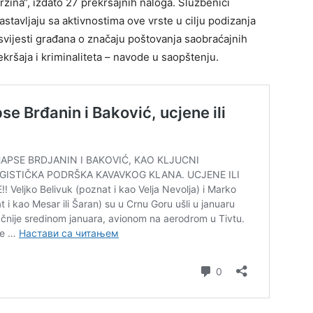
rzina“, izdato 27 prekršajnih naloga. Službenici
tavljaju sa aktivnostima ove vrste u cilju podizanja
 svijesti građana o značaju poštovanja saobraćajnih
rekršaja i kriminaliteta – navode u saopštenju.