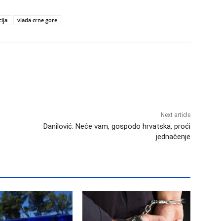
cija
vlada crne gore
Next article
Danilović: Neće vam, gospodo hrvatska, proći
jednačenje