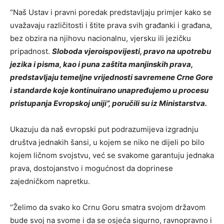
“Naš Ustav i pravni poredak predstavljaju primjer kako se
uvažavaju različitosti i štite prava svih građanki i građana,
bez obzira na njihovu nacionalnu, vjersku ili jezičku
pripadnost.
Sloboda vjeroispovijesti, pravo na upotrebu
jezika i pisma, kao i puna zaštita manjinskih prava,
predstavljaju temeljne vrijednosti savremene Crne Gore
i standarde koje kontinuirano unapređujemo u procesu
pristupanja Evropskoj uniji”, poručili su iz Ministarstva.
Ukazuju da naš evropski put podrazumijeva izgradnju
društva jednakih šansi, u kojem se niko ne dijeli po bilo
kojem ličnom svojstvu, već se svakome garantuju jednaka
prava, dostojanstvo i mogućnost da doprinese
zajedničkom napretku.
“Želimo da svako ko Crnu Goru smatra svojom državom
bude svoj na svome i da se osjeća sigurno, ravnopravno i