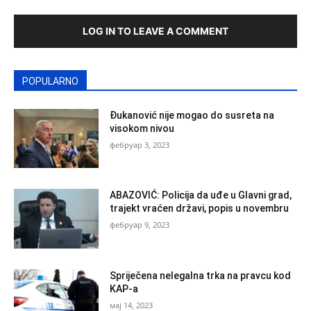
LOG IN TO LEAVE A COMMENT
POPULARNO
Đukanović nije mogao do susreta na
visokom nivou
фебруар 3, 2023
ABAZOVIĆ: Policija da uđe u Glavni grad,
trajekt vraćen državi, popis u novembru
фебруар 9, 2023
Spriječena nelegalna trka na pravcu kod
KAP-a
мај 14, 2023