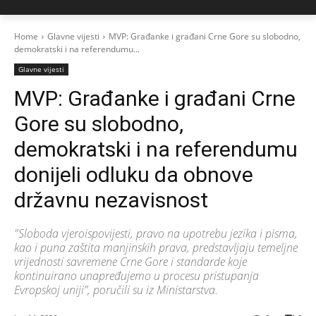
Home
Glavne vijesti
MVP: Građanke i građani Crne Gore su slobodno,
demokratski i na referendumu...
Glavne vijesti
MVP: Građanke i građani Crne
Gore su slobodno,
demokratski i na referendumu
donijeli odluku da obnove
državnu nezavisnost
"Sloboda vjeroispovijesti, pravo na upotrebu jezika i pisma,
kao i puna zaštita manjinskih prava, predstavljaju temeljne
vrijednosti savremene Crne Gore i standarde koje
kontinuirano unapređujemo u procesu pristupanja
Evropskoj uniji”, poručili su iz Ministarstva.