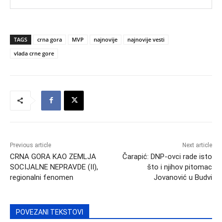
TAGS
crna gora
MVP
najnovije
najnovije vesti
vlada crne gore
Previous article
Next article
CRNA GORA KAO ZEMLJA
Čarapić: DNP-ovci rade isto
SOCIJALNE NEPRAVDE (II),
što i njihov pitomac
regionalni fenomen
Jovanović u Budvi
POVEZANI TEKSTOVI