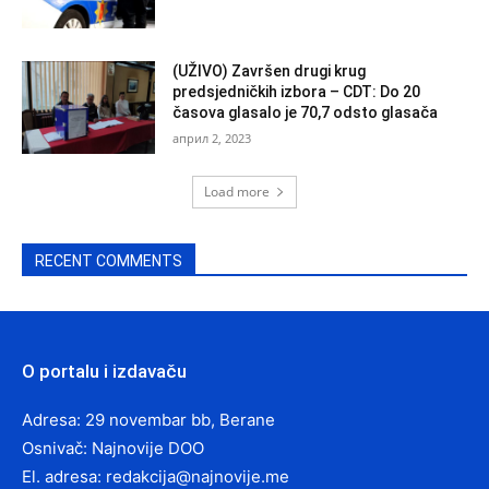
(UŽIVO) Završen drugi krug
predsjedničkih izbora – CDT: Do 20
časova glasalo je 70,7 odsto glasača
април 2, 2023
Load more
RECENT COMMENTS
O portalu i izdavaču
Adresa: 29 novembar bb, Berane
Osnivač: Najnovije DOO
El. adresa:
redakcija@najnovije.me