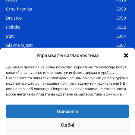
Crna hronika
3959
Drustvo
3750
Politika
3632
Stav
3394
Glavne vijesti
3287
Lokalne vijesti
2911
Управљајте сагласностима
Svijet
1075
Да бисмо пружили најбоље искуство, користимо технологије попут
колачића за чување и/или приступ информацијама о уређају.
Сагласност са овим технологијама ће нам омогућити да обрађујемо
податке као што су понашање при прегледању или јединствени ИД-
ови на овој веб локацији. Непристанак или повлачење сагласности
може негативно утицати на одређене карактеристике и функције.
Прихвати
Одбиј