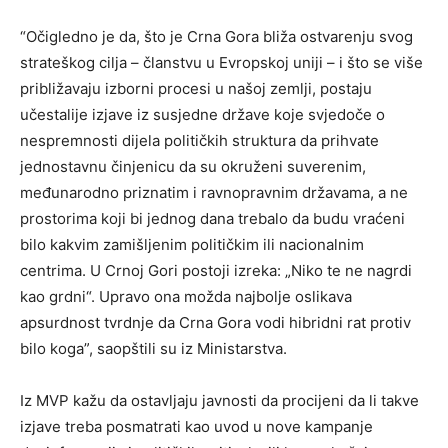
“Očigledno je da, što je Crna Gora bliža ostvarenju svog
strateškog cilja – članstvu u Evropskoj uniji – i što se više
približavaju izborni procesi u našoj zemlji, postaju
učestalije izjave iz susjedne države koje svjedoče o
nespremnosti dijela političkih struktura da prihvate
jednostavnu činjenicu da su okruženi suverenim,
međunarodno priznatim i ravnopravnim državama, a ne
prostorima koji bi jednog dana trebalo da budu vraćeni
bilo kakvim zamišljenim političkim ili nacionalnim
centrima. U Crnoj Gori postoji izreka: „Niko te ne nagrdi
kao grdni“. Upravo ona možda najbolje oslikava
apsurdnost tvrdnje da Crna Gora vodi hibridni rat protiv
bilo koga”, saopštili su iz Ministarstva.
Iz MVP kažu da ostavljaju javnosti da procijeni da li takve
izjave treba posmatrati kao uvod u nove kampanje