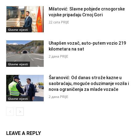
Milatović: Slavne pobjede crnogorske
vojske pripadaju Crnoj Gori
22 сата PRIJE
Glavne vijesti
Uhapšen vozač, auto-putem vozio 219
kilometara na sat
2 дана PRIJE
Glavne vijesti
Šaranović: Od danas strože kazne u
saobraćaju, moguće oduzimanje vozila i
nova ograničenja za mlade vozače
2 дана PRIJE
Glavne vijesti
LEAVE A REPLY