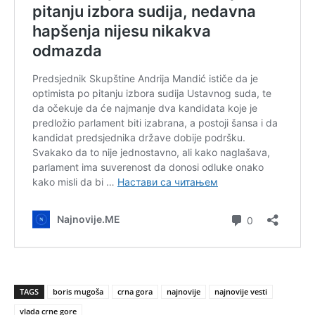
TAGS
boris mugoša
crna gora
najnovije
najnovije vesti
vlada crne gore