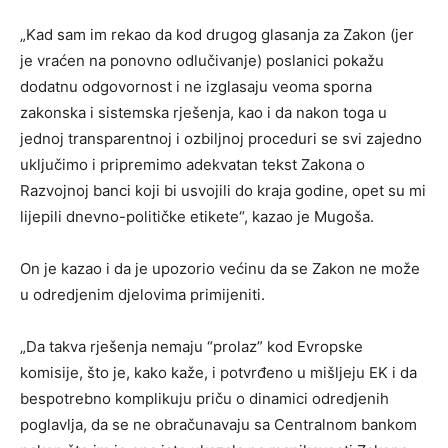
„Kad sam im rekao da kod drugog glasanja za Zakon (jer
je vraćen na ponovno odlučivanje) poslanici pokažu
dodatnu odgovornost i ne izglasaju veoma sporna
zakonska i sistemska rješenja, kao i da nakon toga u
jednoj transparentnoj i ozbiljnoj proceduri se svi zajedno
uključimo i pripremimo adekvatan tekst Zakona o
Razvojnoj banci koji bi usvojili do kraja godine, opet su mi
lijepili dnevno-političke etikete“, kazao je Mugoša.
On je kazao i da je upozorio većinu da se Zakon ne može
u odredjenim djelovima primijeniti.
„Da takva rješenja nemaju “prolaz” kod Evropske
komisije, što je, kako kaže, i potvrđeno u mišljeju EK i da
bespotrebno komplikuju priču o dinamici odredjenih
poglavlja, da se ne obračunavaju sa Centralnom bankom