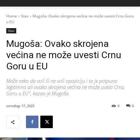
Home
Stav
Mugoša: Ovako skrojena većina ne može uvesti Crnu Goru
u EU
Stav
Mugoša: Ovako skrojena
većina ne može uvesti Crnu
Goru u EU
Može neko da voli ili ne voli opoziciju i to je potpuno
legitimno ali ovako skrojena većina ne može uvesti Crnu
Goru u EU", kazao je Mugoša.
октобар 17, 2025
0
0