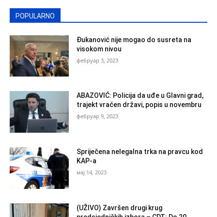
POPULARNO
Đukanović nije mogao do susreta na
visokom nivou
фебруар 3, 2023
ABAZOVIĆ: Policija da uđe u Glavni grad,
trajekt vraćen državi, popis u novembru
фебруар 9, 2023
Spriječena nelegalna trka na pravcu kod
KAP-a
мај 14, 2023
(UŽIVO) Završen drugi krug
predsjedničkih izbora – CDT: Do 20