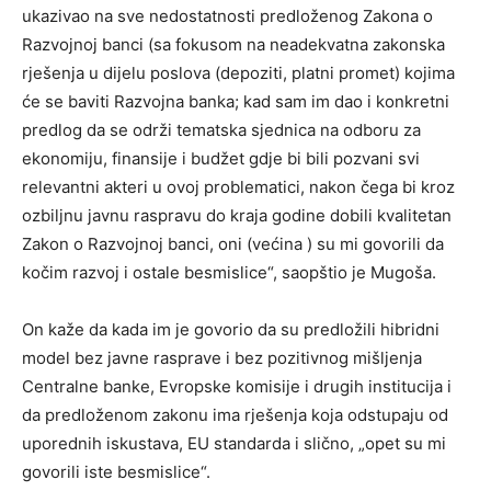
ukazivao na sve nedostatnosti predloženog Zakona o
Razvojnoj banci (sa fokusom na neadekvatna zakonska
rješenja u dijelu poslova (depoziti, platni promet) kojima
će se baviti Razvojna banka; kad sam im dao i konkretni
predlog da se održi tematska sjednica na odboru za
ekonomiju, finansije i budžet gdje bi bili pozvani svi
relevantni akteri u ovoj problematici, nakon čega bi kroz
ozbiljnu javnu raspravu do kraja godine dobili kvalitetan
Zakon o Razvojnoj banci, oni (većina ) su mi govorili da
kočim razvoj i ostale besmislice“, saopštio je Mugoša.
On kaže da kada im je govorio da su predložili hibridni
model bez javne rasprave i bez pozitivnog mišljenja
Centralne banke, Evropske komisije i drugih institucija i
da predloženom zakonu ima rješenja koja odstupaju od
uporednih iskustava, EU standarda i slično, „opet su mi
govorili iste besmislice“.