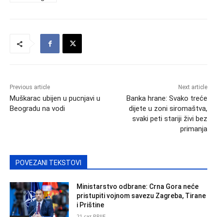
Previous article
Next article
Muškarac ubijen u pucnjavi u
Banka hrane: Svako treće
Beogradu na vodi
dijete u zoni siromaštva,
svaki peti stariji živi bez
primanja
POVEZANI TEKSTOVI
Ministarstvo odbrane: Crna Gora neće
pristupiti vojnom savezu Zagreba, Tirane
i Prištine
21 сат PRIJE