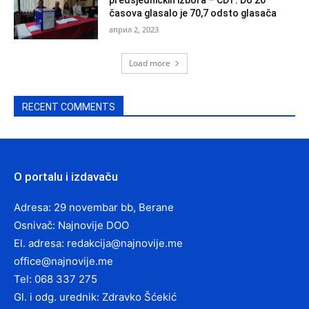
časova glasalo je 70,7 odsto glasača
април 2, 2023
Load more
RECENT COMMENTS
O portalu i izdavaču
Adresa: 29 novembar bb, Berane
Osnivač: Najnovije DOO
El. adresa:
redakcija@najnovije.me
office@najnovije.me
Tel: 068 337 275
Gl. i odg. urednik: Zdravko Šćekić