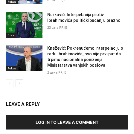
Fokus
Nurković: Interpelacija protiv
Ibrahimovića politički pucanj u prazno
23 сата PRIJE
Stav
Knežević: Pokrenućemo interpelaciju o
radu Ibrahimovića, ovo nije prvi put da
trpimo nacionalna poniženja
Ministarstva vanjskih poslova
Fokus
2 дана PRIJE
LEAVE A REPLY
LOG IN TO LEAVE A COMMENT