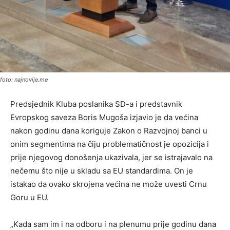
foto: najnovije.me
Predsjednik Kluba poslanika SD-a i predstavnik
Evropskog saveza Boris Mugoša izjavio je da većina
nakon godinu dana koriguje Zakon o Razvojnoj banci u
onim segmentima na čiju problematičnost je opozicija i
prije njegovog donošenja ukazivala, jer se istrajavalo na
nečemu što nije u skladu sa EU standardima. On je
istakao da ovako skrojena većina ne može uvesti Crnu
Goru u EU.
„Kada sam im i na odboru i na plenumu prije godinu dana