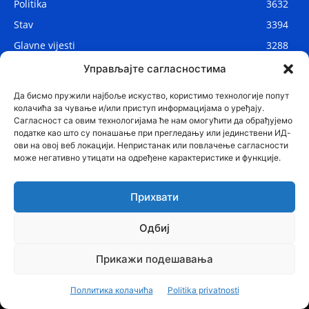
Politika
3632
Stav
3394
Glavne vijesti
3288
Lokalne vijesti
2912
Управљајте сагласностима
Svijet
1075
Да бисмо пружили најбоље искуство, користимо технологије попут
колачића за чување и/или приступ информацијама о уређају.
Сагласност са овим технологијама ће нам омогућити да обрађујемо
податке као што су понашање при прегледању или јединствени ИД-
ови на овој веб локацији. Непристанак или повлачење сагласности
може негативно утицати на одређене карактеристике и функције.
Прихвати
Одбиј
© Najnovije.me
Прикажи подешавања
Glavne vijesti
Politika
Drustvo
Region
Stav
Sport
Svijet
Поллитика колачића
Politika privatnosti
Zanimljivosti
Tehnologija
Lifestyle
Kontakt