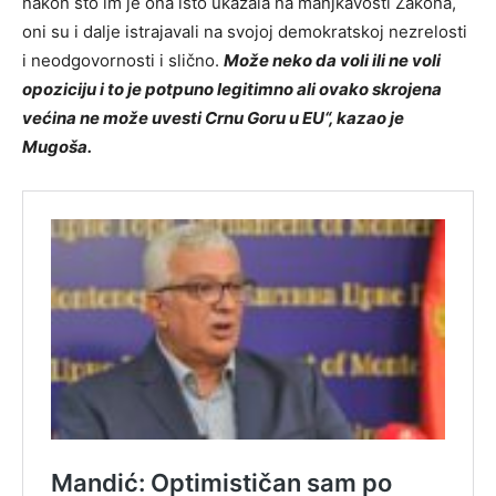
nakon što im je ona isto ukazala na manjkavosti Zakona,
oni su i dalje istrajavali na svojoj demokratskoj nezrelosti
i neodgovornosti i slično.
Može neko da voli ili ne voli
opoziciju i to je potpuno legitimno ali ovako skrojena
većina ne može uvesti Crnu Goru u EU“, kazao je
Mugoša.