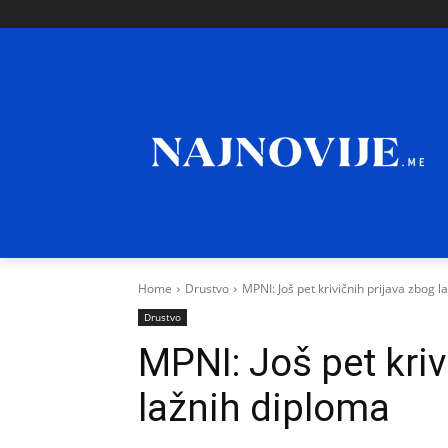
Home
Drustvo
MPNI: Još pet krivičnih prijava zbog 
Drustvo
MPNI: Još pet kriv
lažnih diploma