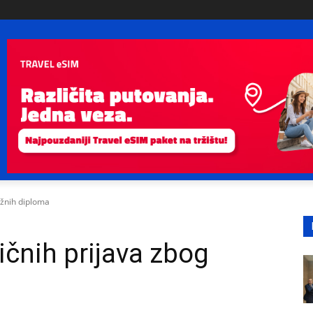
lažnih diploma
ičnih prijava zbog