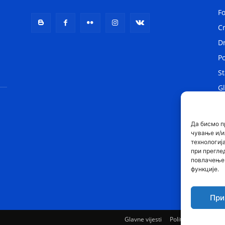
F
C
D
Po
St
Gl
Lo
Sv
Да бисмо п
чување и/и
технологиј
при прегле
повлачење 
функције.
При
Glavne vijesti
Politika
Drustvo