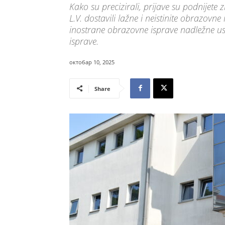
Kako su precizirali, prijave su podnijete
L.V. dostavili lažne i neistinite obrazovn
inostrane obrazovne isprave nadležne ust
isprave.
октобар 10, 2025
Share