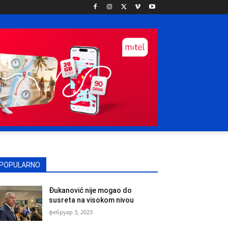
POPULARNO
Đukanović nije mogao do
susreta na visokom nivou
фебруар 3, 2023