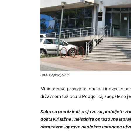
Foto: Najnovije/J.P.
Ministarstvo prosvjete, nauke i inovacija po
državnom tužiocu u Podgorici, saopšteno je 
Kako su precizirali, prijave su podnijete zb
dostavili lažne i neistinite obrazovne ispr
obrazovne isprave nadležne ustanove utvrd