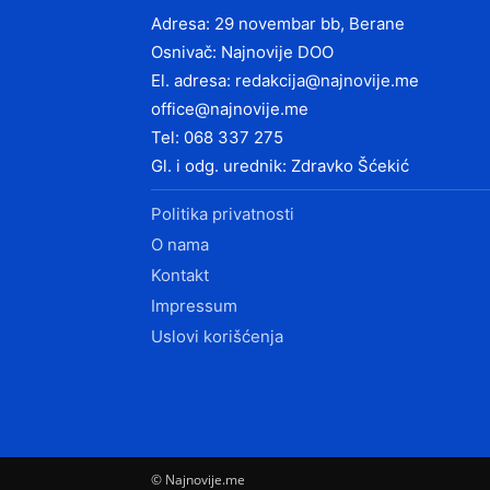
Adresa: 29 novembar bb, Berane
Osnivač: Najnovije DOO
El. adresa:
redakcija@najnovije.me
office@najnovije.me
Tel: 068 337 275
Gl. i odg. urednik: Zdravko Šćekić
Politika privatnosti
O nama
Kontakt
Impressum
Uslovi korišćenja
© Najnovije.me