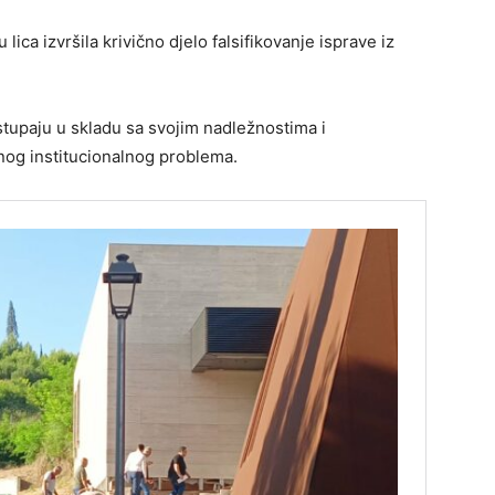
ca izvršila krivično d‌jelo falsifikovanje isprave iz
tupaju u skladu sa svojim nadležnostima i
jnog institucionalnog problema.