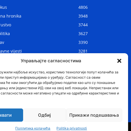
okus
4806
rna hronika
3948
rustvo
3744
litika
3627
av
3390
avne vijesti
3281
kalne vijesti
2904
Управљајте сагласностима
ijet
1075
ружили најбоље искуство, користимо технологије попут колачића за
ли приступ информацијама о уређају. Сагласност са овим
ама ће нам омогућити да обрађујемо податке као што су понашање
дању или јединствени ИД-ови на овој веб локацији. Непристанак или
сагласности може негативно утицати на одређене карактеристике и
хвати
Одбиј
Прикажи подешавања
Region
Stav
Sport
Svijet
Zanimljivosti
Поллитика колачића
Politika privatnosti