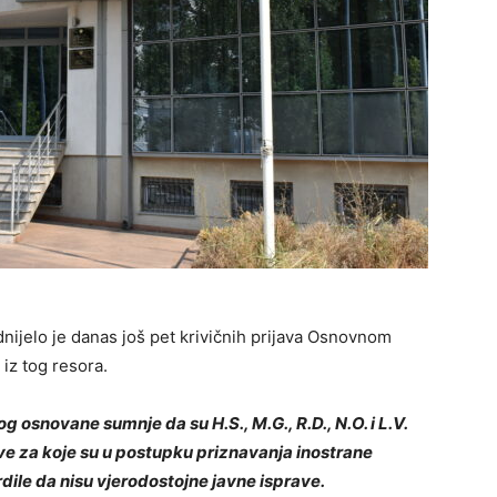
dnijelo je danas još pet krivičnih prijava Osnovnom
iz tog resora.
og osnovane sumnje da su H.S., M.G., R.D., N.O. i L.V.
ave za koje su u postupku priznavanja inostrane
ile da nisu vjerodostojne javne isprave.