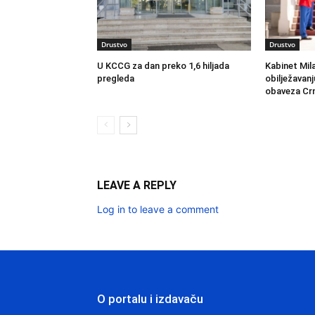
Drustvo
Drustvo
U KCCG za dan preko 1,6 hiljada
Kabinet Mil
pregleda
obilježavanj
obaveza Cr
LEAVE A REPLY
Log in to leave a comment
O portalu i izdavaču