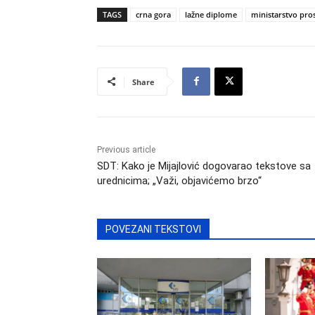
TAGS
crna gora
lažne diplome
ministarstvo pro
Share
Previous article
SDT: Kako je Mijajlović dogovarao tekstove sa
urednicima; „Važi, objavićemo brzo“
POVEZANI TEKSTOVI