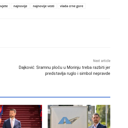
svjete
najnovije
najnovije vesti
vlada crne gore
Next article
Dajković: Sramnu ploču u Morinju treba razbiti jer
predstavlja ruglo i simbol nepravde