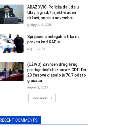
ABAZOVIĆ: Policija da uđe u
Glavni grad, trajekt vraćen
državi, popis u novembru
фебруар 9, 2023
Spriječena nelegalna trka na
pravcu kod KAP-a
мај 14, 2023
(UŽIVO) Završen drugi krug
predsjedničkih izbora – CDT: Do
20 časova glasalo je 70,7 odsto
glasača
април 2, 2023
Load more
RECENT COMMENTS