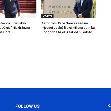
Drustvo
atovića: Prisustvo
Aerodromi Crne Gore za sedam
u „Oluje“ nije državna
mjeseci opslužili dva miliona putnika:
ne Gore
Podgorica bilježi rast od 50 odsto
K
FOLLOW US