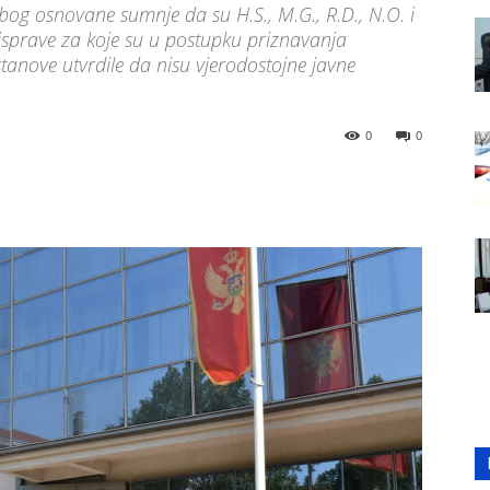
 zbog osnovane sumnje da su H.S., M.G., R.D., N.O. i
e isprave za koje su u postupku priznavanja
anove utvrdile da nisu vjerodostojne javne
0
0