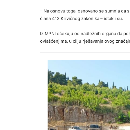
– Na osnovu toga, osnovano se sumnja da su li
člana 412 Krivičnog zakonika – istakli su.
Iz MPNI očekuju od nadležnih organa da pos
ovlašćenjima, u cilju rješavanja ovog znača