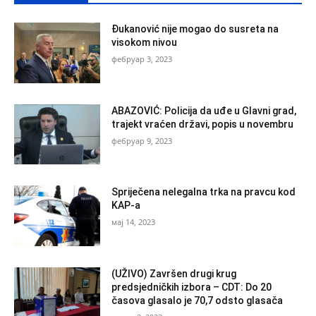
Đukanović nije mogao do susreta na
visokom nivou
фебруар 3, 2023
ABAZOVIĆ: Policija da uđe u Glavni grad,
trajekt vraćen državi, popis u novembru
фебруар 9, 2023
Spriječena nelegalna trka na pravcu kod
KAP-a
мај 14, 2023
(UŽIVO) Završen drugi krug
predsjedničkih izbora – CDT: Do 20
časova glasalo je 70,7 odsto glasača