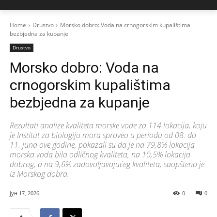
Home
Drustvo
Morsko dobro: Voda na crnogorskim kupalištima
bezbjedna za kupanje
Drustvo
Morsko dobro: Voda na
crnogorskim kupalištima
bezbjedna za kupanje
Rezultati analize kvaliteta morske vode za 114 lokacija, koju
je Institut za biologiju mora sproveo u periodu od 08. do
11. juna ove godine, pokazali su da je na 79,8% lokacija
morska voda bila odličnog kvaliteta, na 10,5% lokacija
dobrog, a na 9,6% zadovoljavajućeg kvaliteta, saopšteno je
iz Morskog dobra.
јун 17, 2026
0
0