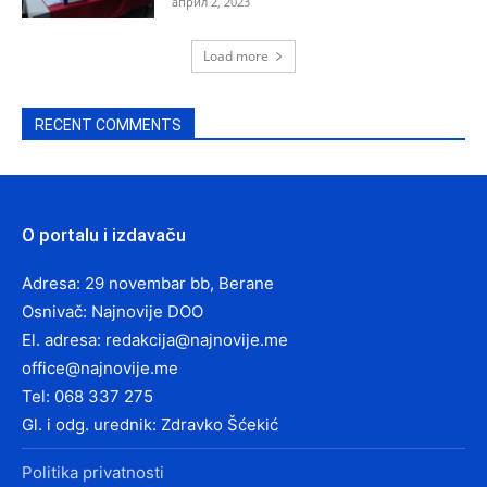
април 2, 2023
Load more
RECENT COMMENTS
O portalu i izdavaču
Adresa: 29 novembar bb, Berane
Osnivač: Najnovije DOO
El. adresa:
redakcija@najnovije.me
office@najnovije.me
Tel: 068 337 275
Gl. i odg. urednik: Zdravko Šćekić
Politika privatnosti