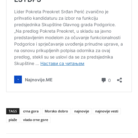
TAGS
crna gora
Morsko dobro
najnovije
najnovije vesti
plaže
vlada crne gore