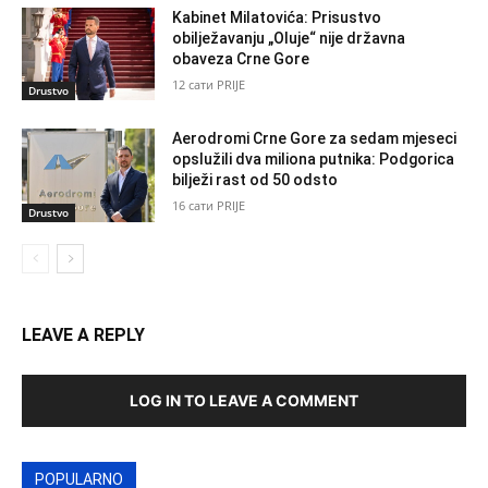
Kabinet Milatovića: Prisustvo
obilježavanju „Oluje“ nije državna
obaveza Crne Gore
12 сати PRIJE
Drustvo
Aerodromi Crne Gore za sedam mjeseci
opslužili dva miliona putnika: Podgorica
bilježi rast od 50 odsto
16 сати PRIJE
Drustvo
LEAVE A REPLY
LOG IN TO LEAVE A COMMENT
POPULARNO