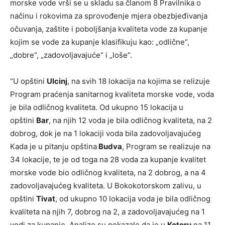
morske vode vrši se u skladu sa članom 8 Pravilnika o
načinu i rokovima za sprovođenje mjera obezbjeđivanja
očuvanja, zaštite i poboljšanja kvaliteta vode za kupanje
kojim se vode za kupanje klasifikuju kao: „odlične“,
„dobre“, „zadovoljavajuće“ i „loše“.
“U opštini
Ulcinj
, na svih 18 lokacija na kojima se relizuje
Program praćenja sanitarnog kvaliteta morske vode, voda
je bila odličnog kvaliteta. Od ukupno 15 lokacija u
opštini
Bar
, na njih 12 voda je bila odličnog kvaliteta, na 2
dobrog, dok je na 1 lokaciji voda bila zadovoljavajućeg
Kada je u pitanju opština
Budva
, Program se realizuje na
34 lokacije, te je od toga na 28 voda za kupanje kvalitet
morske vode bio odličnog kvaliteta, na 2 dobrog, a na 4
zadovoljavajućeg kvaliteta. U Bokokotorskom zalivu, u
opštini
Tivat
, od ukupno 10 lokacija voda je bila odličnog
kvaliteta na njih 7, dobrog na 2, a zadovoljavajućeg na 1
vodi za kupanje. Analize su pokazale da je u
Kotoru
na 11