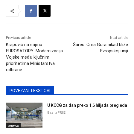
Previous article
Next article
Krapović na sajmu
Šarec: Crna Gora nikad bliže
EUROSATORY: Modernizacija
Evropskoj uniji
Vojske među ključnim
prioritetima Ministarstva
odbrane
POVEZANI TEKSTOVI
U KCCG za dan preko 1,6 hiljada pregleda
8 сати PRIJE
Drustvo