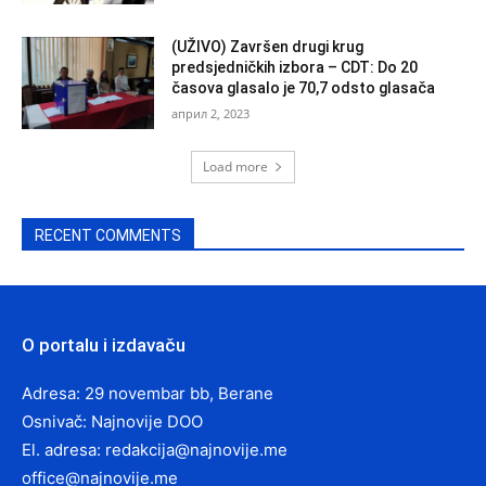
(UŽIVO) Završen drugi krug
predsjedničkih izbora – CDT: Do 20
časova glasalo je 70,7 odsto glasača
април 2, 2023
Load more
RECENT COMMENTS
O portalu i izdavaču
Adresa: 29 novembar bb, Berane
Osnivač: Najnovije DOO
El. adresa:
redakcija@najnovije.me
office@najnovije.me