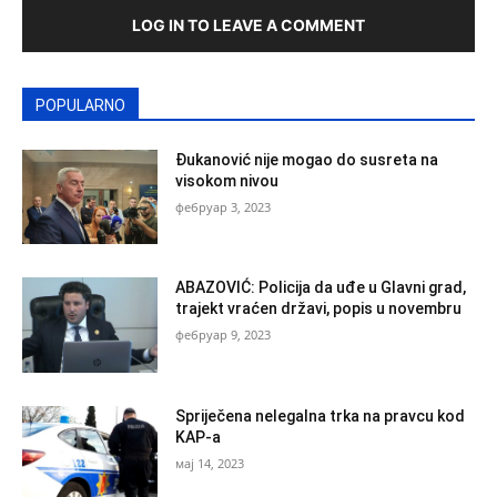
LOG IN TO LEAVE A COMMENT
POPULARNO
Đukanović nije mogao do susreta na
visokom nivou
фебруар 3, 2023
ABAZOVIĆ: Policija da uđe u Glavni grad,
trajekt vraćen državi, popis u novembru
фебруар 9, 2023
Spriječena nelegalna trka na pravcu kod
KAP-a
мај 14, 2023