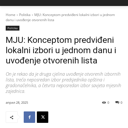
Home
Politika
MJU: Konceptom predviđeni lokalni izbori u jednom
danu i uvođenje otvorenih lista
Politika
MJU: Konceptom predviđeni
lokalni izbori u jednom danu i
uvođenje otvorenih lista
On je rekao da je druga cjelina uvođenje otvorenih izbornih
lista, treća neposredan izbor predsjednika opština i
gradonačelnika, a četvrta neposredan izbor savjeta mjesnih
zajednica.
април 28, 2025
0
0