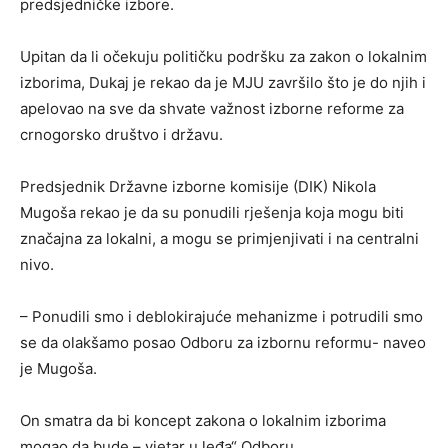
predsjedničke izbore.
Upitan da li očekuju političku podršku za zakon o lokalnim
izborima, Dukaj je rekao da je MJU završilo što je do njih i
apelovao na sve da shvate važnost izborne reforme za
crnogorsko društvo i državu.
Predsjednik Državne izborne komisije (DIK) Nikola
Mugoša rekao je da su ponudili rješenja koja mogu biti
značajna za lokalni, a mogu se primjenjivati i na centralni
nivo.
– Ponudili smo i deblokirajuće mehanizme i potrudili smo
se da olakšamo posao Odboru za izbornu reformu- naveo
je Mugoša.
On smatra da bi koncept zakona o lokalnim izborima
mogao da bude – vjetar u leđa“ Odboru.