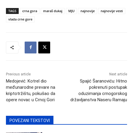
TAGS
crna gora
maraš dukaj
MJU
najnovije
najnovije vesti
vlada crne gore
Previous article
Next article
Medojević: Kotrel dio
Spajić Šaranoviću: Hitno
međunarodne prevare na
pokrenuti postupak
kriptotržištu, pokušao da
oduzimanja crnogorskog
opere novac u Crnoj Gori
državljanstva Naseru Ramaju
POVEZANI TEKSTOVI