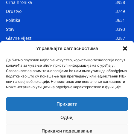
Crna hronika
3958
Drustvo
3749
Politika
3631
Stav
3393
Glavne vijesti
3287
Lokalne vijesti
2910
Управљајте сагласностима
Svijet
1075
Да бисмо пружили најбоље искуство, користимо технологије попут
колачића за чување и/или приступ информацијама о уређају.
Сагласност са овим технологијама ће нам омогућити да обрађујемо
податке као што су понашање при прегледању или јединствени ИД-
ови на овој веб локацији. Непристанак или повлачење сагласности
може негативно утицати на одређене карактеристике и функције.
Прихвати
Одбиј
© Najnovije.me
Прикажи подешавања