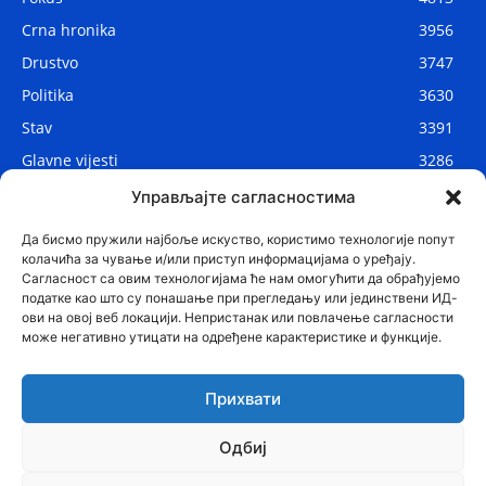
Crna hronika
3956
Drustvo
3747
Politika
3630
Stav
3391
Glavne vijesti
3286
Lokalne vijesti
2908
Управљајте сагласностима
Svijet
1075
Да бисмо пружили најбоље искуство, користимо технологије попут
колачића за чување и/или приступ информацијама о уређају.
Сагласност са овим технологијама ће нам омогућити да обрађујемо
податке као што су понашање при прегледању или јединствени ИД-
ови на овој веб локацији. Непристанак или повлачење сагласности
може негативно утицати на одређене карактеристике и функције.
Прихвати
Одбиј
© Najnovije.me