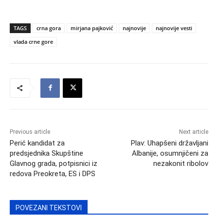
TAGS
crna gora
mirjana pajković
najnovije
najnovije vesti
vlada crne gore
Previous article
Next article
Perić kandidat za
Plav: Uhapšeni državljani
predsjednika Skupštine
Albanije, osumnjičeni za
Glavnog grada, potpisnici iz
nezakonit ribolov
redova Preokreta, ES i DPS
POVEZANI TEKSTOVI