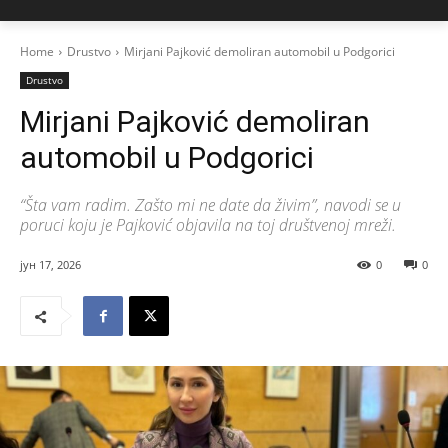
Home
Drustvo
Mirjani Pajković demoliran automobil u Podgorici
Drustvo
Mirjani Pajković demoliran
automobil u Podgorici
“Šta vam radim. Zašto mi ne date da živim”, navodi se u
poruci koju je Pajković objavila na toj društvenoj mreži.
јун 17, 2026
0
0