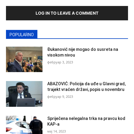
LOG IN TO LEAVE A COMMENT
POPULARNO
Đukanović nije mogao do susreta na
visokom nivou
фебруар 3, 2023
ABAZOVIĆ: Policija da uđe u Glavni grad,
trajekt vraćen državi, popis u novembru
фебруар 9, 2023
Spriječena nelegalna trka na pravcu kod
KAP-a
мај 14, 2023