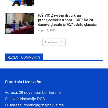
(UŽIVO) Završen drugi krug
predsjedničkih izbora – CDT: Do 20
časova glasalo je 70,7 odsto glasača
април 2, 2023
Load more
RECENT COMMENTS
O portalu i izdavaču
Adresa: 29 novembar bb, Berane
Osnivač: Najnovije DOO
El. adresa:
redakcija@najnovije.me