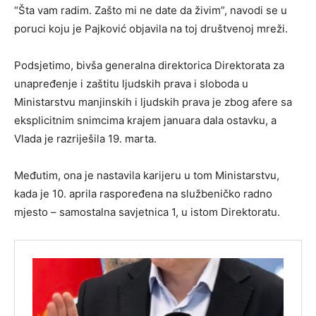
“Šta vam radim. Zašto mi ne date da živim”, navodi se u
poruci koju je Pajković objavila na toj društvenoj mreži.
Podsjetimo, bivša generalna direktorica Direktorata za
unapređenje i zaštitu ljudskih prava i sloboda u
Ministarstvu manjinskih i ljudskih prava je zbog afere sa
eksplicitnim snimcima krajem januara dala ostavku, a
Vlada je razriješila 19. marta.
Međutim, ona je nastavila karijeru u tom Ministarstvu,
kada je 10. aprila raspoređena na službeničko radno
mjesto – samostalna savjetnica 1, u istom Direktoratu.