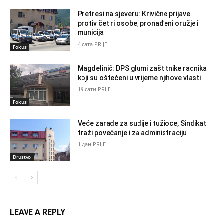
Pretresi na sjeveru: Krivične prijave
protiv četiri osobe, pronađeni oružje i
municija
4 сата PRIJE
Fokus
Magdelinić: DPS glumi zaštitnike radnika
koji su oštećeni u vrijeme njihove vlasti
19 сати PRIJE
Fokus
Veće zarade za sudije i tužioce, Sindikat
traži povećanje i za administraciju
1 дан PRIJE
Drustvo
LEAVE A REPLY