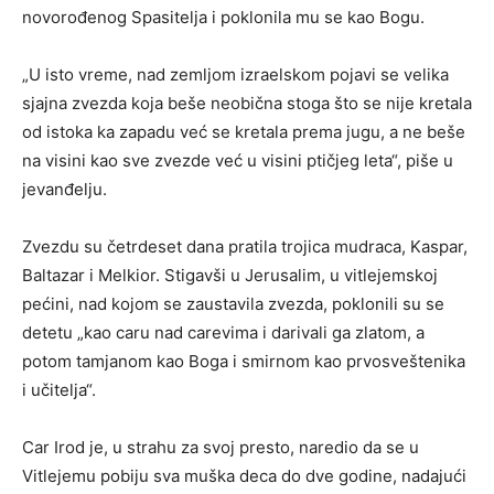
novorođenog Spasitelja i poklonila mu se kao Bogu.
„U isto vreme, nad zemljom izraelskom pojavi se velika
sjajna zvezda koja beše neobična stoga što se nije kretala
od istoka ka zapadu već se kretala prema jugu, a ne beše
na visini kao sve zvezde već u visini ptičjeg leta“, piše u
jevanđelju.
Zvezdu su četrdeset dana pratila trojica mudraca, Kaspar,
Baltazar i Melkior. Stigavši u Jerusalim, u vitlejemskoj
pećini, nad kojom se zaustavila zvezda, poklonili su se
detetu „kao caru nad carevima i darivali ga zlatom, a
potom tamjanom kao Boga i smirnom kao prvosveštenika
i učitelja“.
Car Irod je, u strahu za svoj presto, naredio da se u
Vitlejemu pobiju sva muška deca do dve godine, nadajući