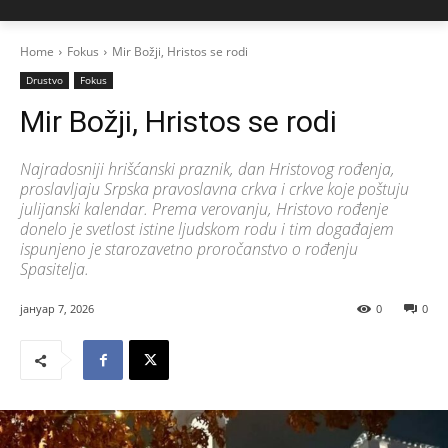
Home
Fokus
Mir Božji, Hristos se rodi
Drustvo
Fokus
Mir Božji, Hristos se rodi
Najradosniji hrišćanski praznik, dan Hristovog rođenja,
proslavljaju Srpska pravoslavna crkva i crkve koje poštuju
julijanski kalendar. Prema verovanju, Hristovo rođenje
donelo je svetlost istine ljudskom rodu i tim događajem
ispunjeno je starozavetno proročanstvo o rođenju
Spasitelja.
јануар 7, 2026
0
0