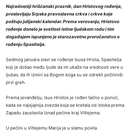
Najradosniji hrišćanski praznik, dan Hristovog rođenja,
proslavljaju Srpska pravoslavna crkva i crkve koje
poštuju julijanski kalendar. Prema verovanju, Hristovo
rođenje donelo je svetlost istine ljudskom rodu i tim
događajem ispunjeno je starozavetno proročanstvo o
rođenju Spasitelja.
Sedmog januara slavi se rođenje Isusa Hrista, Spasitelja
koji je došao među ljude da im ukaže na vrednosti vere u
ljubav, da ih izmiri sa Bogom koga su se odrekli počinivši
prvi greh.
Prema jevanđelju, Isus Hristos je rođen tačno u ponoć,
kada se najsjajnija zvezda koja se kretala od istoka prema
Zapadu zaustavila iznad pećine kraj Vitlejema.
U pećini u Vitlejemu Marija je u slamu povila