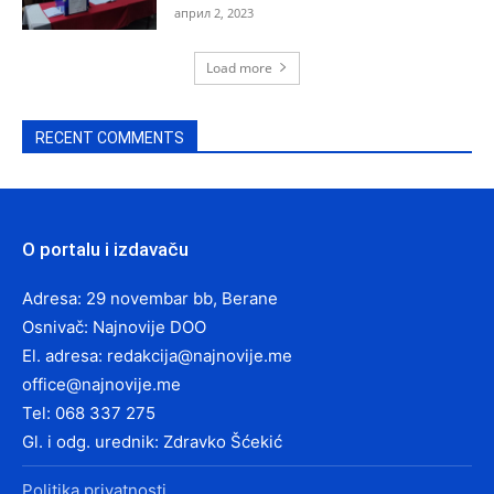
април 2, 2023
Load more
RECENT COMMENTS
O portalu i izdavaču
Adresa: 29 novembar bb, Berane
Osnivač: Najnovije DOO
El. adresa:
redakcija@najnovije.me
office@najnovije.me
Tel: 068 337 275
Gl. i odg. urednik: Zdravko Šćekić
Politika privatnosti