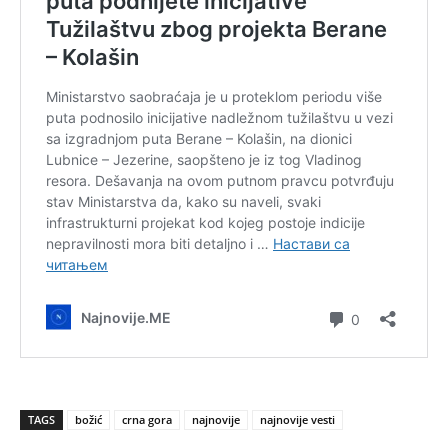
TAGS
božić
crna gora
najnovije
najnovije vesti