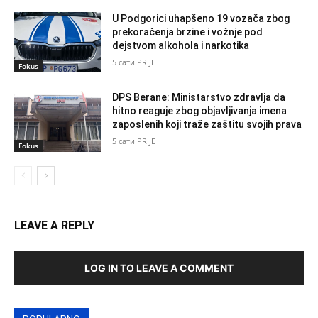
U Podgorici uhapšeno 19 vozača zbog
prekoračenja brzine i vožnje pod
dejstvom alkohola i narkotika
5 сати PRIJE
Fokus
DPS Berane: Ministarstvo zdravlja da
hitno reaguje zbog objavljivanja imena
zaposlenih koji traže zaštitu svojih prava
5 сати PRIJE
Fokus
LEAVE A REPLY
LOG IN TO LEAVE A COMMENT