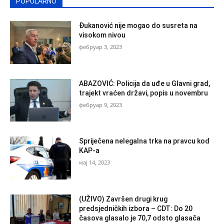
POPULARNO
Đukanović nije mogao do susreta na
visokom nivou
фебруар 3, 2023
ABAZOVIĆ: Policija da uđe u Glavni grad,
trajekt vraćen državi, popis u novembru
фебруар 9, 2023
Spriječena nelegalna trka na pravcu kod
KAP-a
мај 14, 2023
(UŽIVO) Završen drugi krug
predsjedničkih izbora – CDT: Do 20
časova glasalo je 70,7 odsto glasača