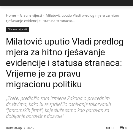
Home
Glavne vijesti
Milatović uputio Vladi predlog mjera za hitno
rješavanje evidencije i statusa stranaca:...
Glavne vijesti
Milatović uputio Vladi predlog
mjera za hitno rješavanje
evidencije i statusa stranaca:
Vrijeme je za pravu
migracionu politiku
„Treće, predložio sam izmjene Zakona o privrednim
društvima, kako bi se spriječilo osnivanje takozvanih
“fantomskih firmi”, koje služe samo kao paravan za
dobijanje boravišne dozvole"
новембар 3, 2025
0
0