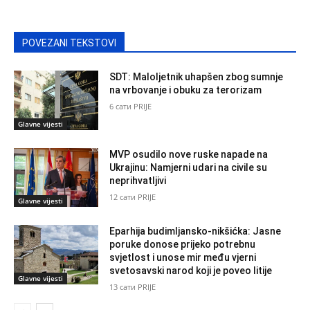
POVEZANI TEKSTOVI
SDT: Maloljetnik uhapšen zbog sumnje
na vrbovanje i obuku za terorizam
6 сати PRIJE
Glavne vijesti
MVP osudilo nove ruske napade na
Ukrajinu: Namjerni udari na civile su
neprihvatljivi
12 сати PRIJE
Glavne vijesti
Eparhija budimljansko-nikšićka: Jasne
poruke donose prijeko potrebnu
svjetlost i unose mir među vjerni
svetosavski narod koji je poveo litije
Glavne vijesti
13 сати PRIJE