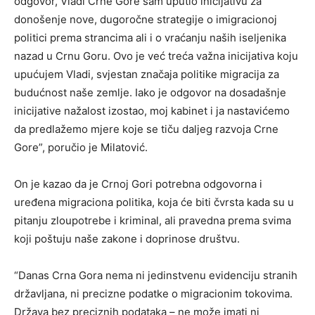
odgovor, Vladi Crne Gore sam uputio inicijativu za
donošenje nove, dugoročne strategije o imigracionoj
politici prema strancima ali i o vraćanju naših iseljenika
nazad u Crnu Goru. Ovo je već treća važna inicijativa koju
upućujem Vladi, svjestan značaja politike migracija za
budućnost naše zemlje. Iako je odgovor na dosadašnje
inicijative nažalost izostao, moj kabinet i ja nastavićemo
da predlažemo mjere koje se tiču daljeg razvoja Crne
Gore”, poručio je Milatović.
On je kazao da je Crnoj Gori potrebna odgovorna i
uređena migraciona politika, koja će biti čvrsta kada su u
pitanju zloupotrebe i kriminal, ali pravedna prema svima
koji poštuju naše zakone i doprinose društvu.
“Danas Crna Gora nema ni jedinstvenu evidenciju stranih
državljana, ni precizne podatke o migracionim tokovima.
Država bez preciznih podataka – ne može imati ni