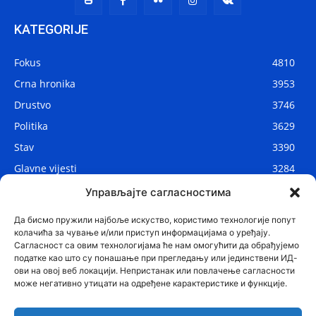
KATEGORIJE
Fokus
4810
Crna hronika
3953
Drustvo
3746
Politika
3629
Stav
3390
Glavne vijesti
3284
Lokalne vijesti
2906
Управљајте сагласностима
Svijet
1075
Да бисмо пружили најбоље искуство, користимо технологије попут
колачића за чување и/или приступ информацијама о уређају.
Сагласност са овим технологијама ће нам омогућити да обрађујемо
податке као што су понашање при прегледању или јединствени ИД-
ови на овој веб локацији. Непристанак или повлачење сагласности
може негативно утицати на одређене карактеристике и функције.