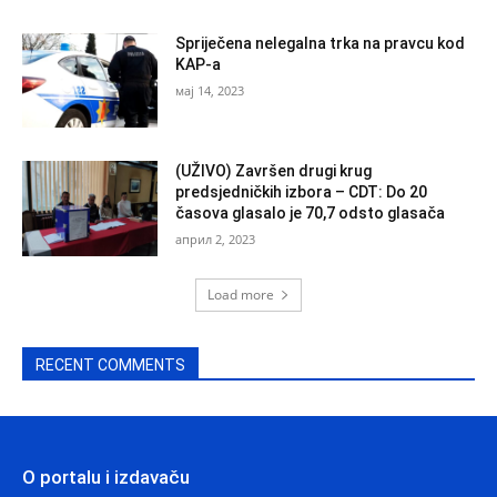
Spriječena nelegalna trka na pravcu kod
KAP-a
мај 14, 2023
(UŽIVO) Završen drugi krug
predsjedničkih izbora – CDT: Do 20
časova glasalo je 70,7 odsto glasača
април 2, 2023
Load more
RECENT COMMENTS
O portalu i izdavaču