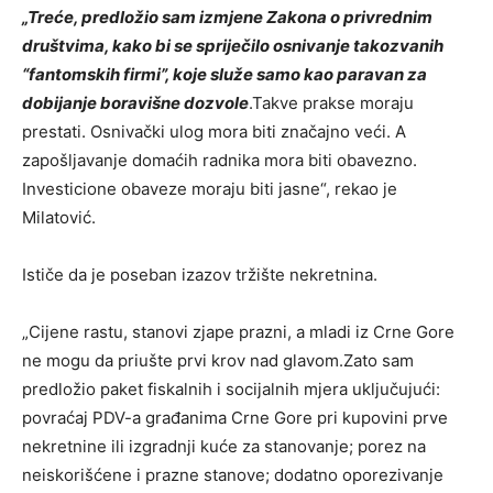
„Treće, predložio sam izmjene Zakona o privrednim
društvima, kako bi se spriječilo osnivanje takozvanih
“fantomskih firmi”, koje služe samo kao paravan za
dobijanje boravišne dozvole
.Takve prakse moraju
prestati. Osnivački ulog mora biti značajno veći. A
zapošljavanje domaćih radnika mora biti obavezno.
Investicione obaveze moraju biti jasne“, rekao je
Milatović.
Ističe da je poseban izazov tržište nekretnina.
„Cijene rastu, stanovi zjape prazni, a mladi iz Crne Gore
ne mogu da priušte prvi krov nad glavom.Zato sam
predložio paket fiskalnih i socijalnih mjera uključujući:
povraćaj PDV-a građanima Crne Gore pri kupovini prve
nekretnine ili izgradnji kuće za stanovanje; porez na
neiskorišćene i prazne stanove; dodatno oporezivanje