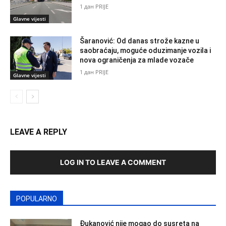
1 дан PRIJE
Glavne vijesti
Šaranović: Od danas strože kazne u
saobraćaju, moguće oduzimanje vozila i
nova ograničenja za mlade vozače
1 дан PRIJE
Glavne vijesti
LEAVE A REPLY
LOG IN TO LEAVE A COMMENT
POPULARNO
Đukanović nije mogao do susreta na