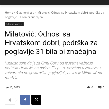
Home
Glavne vijesti
Milatović: Odnosi sa Hrvatskom dobri, podrška za
poglavlje 31 bila bi značajna
Glavne vijesti
Milatović: Odnosi sa
Hrvatskom dobri, podrška za
poglavlje 31 bila bi značajna
"Istakao sam da je za Crnu Goru od izuzetne važnosti
podrška Hrvatske na našem EU putu, posebno u kontekstu
zatvaranja pregovaračkih poglavlja", naveo je Milatović na
mreži X.
јун 12, 2025
0
0