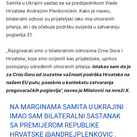
Samita u Ukrajini sastao se sa predsjednikom Vlade
Hrvatske Andrejom Plenkovićem. Kako je naveo,
bilateralni odnosi su prijateljski iako ima otvorenih
pitanja, ali i da očekuje podršku susjeda u zatvaranju
poglavlja 31.
„Razgovarali smo o bilateralnim odnosima Crne Gore i
Hrvatske, koje smo ocijenili kao prijateljske, uprkos
postojanju određenih otvorenih pitanja.
Istakao sam da je
za Crnu Goru od izuzetne važnosti podrška Hrvatske na
našem EU putu, posebno u kontekstu zatvaranja
pregovaračkih poglavlja“, naveo je Milatović na mreži X.
NA MARGINAMA SAMITA U UKRAJINI
IMAO SAM BILATERALNI SASTANAK
SA PREMIJEROM REPUBLIKE
HRVATSKE
@ANDREJPLENKOVIC
.