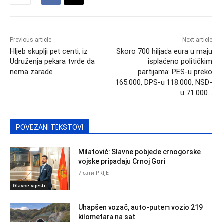
Previous article
Next article
Hljeb skuplji pet centi, iz
Skoro 700 hiljada eura u maju
Udruženja pekara tvrde da
isplaćeno političkim
nema zarade
partijama: PES-u preko
165.000, DPS-u 118.000, NSD-
u 71.000…
POVEZANI TEKSTOVI
Milatović: Slavne pobjede crnogorske
vojske pripadaju Crnoj Gori
7 сати PRIJE
Glavne vijesti
Uhapšen vozač, auto-putem vozio 219
kilometara na sat