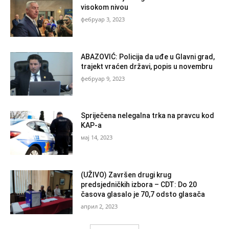
visokom nivou
фебруар 3, 2023
ABAZOVIĆ: Policija da uđe u Glavni grad,
trajekt vraćen državi, popis u novembru
фебруар 9, 2023
Spriječena nelegalna trka na pravcu kod
KAP-a
мај 14, 2023
(UŽIVO) Završen drugi krug
predsjedničkih izbora – CDT: Do 20
časova glasalo je 70,7 odsto glasača
април 2, 2023