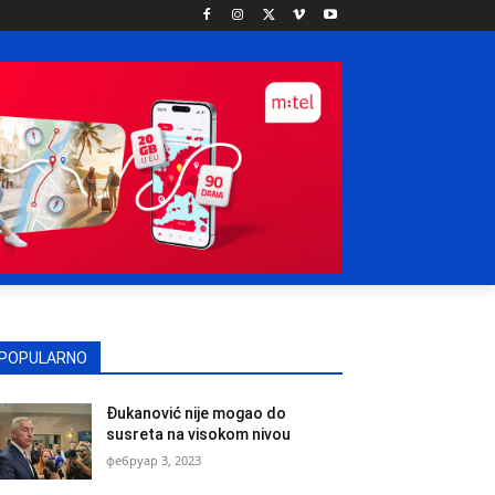
POPULARNO
Đukanović nije mogao do
susreta na visokom nivou
фебруар 3, 2023