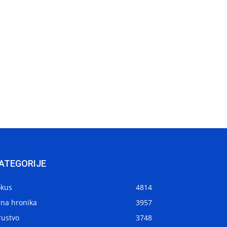
ATEGORIJE
okus
4814
rna hronika
3957
rustvo
3748