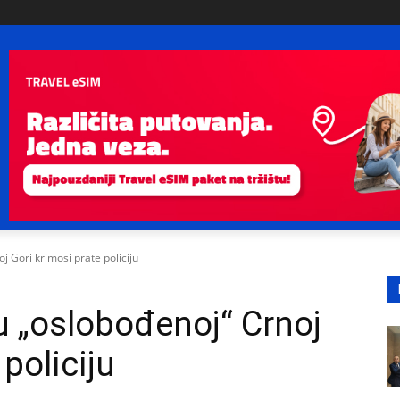
 Gori krimosi prate policiju
 „oslobođenoj“ Crnoj
policiju