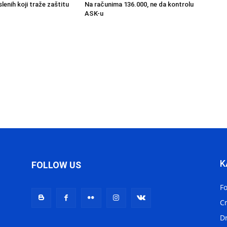
enih koji traže zaštitu
Na računima 136.000, ne da kontrolu
ASK-u
K
FOLLOW US
F
C
D