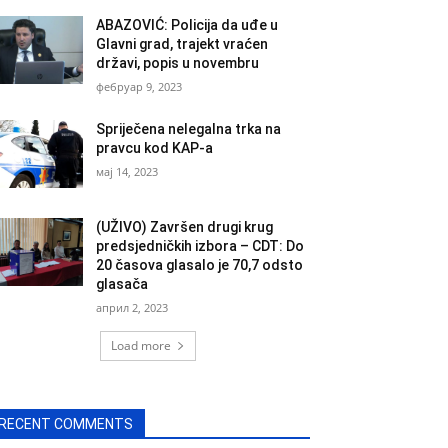
ABAZOVIĆ: Policija da uđe u
Glavni grad, trajekt vraćen
državi, popis u novembru
фебруар 9, 2023
Spriječena nelegalna trka na
pravcu kod KAP-a
мај 14, 2023
(UŽIVO) Završen drugi krug
predsjedničkih izbora – CDT: Do
20 časova glasalo je 70,7 odsto
glasača
април 2, 2023
Load more
RECENT COMMENTS