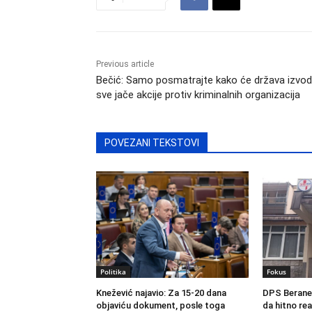
Previous article
Bečić: Samo posmatrajte kako će država izvodi
sve jače akcije protiv kriminalnih organizacija
POVEZANI TEKSTOVI
Politika
Fokus
Knežević najavio: Za 15-20 dana
DPS Berane:
objaviću dokument, posle toga
da hitno rea