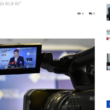
aju ko je ko"
0
0