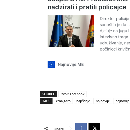
SOURCE
izvor: Facebook
TAGS
crna gora
hapšenje
najnovije
najnovije 
Share