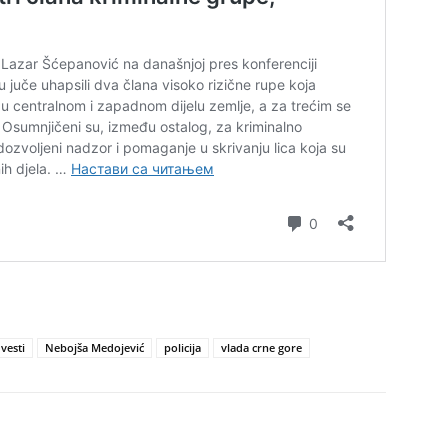
vesti
Nebojša Medojević
policija
vlada crne gore