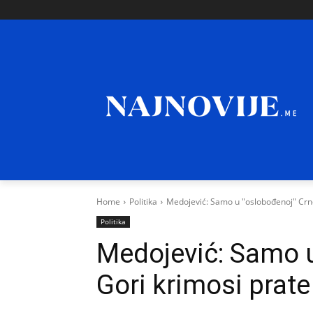
Home
Politika
Medojević: Samo u "oslobođenoj" Crnoj
Politika
Medojević: Samo u
Gori krimosi prate 