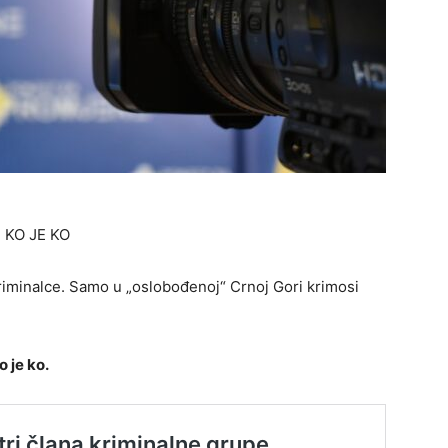
U KO JE KO
riminalce. Samo u „oslobođenoj“ Crnoj Gori krimosi
o je ko.