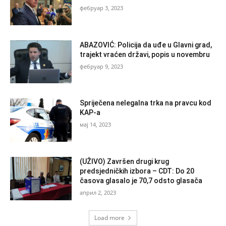
фебруар 3, 2023
ABAZOVIĆ: Policija da uđe u Glavni grad,
trajekt vraćen državi, popis u novembru
фебруар 9, 2023
Spriječena nelegalna trka na pravcu kod
KAP-a
мај 14, 2023
(UŽIVO) Završen drugi krug
predsjedničkih izbora – CDT: Do 20
časova glasalo je 70,7 odsto glasača
април 2, 2023
Load more