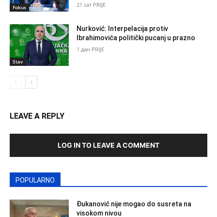
21 сат PRIJE
Fokus
Nurković: Interpelacija protiv
Ibrahimovića politički pucanj u prazno
1 дан PRIJE
Stav
LEAVE A REPLY
LOG IN TO LEAVE A COMMENT
POPULARNO
Đukanović nije mogao do susreta na
visokom nivou