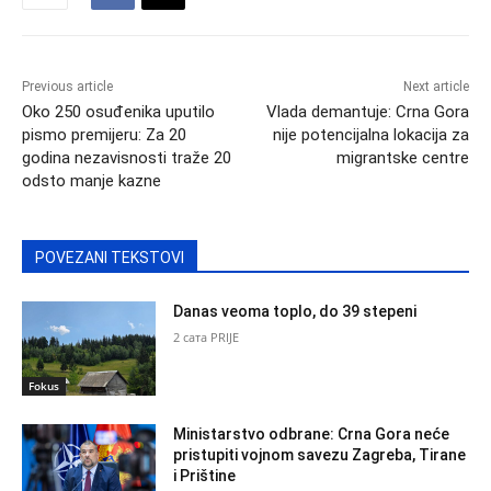
Previous article
Next article
Oko 250 osuđenika uputilo
Vlada demantuje: Crna Gora
pismo premijeru: Za 20
nije potencijalna lokacija za
godina nezavisnosti traže 20
migrantske centre
odsto manje kazne
POVEZANI TEKSTOVI
Danas veoma toplo, do 39 stepeni
2 сата PRIJE
Fokus
Ministarstvo odbrane: Crna Gora neće
pristupiti vojnom savezu Zagreba, Tirane
i Prištine