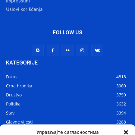
Impressum
Uslovi korišćenja
FOLLOW US
KATEGORIJE
Fokus
4818
Crna hronika
3960
Drustvo
3750
Politika
3632
Stav
3394
Glavne vijesti
3288
Lokalne vijesti
2912
Управљајте сагласностима