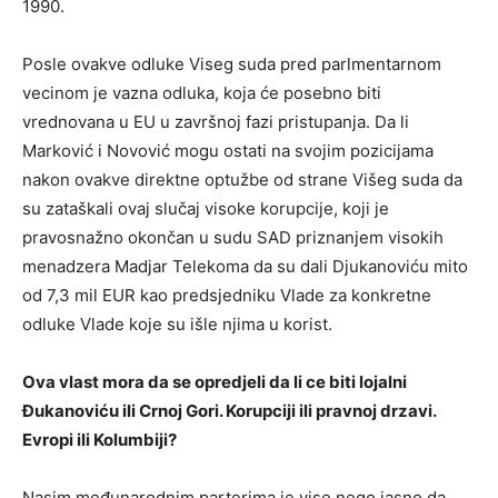
1990.
Posle ovakve odluke Viseg suda pred parlmentarnom
vecinom je vazna odluka, koja će posebno biti
vrednovana u EU u završnoj fazi pristupanja. Da li
Marković i Novović mogu ostati na svojim pozicijama
nakon ovakve direktne optužbe od strane Višeg suda da
su zataškali ovaj slučaj visoke korupcije, koji je
pravosnažno okončan u sudu SAD priznanjem visokih
menadzera Madjar Telekoma da su dali Djukanoviću mito
od 7,3 mil EUR kao predsjedniku Vlade za konkretne
odluke Vlade koje su išle njima u korist.
Ova vlast mora da se opredjeli da li ce biti lojalni
Đukanoviću ili Crnoj Gori. Korupciji ili pravnoj drzavi.
Evropi ili Kolumbiji?
Nasim međunarodnim parterima je vise nego jasno da