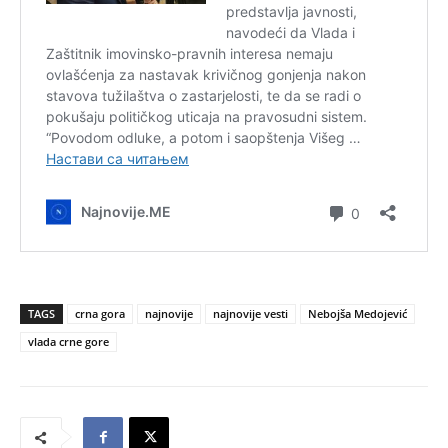
TAGS
crna gora
najnovije
najnovije vesti
Nebojša Medojević
vlada crne gore