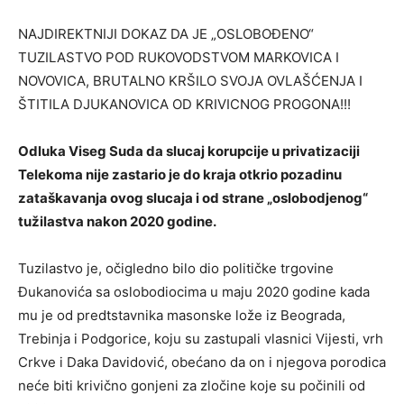
NAJDIREKTNIJI DOKAZ DA JE „OSLOBOĐENO“
TUZILASTVO POD RUKOVODSTVOM MARKOVICA I
NOVOVICA, BRUTALNO KRŠILO SVOJA OVLAŠĆENJA I
ŠTITILA DJUKANOVICA OD KRIVICNOG PROGONA!!!
Odluka Viseg Suda da slucaj korupcije u privatizaciji
Telekoma nije zastario je do kraja otkrio pozadinu
zataškavanja ovog slucaja i od strane „oslobodjenog“
tužilastva nakon 2020 godine.
Tuzilastvo je, očigledno bilo dio političke trgovine
Đukanovića sa oslobodiocima u maju 2020 godine kada
mu je od predtstavnika masonske lože iz Beograda,
Trebinja i Podgorice, koju su zastupali vlasnici Vijesti, vrh
Crkve i Daka Davidović, obećano da on i njegova porodica
neće biti krivično gonjeni za zločine koje su počinili od