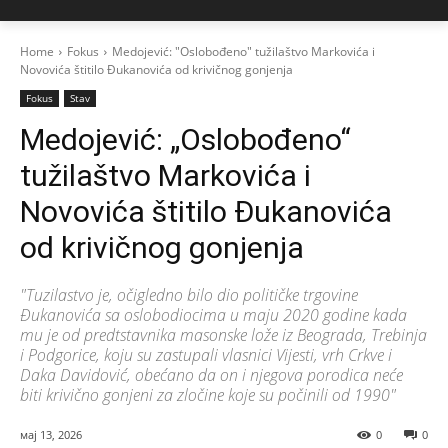
Home
Fokus
Medojević: "Oslobođeno" tužilaštvo Markovića i
Novovića štitilo Đukanovića od krivičnog gonjenja
Fokus
Stav
Medojević: „Oslobođeno“
tužilaštvo Markovića i
Novovića štitilo Đukanovića
od krivičnog gonjenja
"Tuzilastvo je, očigledno bilo dio političke trgovine
Đukanovića sa oslobodiocima u maju 2020 godine kada
mu je od predtstavnika masonske lože iz Beograda, Trebinja
i Podgorice, koju su zastupali vlasnici Vijesti, vrh Crkve i
Daka Davidović, obećano da on i njegova porodica neće
biti krivično gonjeni za zločine koje su počinili od 1990"
мај 13, 2026
0
0