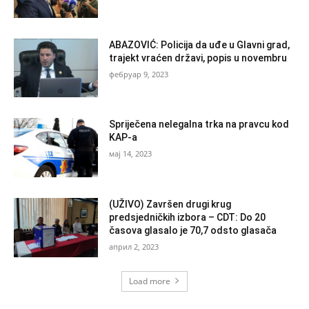
ABAZOVIĆ: Policija da uđe u Glavni grad,
trajekt vraćen državi, popis u novembru
фебруар 9, 2023
Spriječena nelegalna trka na pravcu kod
KAP-a
мај 14, 2023
(UŽIVO) Završen drugi krug
predsjedničkih izbora – CDT: Do 20
časova glasalo je 70,7 odsto glasača
април 2, 2023
Load more