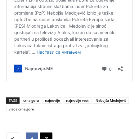
TAGS
crna gora
najnovije
najnovije vesti
Nebojša Medojević
vlada crne gore