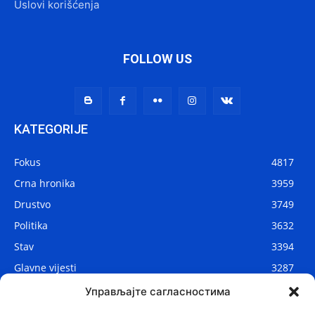
Uslovi korišćenja
FOLLOW US
KATEGORIJE
Fokus
4817
Crna hronika
3959
Drustvo
3749
Politika
3632
Stav
3394
Glavne vijesti
3287
Lokalne vijesti
2910
Управљајте сагласностима
Svijet
1075