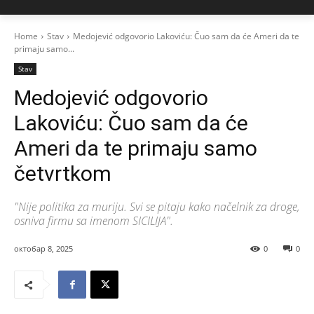
Home
Stav
Medojević odgovorio Lakoviću: Čuo sam da će Ameri da te
primaju samo...
Stav
Medojević odgovorio
Lakoviću: Čuo sam da će
Ameri da te primaju samo
četvrtkom
"Nije politika za muriju. Svi se pitaju kako načelnik za droge,
osniva firmu sa imenom SICILIJA".
октобар 8, 2025
0
0