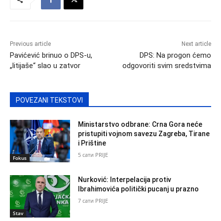
Previous article
Next article
Pavićević brinuo o DPS-u,
DPS: Na progon ćemo
„litijaše“ slao u zatvor
odgovoriti svim sredstvima
POVEZANI TEKSTOVI
Ministarstvo odbrane: Crna Gora neće
pristupiti vojnom savezu Zagreba, Tirane
i Prištine
5 сати PRIJE
Fokus
Nurković: Interpelacija protiv
Ibrahimovića politički pucanj u prazno
7 сати PRIJE
Stav