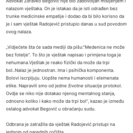
Advokat Zdravko Begović nije bio zadovoljan mišljenjem i
nalazom vještaka. On je istakao da je isti odrađen bez
trunke medicinske empatije i dodao da bi bilo korisno da
je i sam vještak Radojević pristupio danas u sud povodom
ovog nalaza.
„Vidjećete šta će sada mediji da pišu:“Medenica ne može
bez fotelje“. To što je vještak napisao i primjena toga je
nehumana.Vještak je reako fizički da može da trpi
bol..Nalaz je jednostran. Ima i psihička komponenta.
Bolovi iscrpljuju. Uopšte nema humanosti i elemenata
etike. Napravili smo od jedne životne situacije protokol.
Ovdje se niko nije dotakao njenog mentalnog stanja,
odnosno koliko i kako može da trpi bol“, kazao je između
ostalog advokat Begović u obraćanju sudu.
Odbrana je zatražila da vještak Radojević pristupi na
jednom od narednih ročišta.