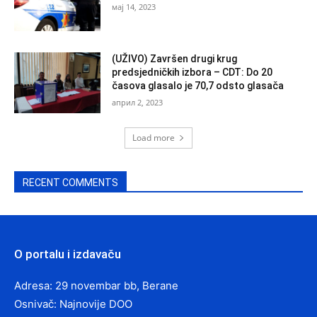
мај 14, 2023
(UŽIVO) Završen drugi krug
predsjedničkih izbora – CDT: Do 20
časova glasalo je 70,7 odsto glasača
април 2, 2023
Load more
RECENT COMMENTS
O portalu i izdavaču
Adresa: 29 novembar bb, Berane
Osnivač: Najnovije DOO