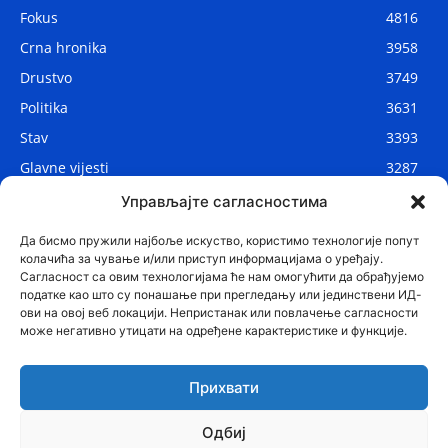
Fokus
4816
Crna hronika
3958
Drustvo
3749
Politika
3631
Stav
3393
Glavne vijesti
3287
Lokalne vijesti
2910
Управљајте сагласностима
Svijet
1075
Да бисмо пружили најбоље искуство, користимо технологије попут
колачића за чување и/или приступ информацијама о уређају.
Сагласност са овим технологијама ће нам омогућити да обрађујемо
податке као што су понашање при прегледању или јединствени ИД-
ови на овој веб локацији. Непристанак или повлачење сагласности
може негативно утицати на одређене карактеристике и функције.
Прихвати
Одбиј