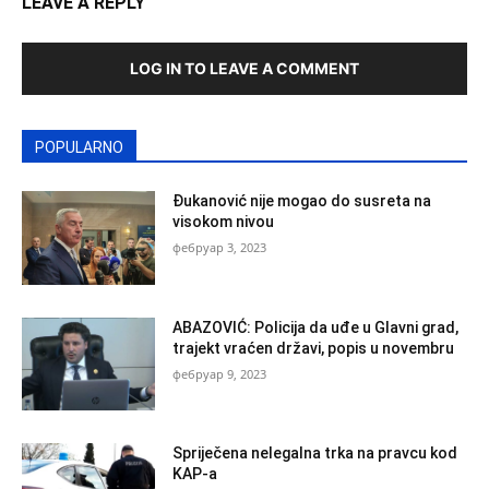
LEAVE A REPLY
LOG IN TO LEAVE A COMMENT
POPULARNO
Đukanović nije mogao do susreta na
visokom nivou
фебруар 3, 2023
ABAZOVIĆ: Policija da uđe u Glavni grad,
trajekt vraćen državi, popis u novembru
фебруар 9, 2023
Spriječena nelegalna trka na pravcu kod
KAP-a