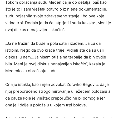
Tokom obraćanja sudu Medenica je do detalja, baš kao
što je to i sam vještak potvrdio iz njene dokumentacije,
sudu pojasnila svoje zdravstveno stanje i bolove koje
vidno trpi. Dodala je da će istprjeti i sudu kazala: „Meni je
ovaj diskus nenajavljen iskočio“.
„Ja ne tražim da budem pola sata i izađem. Ja ću da
istrpim. Nego da ovo kraće traje. Vidjeli ste da su ušli
diskusi u nerv…Ja nisam otišla na terpaije da bih ovdje
bila. Meni je ovaj diskus nenajvaljen iskočio“, kazala je
Medenica u obraćanju sudu.
Ona je istakla, kao i njen advokat Zdravko Begović, da je
njoj preporučeno strogo mirovanje u ležećem položaju a
da pauze koje je vještak preporučio ne bi pomogle jer
ona je i dalje u položaju u kojem trpi bolove.