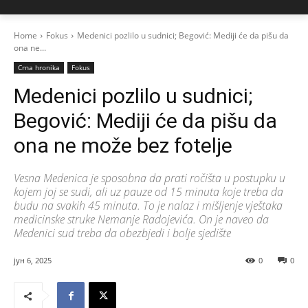
Home
Fokus
Medenici pozlilo u sudnici; Begović: Mediji će da pišu da
ona ne...
Crna hronika
Fokus
Medenici pozlilo u sudnici;
Begović: Mediji će da pišu da
ona ne može bez fotelje
Vesna Medenica je sposobna da prati ročišta u postupku u
kojem joj se sudi, ali uz pauze od 15 minuta koje treba da
budu na svakih 45 minuta. To je nalaz i mišljenje vještaka
medicinske struke Nemanje Radojevića. On je naveo da
Medenici sud treba da obezbjedi i bolje sjedište
јун 6, 2025
0
0