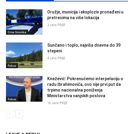
Oružje, municija i eksploziv pronađeni u
pretresima na više lokacija
2 сата PRIJE
Crna hronika
Sunčano i toplo, najviša dnevna do 39
stepeni
4 сата PRIJE
Fokus
Knežević: Pokrenućemo interpelaciju o
radu Ibrahimovića, ovo nije prvi put da
trpimo nacionalna poniženja
Ministarstva vanjskih poslova
Fokus
16 сати PRIJE