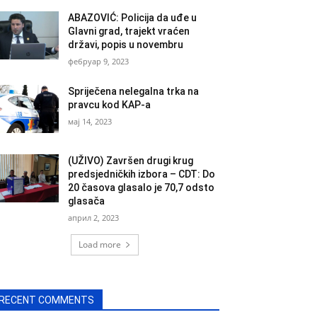
ABAZOVIĆ: Policija da uđe u
Glavni grad, trajekt vraćen
državi, popis u novembru
фебруар 9, 2023
Spriječena nelegalna trka na
pravcu kod KAP-a
мај 14, 2023
(UŽIVO) Završen drugi krug
predsjedničkih izbora – CDT: Do
20 časova glasalo je 70,7 odsto
glasača
април 2, 2023
Load more
RECENT COMMENTS