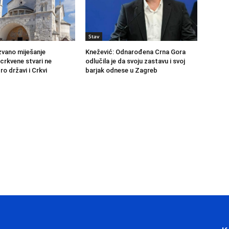
Stav
vano miješanje
Knežević: Odnarođena Crna Gora
 crkvene stvari ne
odlučila je da svoju zastavu i svoj
o državi i Crkvi
barjak odnese u Zagreb