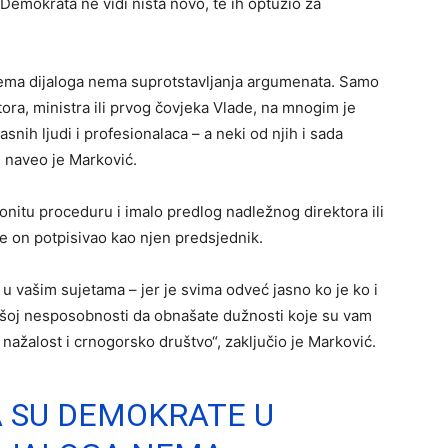
Demokrata ne vidi ništa novo, te ih optužio za
Nema dijaloga nema suprotstavljanja argumenata. Samo
tora, ministra ili prvog čovjeka Vlade, na mnogim je
snih ljudi i profesionalaca – a neki od njih i sada
, naveo je Marković.
nitu proceduru i imalo predlog nadležnog direktora ili
je on potpisivao kao njen predsjednik.
u vašim sujetama – jer je svima odveć jasno ko je ko i
u vašoj nesposobnosti da obnašate dužnosti koje su vam
ali nažalost i crnogorsko društvo“, zaključio je Marković.
 SU DEMOKRATE U