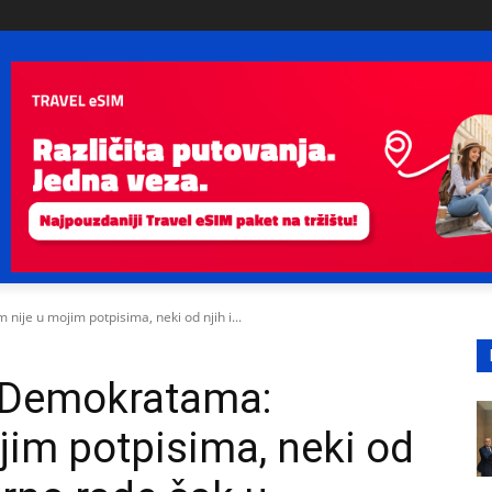
je u mojim potpisima, neki od njih i...
 Demokratama:
jim potpisima, neki od