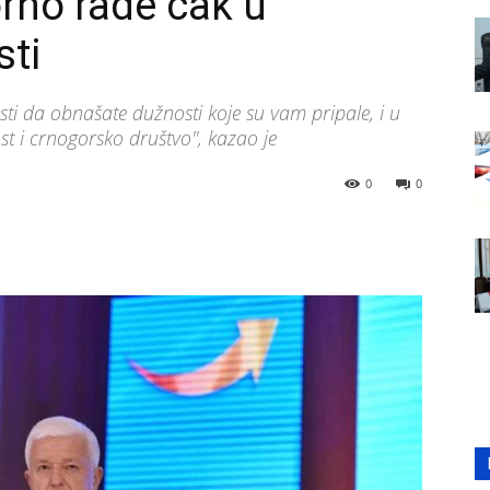
orno rade čak u
sti
sti da obnašate dužnosti koje su vam pripale, i u
ost i crnogorsko društvo", kazao je
0
0