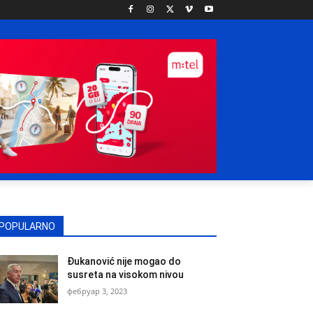
POPULARNO
Đukanović nije mogao do
susreta na visokom nivou
фебруар 3, 2023