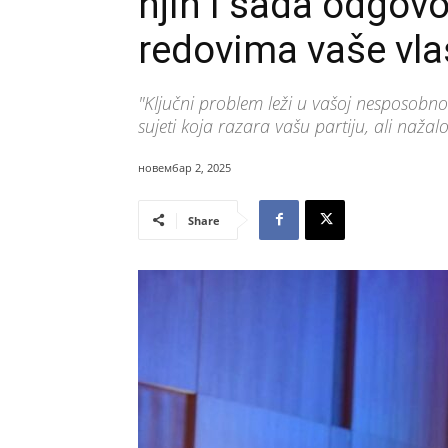
njih i sada odgov
redovima vaše vla
"Ključni problem leži u vašoj nesposobno
sujeti koja razara vašu partiju, ali nažal
новембар 2, 2025
Share