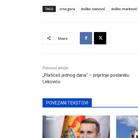
TAGS
crna gora
duško ivanović
duško marković
Share
Previous article
„Platićeš jednog dana“ – prijetnje poslaniku
Lekoviću
POVEZANI TEKSTOVI