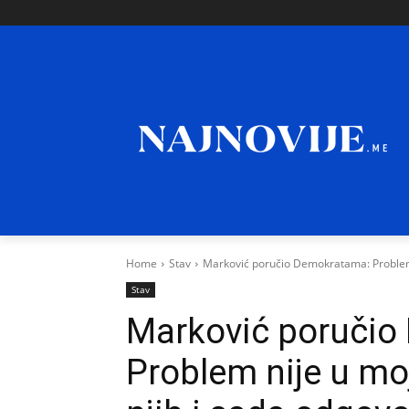
Home
Stav
Marković poručio Demokratama: Problem ni
Stav
Marković poručio
Problem nije u mo