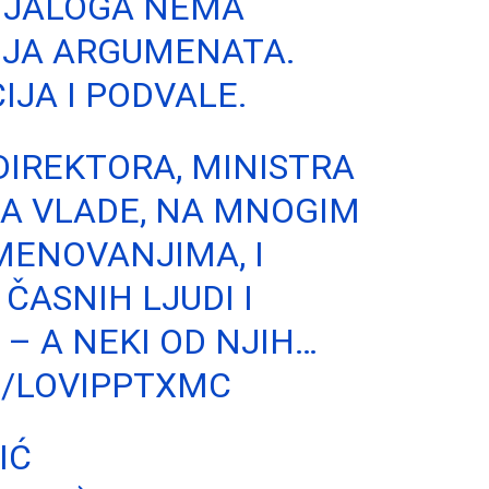
DIJALOGA NEMA
JA ARGUMENATA.
JA I PODVALE.
DIREKTORA, MINISTRA
KA VLADE, NA MNOGIM
IMENOVANJIMA, I
ČASNIH LJUDI I
– A NEKI OD NJIH…
M/LOVIPPTXMC
IĆ