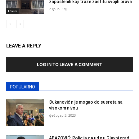
zaposlenih koji traže zaštitu svojih prava
2 дана PRIJE
Fokus
LEAVE A REPLY
LOG IN TO LEAVE A COMMENT
POPULARNO
Đukanović nije mogao do susreta na
visokom nivou
фебруар 3, 2023
ABAZOVIĆ: Policija da uđe u Glavni grad,