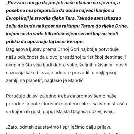
„Pozvao sam ga da posjeti naše planine na sjeveru, a
posebno mu preporučio da obiđe najveći kanjon u
Evropi koji je stvorila rijeka Tara. Takođe sam iskazao
želju da bude naš gost na raftingu Tarom do rijeke Drine,
kojom su do sada bili oduševljeni svi oni koji su imali
priliku da upoznaju taj biser Evrope.
Daglasova ljubav prema Crnoj Gori najbolje potvrđuje
našu odlučnost da u ovoj prestižnoj turističkoj destinaciji
okupimo što više ljudi dobre volje, željnih uživanja i novih
saznanja kako bi svoje odmore provodili u najljepšoj
zemlji na planeti“, naglasio je Mandić.
Poručuje da svi zajedno treba da promovišemo naše
prirodne ljepote i turističke potencijale – sa istom strašću
sa kojom ih gosti poput Majkla Daglasa doživljavaju.
„Zato, odmah zaustavimo i spriječimo dalju prljavu