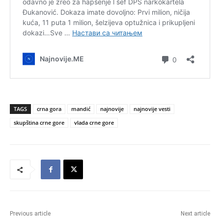
TAGS
crna gora
mandić
najnovije
najnovije vesti
skupština crne gore
vlada crne gore
Previous article
Next article