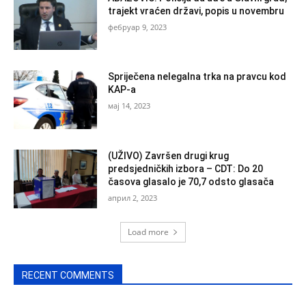
trajekt vraćen državi, popis u novembru
фебруар 9, 2023
Spriječena nelegalna trka na pravcu kod
KAP-a
мај 14, 2023
(UŽIVO) Završen drugi krug
predsjedničkih izbora – CDT: Do 20
časova glasalo je 70,7 odsto glasača
април 2, 2023
Load more
RECENT COMMENTS