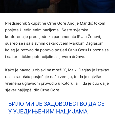
Predsjednik Skupštine Crne Gore Andije Mandić tokom
posjete Ujedinjenim nacijama i Šeste svjetske
konferencije predsjednika parlamenata IPU u Ženevi,
susreo se i sa slavnim oskarovcem Majklom Daglasom,
kojeg je pozvao da ponovo posjeti Crnu Goru i upozna se
i sa turističkim potencijalima sjevera države.
Kako je naveo u objavi na mreži X, Majkl Daglas je istakao
da sa radošću posjećuje našu zemlju, te da je najviše
vremena uglavnom provodio u Kotoru, ali i da je čuo da je
sjever najljepši dio Crne Gore.
БИЛО МИ ЈЕ ЗАДОВОЉСТВО ДА СЕ
У УЈЕДИЊЕНИМ НАЦИЈАМА,