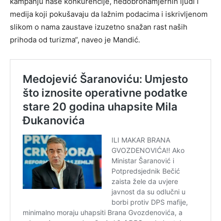
kampanju naše konkurencije, nedobronamjernih ljudi i
medija koji pokušavaju da lažnim podacima i iskrivljenom
slikom o nama zaustave izuzetno snažan rast naših
prihoda od turizma“, naveo je Mandić.