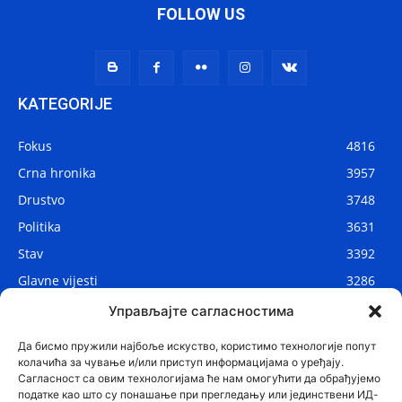
FOLLOW US
KATEGORIJE
Fokus
4816
Crna hronika
3957
Drustvo
3748
Politika
3631
Stav
3392
Glavne vijesti
3286
Lokalne vijesti
2909
Управљајте сагласностима
Svijet
1075
Да бисмо пружили најбоље искуство, користимо технологије попут
колачића за чување и/или приступ информацијама о уређају.
Сагласност са овим технологијама ће нам омогућити да обрађујемо
податке као што су понашање при прегледању или јединствени ИД-