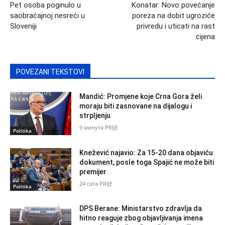
Pet osoba poginulo u
Konatar: Novo povećanje
saobraćajnoj nesreći u
poreza na dobit ugroziće
Sloveniji
privredu i uticati na rast
cijena
POVEZANI TEKSTOVI
Mandić: Promjene koje Crna Gora želi
moraju biti zasnovane na dijalogu i
strpljenju
9 минута PRIJE
Politika
Knežević najavio: Za 15-20 dana objaviću
dokument, posle toga Spajić ne može biti
premijer
24 сата PRIJE
Politika
DPS Berane: Ministarstvo zdravlja da
hitno reaguje zbog objavljivanja imena