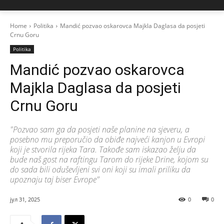
Home
Politika
Mandić pozvao oskarovca Majkla Daglasa da posjeti
Crnu Goru
Politika
Mandić pozvao oskarovca
Majkla Daglasa da posjeti
Crnu Goru
"Pozvao sam ga da posjeti naše planine na sjeveru, a
posebno mu preporučio da obiđe najveći kanjon u Evropi
koji je stvorila rijeka Tara. Takođe sam iskazao želju da
bude naš gost na raftingu Tarom do rijeke Drine, kojom su
do sada bili oduševljeni svi oni koji su imali priliku da
upoznaju taj biser Evrope"
јул 31, 2025
0
0