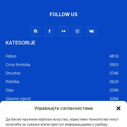
FOLLOW US
KATEGORIJE
Fokus
4810
Crna hronika
3953
Drustvo
3746
Politika
3629
Stav
3390
Glavne vijesti
3284
Lokalne vijesti
2906
Управљајте сагласностима
Svijet
1075
Да бисмо пружили најбоље искуство, користимо технологије попут
колачића за чување и/или приступ информацијама о уређају.