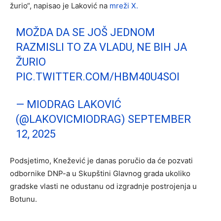
žurio“, napisao je Laković na
mreži X.
MOŽDA DA SE JOŠ JEDNOM
RAZMISLI TO ZA VLADU, NE BIH JA
ŽURIO
PIC.TWITTER.COM/HBM40U4SOI
— MIODRAG LAKOVIĆ
(@LAKOVICMIODRAG)
SEPTEMBER
12, 2025
Podsjetimo, Knežević je danas poručio da će pozvati
odbornike DNP-a u Skupštini Glavnog grada ukoliko
gradske vlasti ne odustanu od izgradnje postrojenja u
Botunu.