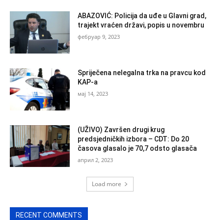
ABAZOVIĆ: Policija da uđe u Glavni grad,
trajekt vraćen državi, popis u novembru
фебруар 9, 2023
Spriječena nelegalna trka na pravcu kod
KAP-a
мај 14, 2023
(UŽIVO) Završen drugi krug
predsjedničkih izbora – CDT: Do 20
časova glasalo je 70,7 odsto glasača
април 2, 2023
Load more
RECENT COMMENTS