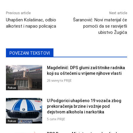
Previous article
Next article
Uhapšen Kolašinac, odbio
Šaranović: Novi materijal će
alkotest i napao policajca
pomoći da se rasvijetli
ubistvo Žugića
POVEZANI TEKSTOVI
Magdelinić: DPS glumi zaštitnike radnika
koji su oštećeni u vrijeme njihove vlasti
26 минута PRIJE
Fokus
U Podgorici uhapšeno 19 vozača zbog
prekoračenja brzine i vožnje pod
dejstvom alkohola i narkotika
5 сати PRIJE
Fokus