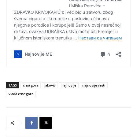
TAGS
crna gora
laković
najnovije
najnovije vesti
vlada crne gore