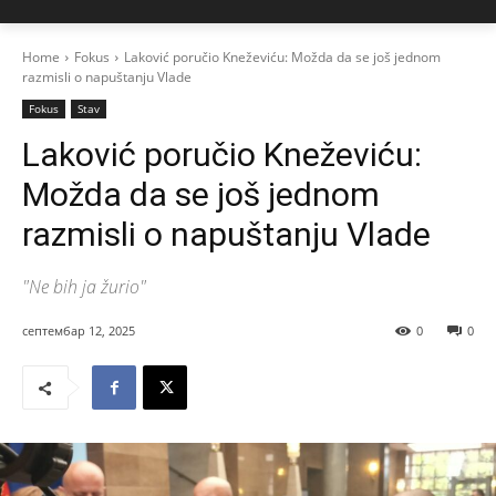
Home
Fokus
Laković poručio Kneževiću: Možda da se još jednom
razmisli o napuštanju Vlade
Fokus
Stav
Laković poručio Kneževiću:
Možda da se još jednom
razmisli o napuštanju Vlade
"Ne bih ja žurio"
септембар 12, 2025
0
0