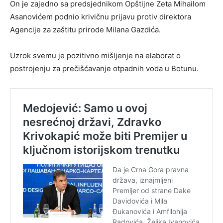
On je zajedno sa predsjednikom Opštijne Zeta Mihailom
Asanovićem podnio krivičnu prijavu protiv direktora
Agencije za zaštitu prirode Milana Gazdića.
Uzrok svemu je pozitivno mišljenje na elaborat o
postrojenju za prečišćavanje otpadnih voda u Botunu.