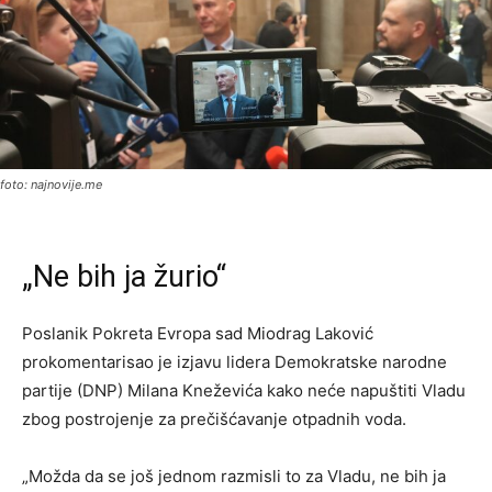
foto: najnovije.me
„Ne bih ja žurio“
Poslanik Pokreta Evropa sad Miodrag Laković
prokomentarisao je izjavu lidera Demokratske narodne
partije (DNP) Milana Kneževića kako neće napuštiti Vladu
zbog postrojenje za prečišćavanje otpadnih voda.
„Možda da se još jednom razmisli to za Vladu, ne bih ja