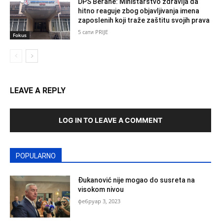
DPS Berane: Ministarstvo zdravlja da
hitno reaguje zbog objavljivanja imena
zaposlenih koji traže zaštitu svojih prava
5 сати PRIJE
Fokus
LEAVE A REPLY
LOG IN TO LEAVE A COMMENT
POPULARNO
Đukanović nije mogao do susreta na
visokom nivou
фебруар 3, 2023