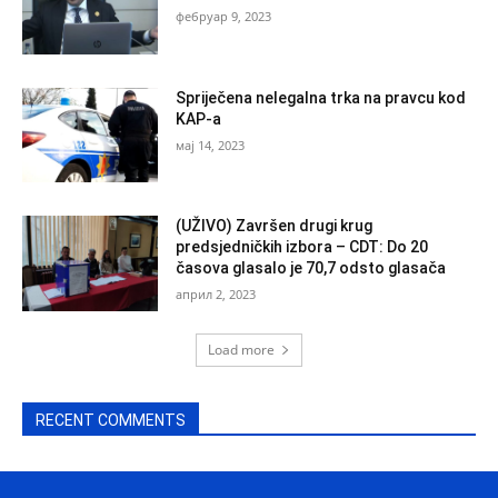
фебруар 9, 2023
Spriječena nelegalna trka na pravcu kod
KAP-a
мај 14, 2023
(UŽIVO) Završen drugi krug
predsjedničkih izbora – CDT: Do 20
časova glasalo je 70,7 odsto glasača
април 2, 2023
Load more
RECENT COMMENTS