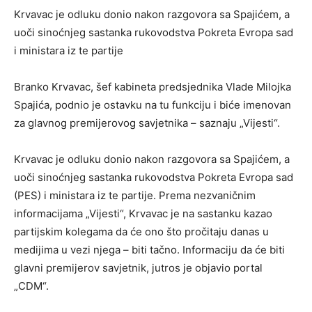
Krvavac je odluku donio nakon razgovora sa Spajićem, a
uoči sinoćnjeg sastanka rukovodstva Pokreta Evropa sad
i ministara iz te partije
Branko Krvavac, šef kabineta predsjednika Vlade Milojka
Spajića, podnio je ostavku na tu funkciju i biće imenovan
za glavnog premijerovog savjetnika – saznaju „Vijesti“.
Krvavac je odluku donio nakon razgovora sa Spajićem, a
uoči sinoćnjeg sastanka rukovodstva Pokreta Evropa sad
(PES) i ministara iz te partije. Prema nezvaničnim
informacijama „Vijesti“, Krvavac je na sastanku kazao
partijskim kolegama da će ono što pročitaju danas u
medijima u vezi njega – biti tačno. Informaciju da će biti
glavni premijerov savjetnik, jutros je objavio portal
„CDM“.