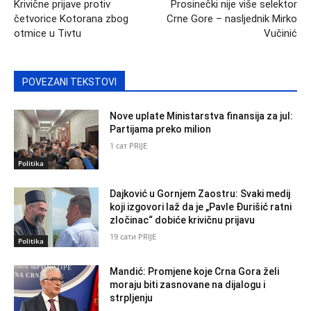
Krivične prijave protiv
Prosinečki nije više selektor
četvorice Kotorana zbog
Crne Gore – nasljednik Mirko
otmice u Tivtu
Vučinić
POVEZANI TEKSTOVI
Nove uplate Ministarstva finansija za jul:
Partijama preko milion
1 сат PRIJE
Politika
Dajković u Gornjem Zaostru: Svaki medij
koji izgovori laž da je „Pavle Đurišić ratni
zločinac“ dobiće krivičnu prijavu
19 сати PRIJE
Politika
Mandić: Promjene koje Crna Gora želi
moraju biti zasnovane na dijalogu i
strpljenju