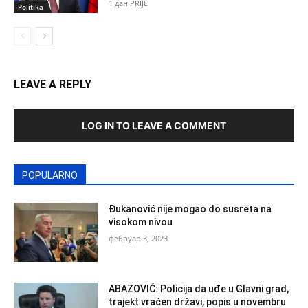
1 дан PRIJE
Politika
LEAVE A REPLY
LOG IN TO LEAVE A COMMENT
POPULARNO
Đukanović nije mogao do susreta na
visokom nivou
фебруар 3, 2023
ABAZOVIĆ: Policija da uđe u Glavni grad,
trajekt vraćen državi, popis u novembru