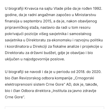
U biografiji Krvavca na sajtu Vlade piše da je rođen 1992.
godine, da je radni angažman započeo u Ministarstvu
finansija u septembru 2015, a da je, nakon obavljenog
pripravničkog staža, nastavio da radi u tom resoru
pokrivajući pozicije višeg savjetnika i samostalnog
savjetnika u Direktoratu za ekonomsku i razvojnu politiku
i koordinatora u Direkciji za fiskalne analize i projekcije u
Direktoratu za državni budžet, gdje je obavljao i bio
uključen u najodgovornije poslove.
U biografiji se navodi i da je u periodu od 2018. do 2020.
bio član Revizorskog odbora kompanije „Crnogorski
elektroprenosni sistem Crne Gore“ AD, dok je, takođe,
bio i član Odbora direktora „Instituta za javno zdravlje
Crne Gore“.