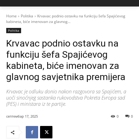
Home
Politika
Krvavac podnio ostavku na funkciju šefa Spajićevog
kabineta, biće imenovan za glavnog...
Politika
Krvavac podnio ostavku na
funkciju šefa Spajićevog
kabineta, biće imenovan za
glavnog savjetnika premijera
Krvavac je odluku donio nakon razgovora sa Spajićem, a
uoči sinoćnjeg sastanka rukovodstva Pokreta Evropa sad
(PES) i ministara iz te partije.
септембар 17, 2025
0
0