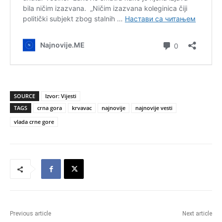
SOURCE
Izvor: Vijesti
TAGS
crna gora
krvavac
najnovije
najnovije vesti
vlada crne gore
Previous article
Next article