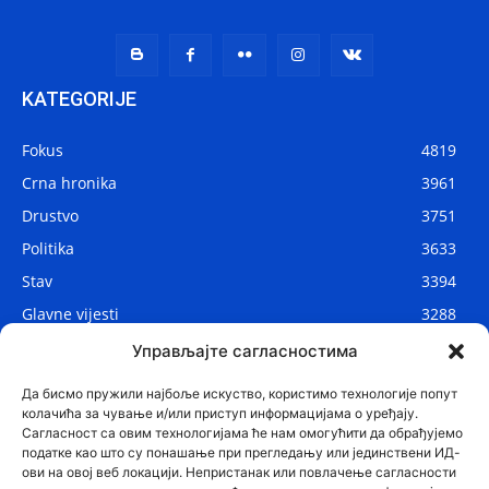
KATEGORIJE
Fokus
4819
Crna hronika
3961
Drustvo
3751
Politika
3633
Stav
3394
Glavne vijesti
3288
Lokalne vijesti
2912
Управљајте сагласностима
Svijet
1075
Да бисмо пружили најбоље искуство, користимо технологије попут
колачића за чување и/или приступ информацијама о уређају.
Сагласност са овим технологијама ће нам омогућити да обрађујемо
податке као што су понашање при прегледању или јединствени ИД-
ови на овој веб локацији. Непристанак или повлачење сагласности