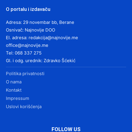
O portalu i izdavaču
Adresa: 29 novembar bb, Berane
Osnivač: Najnovije DOO
El. adresa:
redakcija@najnovije.me
office@najnovije.me
Tel: 068 337 275
Gl. i odg. urednik: Zdravko Šćekić
Politika privatnosti
O nama
Kontakt
Impressum
Uslovi korišćenja
FOLLOW US