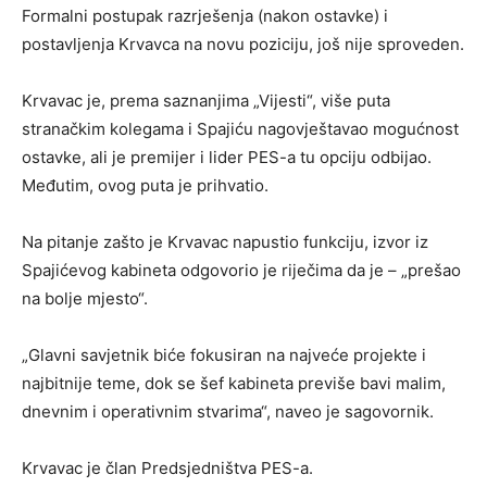
Formalni postupak razrješenja (nakon ostavke) i
postavljenja Krvavca na novu poziciju, još nije sproveden.
Krvavac je, prema saznanjima „Vijesti“, više puta
stranačkim kolegama i Spajiću nagovještavao mogućnost
ostavke, ali je premijer i lider PES-a tu opciju odbijao.
Međutim, ovog puta je prihvatio.
Na pitanje zašto je Krvavac napustio funkciju, izvor iz
Spajićevog kabineta odgovorio je riječima da je – „prešao
na bolje mjesto“.
„Glavni savjetnik biće fokusiran na najveće projekte i
najbitnije teme, dok se šef kabineta previše bavi malim,
dnevnim i operativnim stvarima“, naveo je sagovornik.
Krvavac je član Predsjedništva PES-a.