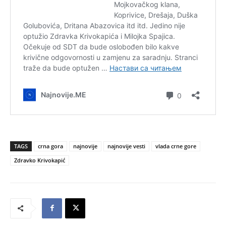
TAGS
crna gora
najnovije
najnovije vesti
vlada crne gore
Zdravko Krivokapić