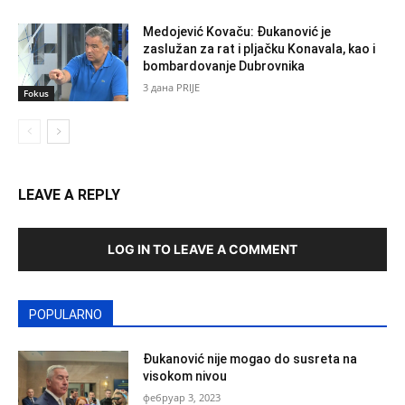
Medojević Kovaču: Đukanović je
zaslužan za rat i pljačku Konavala, kao i
bombardovanje Dubrovnika
3 дана PRIJE
Fokus
LEAVE A REPLY
LOG IN TO LEAVE A COMMENT
POPULARNO
Đukanović nije mogao do susreta na
visokom nivou
фебруар 3, 2023