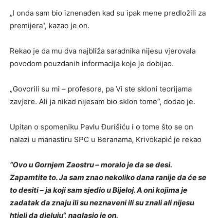
„I onda sam bio iznenađen kad su ipak mene predložili za
premijera“, kazao je on.
Rekao je da mu dva najbliža saradnika nijesu vjerovala
povodom pouzdanih informacija koje je dobijao.
„Govorili su mi – profesore, pa Vi ste skloni teorijama
zavjere. Ali ja nikad nijesam bio sklon tome“, dodao je.
Upitan o spomeniku Pavlu Đurišiću i o tome što se on
nalazi u manastiru SPC u Beranama, Krivokapić je rekao
“Ovo u Gornjem Zaostru – moralo je da se desi.
Zapamtite to. Ja sam znao nekoliko dana ranije da će se
to desiti – ja koji sam sjedio u Bijeloj. A oni kojima je
zadatak da znaju ili su neznaveni ili su znali ali nijesu
htjeli da djeluju“, naglasio je on.