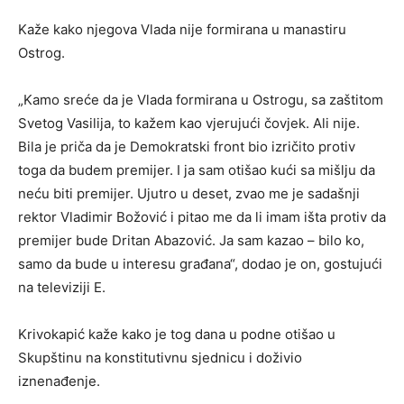
Kaže kako njegova Vlada nije formirana u manastiru
Ostrog.
„Kamo sreće da je Vlada formirana u Ostrogu, sa zaštitom
Svetog Vasilija, to kažem kao vjerujući čovjek. Ali nije.
Bila je priča da je Demokratski front bio izričito protiv
toga da budem premijer. I ja sam otišao kući sa mišlju da
neću biti premijer. Ujutro u deset, zvao me je sadašnji
rektor Vladimir Božović i pitao me da li imam išta protiv da
premijer bude Dritan Abazović. Ja sam kazao – bilo ko,
samo da bude u interesu građana“, dodao je on, gostujući
na televiziji E.
Krivokapić kaže kako je tog dana u podne otišao u
Skupštinu na konstitutivnu sjednicu i doživio
iznenađenje.