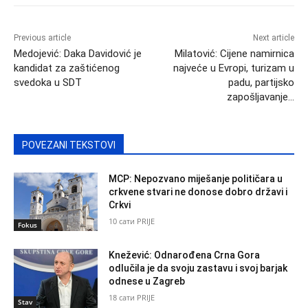
Previous article
Next article
Medojević: Daka Davidović je
Milatović: Cijene namirnica
kandidat za zaštićenog
najveće u Evropi, turizam u
svedoka u SDT
padu, partijsko
zapošljavanje…
POVEZANI TEKSTOVI
MCP: Nepozvano miješanje političara u
crkvene stvari ne donose dobro državi i
Crkvi
10 сати PRIJE
Fokus
Knežević: Odnarođena Crna Gora
odlučila je da svoju zastavu i svoj barjak
odnese u Zagreb
18 сати PRIJE
Stav