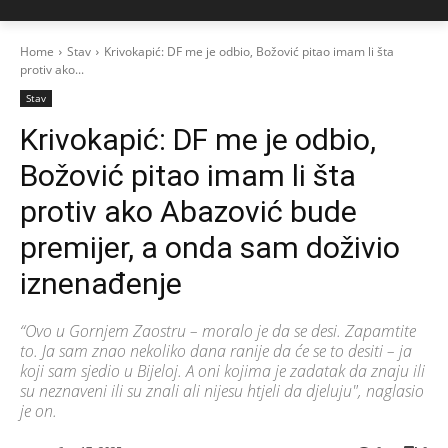
Home
Stav
Krivokapić: DF me je odbio, Božović pitao imam li šta
protiv ako...
Stav
Krivokapić: DF me je odbio,
Božović pitao imam li šta
protiv ako Abazović bude
premijer, a onda sam doživio
iznenađenje
“Ovo u Gornjem Zaostru – moralo je da se desi. Zapamtite
to. Ja sam znao nekoliko dana ranije da će se to desiti – ja
koji sam sjedio u Bijeloj. A oni kojima je zadatak da znaju ili
su neznaveni ili su znali ali nijesu htjeli da djeluju", naglasio
je on.