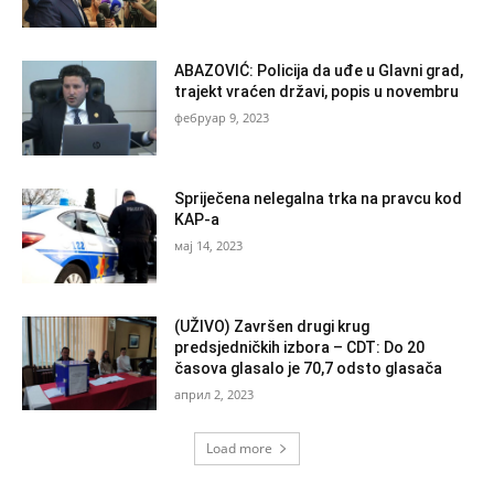
ABAZOVIĆ: Policija da uđe u Glavni grad,
trajekt vraćen državi, popis u novembru
фебруар 9, 2023
Spriječena nelegalna trka na pravcu kod
KAP-a
мај 14, 2023
(UŽIVO) Završen drugi krug
predsjedničkih izbora – CDT: Do 20
časova glasalo je 70,7 odsto glasača
април 2, 2023
Load more