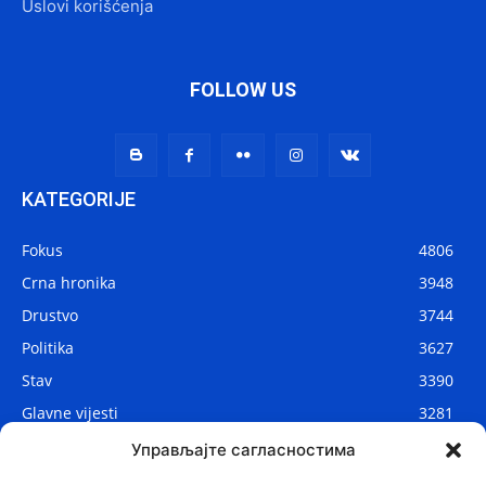
Uslovi korišćenja
FOLLOW US
KATEGORIJE
Fokus
4806
Crna hronika
3948
Drustvo
3744
Politika
3627
Stav
3390
Glavne vijesti
3281
Lokalne vijesti
2904
Управљајте сагласностима
Svijet
1075