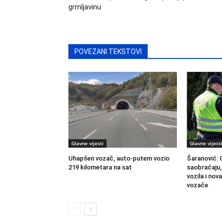
grmljavinu
POVEZANI TEKSTOVI
Glavne vijesti
Glavne vijesti
Uhapšen vozač, auto-putem vozio
Šaranović: 
219 kilometara na sat
saobraćaju
vozila i nov
vozače