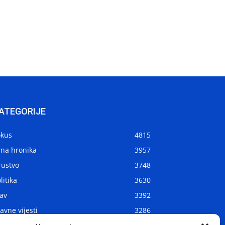
ATEGORIJE
okus
4815
rna hronika
3957
rustvo
3748
litika
3630
av
3392
avne vijesti
3286