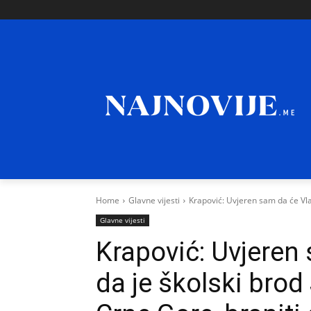
Home
Glavne vijesti
Krapović: Uvjeren sam da će Vlad
Glavne vijesti
Krapović: Uvjeren 
da je školski brod