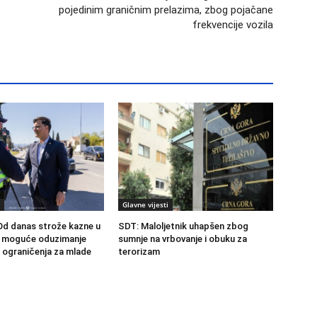
pojedinim graničnim prelazima, zbog pojačane
frekvencije vozila
Glavne vijesti
Od danas strože kazne u
SDT: Maloljetnik uhapšen zbog
, moguće oduzimanje
sumnje na vrbovanje i obuku za
a ograničenja za mlade
terorizam