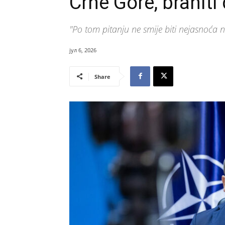
Crne Gore, braniti
"Po tom pitanju ne smije biti nejasnoća n
јул 6, 2026
Share