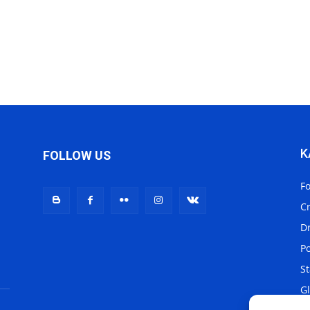
K
FOLLOW US
F
C
D
Po
St
Gl