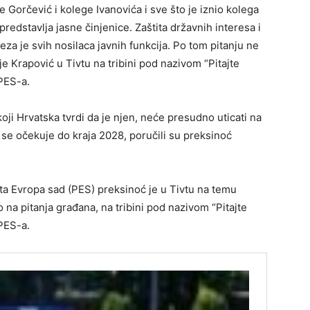
e Gorčević i kolege Ivanovića i sve što je iznio kolega
redstavlja jasne činjenice. Zaštita državnih interesa i
za je svih nosilaca javnih funkcija. Po tom pitanju ne
 je Krapović u Tivtu na tribini pod nazivom “Pitajte
 PES-a.
oji Hrvatska tvrdi da je njen, neće presudno uticati na
 se očekuje do kraja 2028, poručili su preksinoć
ta Evropa sad (PES) preksinoć je u Tivtu na temu
na pitanja građana, na tribini pod nazivom “Pitajte
 PES-a.