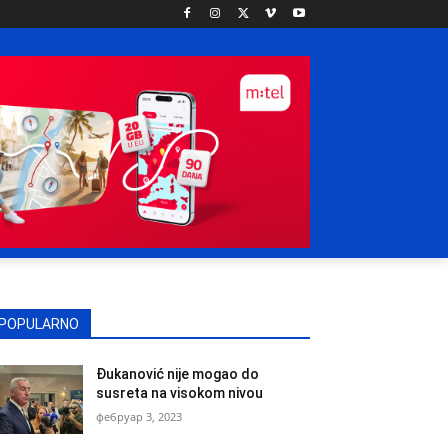
POPULARNO
Đukanović nije mogao do
susreta na visokom nivou
фебруар 3, 2023