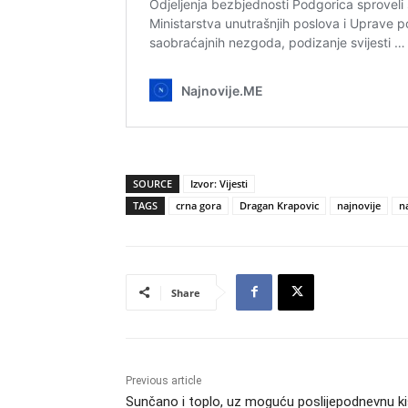
SOURCE
Izvor: Vijesti
TAGS
crna gora
Dragan Krapovic
najnovije
na
Share
Previous article
Sunčano i toplo, uz moguću poslijepodnevnu ki