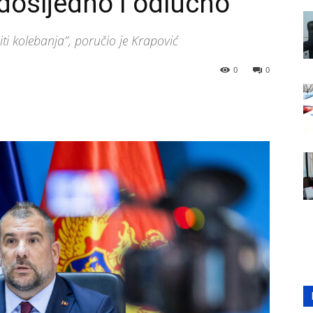
 dosljedno i odlučno
iti kolebanja”, poručio je Krapović
0
0