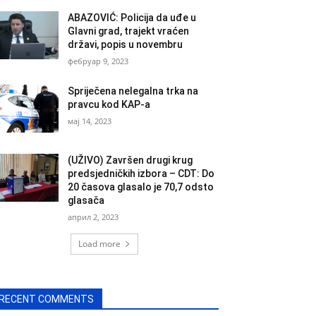
ABAZOVIĆ: Policija da uđe u
Glavni grad, trajekt vraćen
državi, popis u novembru
фебруар 9, 2023
Spriječena nelegalna trka na
pravcu kod KAP-a
мај 14, 2023
(UŽIVO) Završen drugi krug
predsjedničkih izbora – CDT: Do
20 časova glasalo je 70,7 odsto
glasača
април 2, 2023
Load more
RECENT COMMENTS