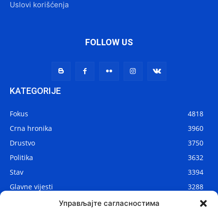
Uslovi korišćenja
FOLLOW US
KATEGORIJE
Fokus
4818
Crna hronika
3960
Drustvo
3750
Politika
3632
Stav
3394
Glavne vijesti
3288
Lokalne vijesti
2912
Управљајте сагласностима
Svijet
1075