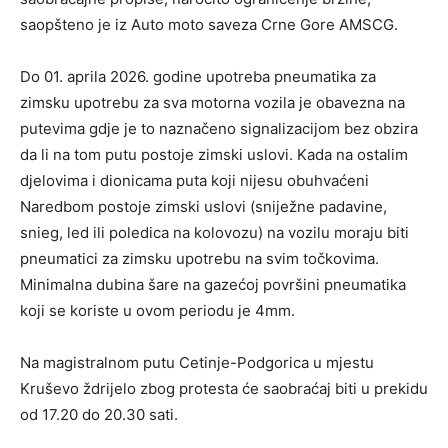
saopšteno je iz Auto moto saveza Crne Gore AMSCG.
Do 01. aprila 2026. godine upotreba pneumatika za
zimsku upotrebu za sva motorna vozila je obavezna na
putevima gdje je to naznačeno signalizacijom bez obzira
da li na tom putu postoje zimski uslovi. Kada na ostalim
djelovima i dionicama puta koji nijesu obuhvaćeni
Naredbom postoje zimski uslovi (sniježne padavine,
snieg, led ili poledica na kolovozu) na vozilu moraju biti
pneumatici za zimsku upotrebu na svim točkovima.
Minimalna dubina šare na gazećoj površini pneumatika
koji se koriste u ovom periodu je 4mm.
Na magistralnom putu Cetinje-Podgorica u mjestu
Kruševo ždrijelo zbog protesta će saobraćaj biti u prekidu
od 17.20 do 20.30 sati.