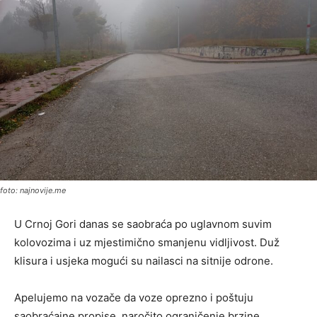
foto: najnovije.me
U Crnoj Gori danas se saobraća po uglavnom suvim
kolovozima i uz mjestimično smanjenu vidljivost. Duž
klisura i usjeka mogući su nailasci na sitnije odrone.
Apelujemo na vozače da voze oprezno i poštuju
saobraćajne propise, naročito ograničenje brzine,