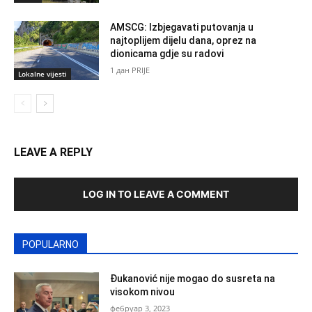
AMSCG: Izbjegavati putovanja u
najtoplijem dijelu dana, oprez na
dionicama gdje su radovi
1 дан PRIJE
Lokalne vijesti
LEAVE A REPLY
LOG IN TO LEAVE A COMMENT
POPULARNO
Đukanović nije mogao do susreta na
visokom nivou
фебруар 3, 2023