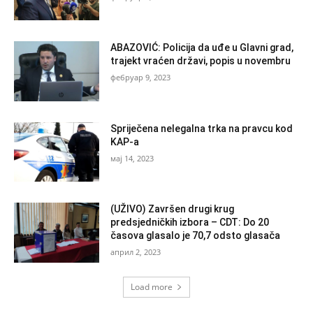
ABAZOVIĆ: Policija da uđe u Glavni grad,
trajekt vraćen državi, popis u novembru
фебруар 9, 2023
Spriječena nelegalna trka na pravcu kod
KAP-a
мај 14, 2023
(UŽIVO) Završen drugi krug
predsjedničkih izbora – CDT: Do 20
časova glasalo je 70,7 odsto glasača
април 2, 2023
Load more