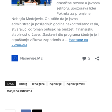
TAGS
amscg
crna gora
najnovije
najnovije vesti
stanje na putevima