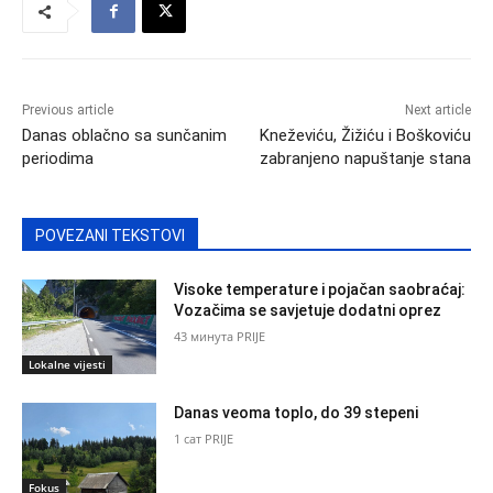
Previous article
Next article
Danas oblačno sa sunčanim
Kneževiću, Žižiću i Boškoviću
periodima
zabranjeno napuštanje stana
POVEZANI TEKSTOVI
Visoke temperature i pojačan saobraćaj:
Vozačima se savjetuje dodatni oprez
43 минута PRIJE
Lokalne vijesti
Danas veoma toplo, do 39 stepeni
1 сат PRIJE
Fokus