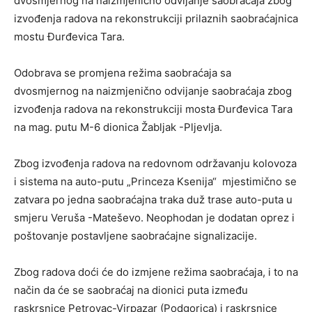
dvosmjernog na naizmjenično odvijanje saobraćaja zbog
izvođenja radova na rekonstrukciji prilaznih saobraćajnica
mostu Đurđevica Tara.
Odobrava se promjena režima saobraćaja sa
dvosmjernog na naizmjenično odvijanje saobraćaja zbog
izvođenja radova na rekonstrukciji mosta Đurđevica Tara
na mag. putu M-6 dionica Žabljak -Pljevlja.
Zbog izvođenja radova na redovnom održavanju kolovoza
i sistema na auto-putu „Princeza Ksenija“ mjestimično se
zatvara po jedna saobraćajna traka duž trase auto-puta u
smjeru Veruša -Mateševo. Neophodan je dodatan oprez i
poštovanje postavljene saobraćajne signalizacije.
Zbog radova doći će do izmjene režima saobraćaja, i to na
način da će se saobraćaj na dionici puta između
raskrsnice Petrovac-Virpazar (Podgorica) i raskrsnice