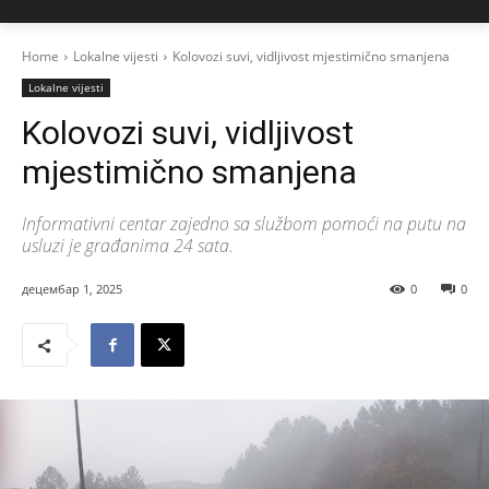
Home
Lokalne vijesti
Kolovozi suvi, vidljivost mjestimično smanjena
Lokalne vijesti
Kolovozi suvi, vidljivost
mjestimično smanjena
Informativni centar zajedno sa službom pomoći na putu na
usluzi je građanima 24 sata.
децембар 1, 2025
0
0