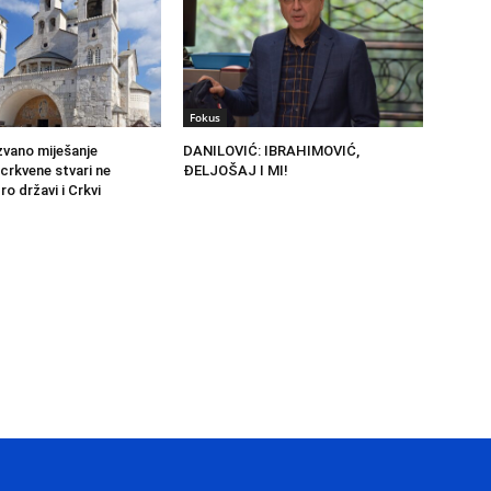
Fokus
vano miješanje
DANILOVIĆ: IBRAHIMOVIĆ,
 crkvene stvari ne
ĐELJOŠAJ I MI!
o državi i Crkvi