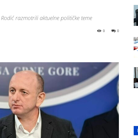
odić razmotrili aktuelne političke teme
0
0