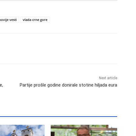
ovije vesti
vlada crne gore
Next article
e,
Partije prošle godine donirale stotine hiljada eura