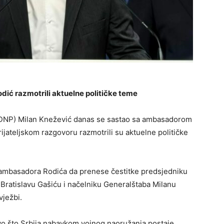
dić razmotrili aktuelne političke teme
(DNP) Milan Knežević danas se sastao sa ambasadorom
jateljskom razgovoru razmotrili su aktuelne političke
 ambasadora Rodića da prenese čestitke predsjedniku
Bratislavu Gašiću i načelniku Generalštaba Milanu
vježbi.
vo što Srbija nabavkom vojnog naoružanja postaje