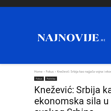
Home
Fokus
Knežević: Srbija kao najjača vojna i ek
Fokus
Politika
Knežević: Srbija k
ekonomska sila u