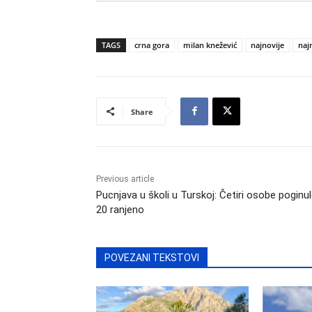
TAGS
crna gora
milan knežević
najnovije
najn
Share
Previous article
Pucnjava u školi u Turskoj: Četiri osobe poginul
20 ranjeno
POVEZANI TEKSTOVI