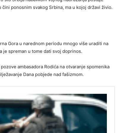
o čini ponosnim svakog Srbina, ma u kojoj državi živio.
Crna Gora u narednom periodu mnogo više uraditi na
da je spreman u tome dati svoj doprinos.
 da pozove ambasadora Rodića na otvaranje spomenika
obilježavanje Dana pobjede nad fašizmom.