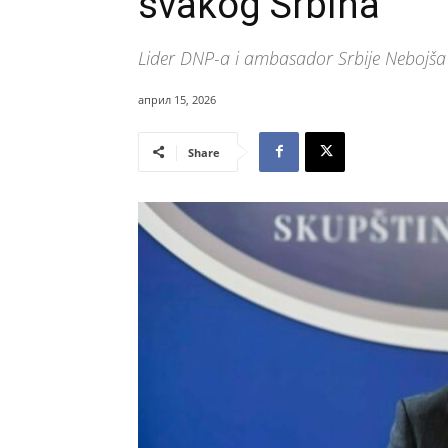
svakog Srbina
Lider DNP-a i ambasador Srbije Nebojša R
април 15, 2026
Share