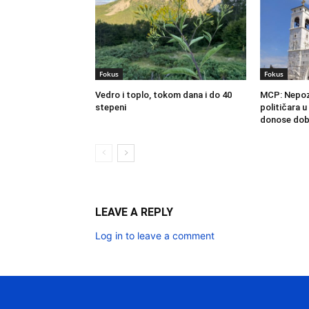
Fokus
Fokus
Vedro i toplo, tokom dana i do 40
MCP: Nepoz
stepeni
političara u
donose dobr
LEAVE A REPLY
Log in to leave a comment