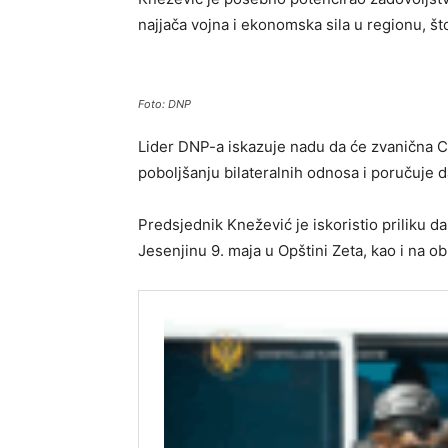
najjača vojna i ekonomska sila u regionu, št
Foto: DNP
Lider DNP-a iskazuje nadu da će zvanična 
poboljšanju bilateralnih odnosa i poručuje 
Predsjednik Knežević je iskoristio priliku
Jesenjinu 9. maja u Opštini Zeta, kao i na 