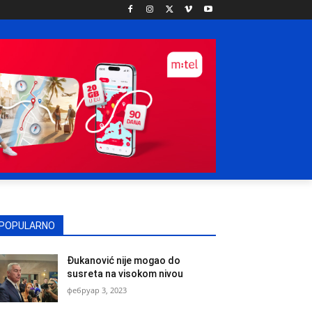
POPULARNO
Đukanović nije mogao do
susreta na visokom nivou
фебруар 3, 2023