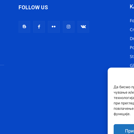
K
FOLLOW US
F
C
D
Po
St
Gl
Lo
Sv
Да бисмо п
чување и/и
технологиј
при прегле
повлачење 
функције.
При