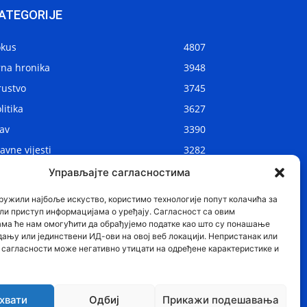
ATEGORIJE
okus
4807
rna hronika
3948
rustvo
3745
litika
3627
av
3390
avne vijesti
3282
kalne vijesti
2906
Управљајте сагласностима
ijet
1075
ружили најбоље искуство, користимо технологије попут колачића за
ли приступ информацијама о уређају. Сагласност са овим
ама ће нам омогућити да обрађујемо податке као што су понашање
дању или јединствени ИД-ови на овој веб локацији. Непристанак или
сагласности може негативно утицати на одређене карактеристике и
хвати
Одбиј
Прикажи подешавања