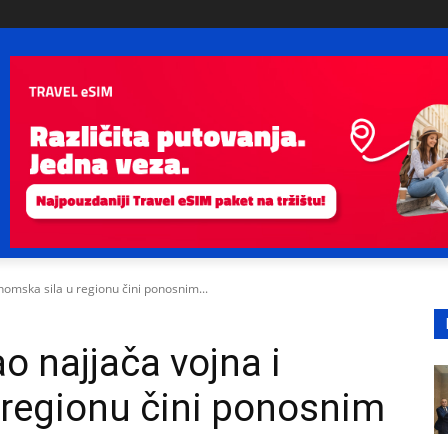
onomska sila u regionu čini ponosnim...
ao najjača vojna i
 regionu čini ponosnim