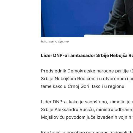
foto: najnovije.me
Lider DNP-a i ambasador Srbije Nebojša Ro
Predsjednik Demokratske narodne partije 
Srbije Nebojšom Rodićem i u otvorenom i pri
teme kako u Crnoj Gori, tako i u regionu.
Lider DNP-a, kako je saopšteno, zamolio je
Srbije Aleksandru Vučiću, ministru odbrane 
Mojsiloviću povodom juče izvedenih vojnih 
Knežević je posebno potencirao zadovoljst