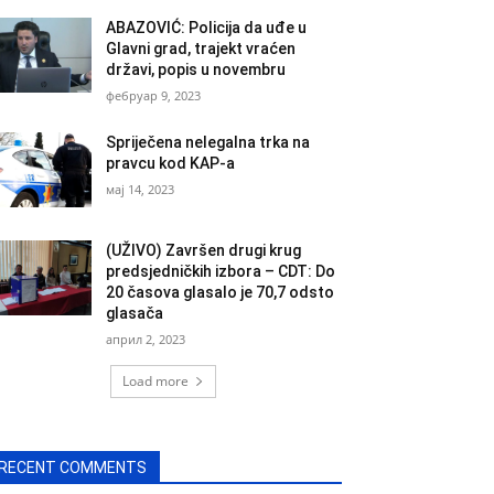
ABAZOVIĆ: Policija da uđe u
Glavni grad, trajekt vraćen
državi, popis u novembru
фебруар 9, 2023
Spriječena nelegalna trka na
pravcu kod KAP-a
мај 14, 2023
(UŽIVO) Završen drugi krug
predsjedničkih izbora – CDT: Do
20 časova glasalo je 70,7 odsto
glasača
април 2, 2023
Load more
RECENT COMMENTS