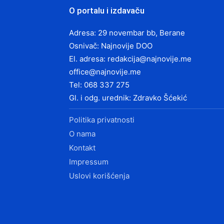
O portalu i izdavaču
Adresa: 29 novembar bb, Berane
Osnivač: Najnovije DOO
El. adresa:
redakcija@najnovije.me
office@najnovije.me
Tel: 068 337 275
Gl. i odg. urednik: Zdravko Šćekić
Politika privatnosti
O nama
Kontakt
Impressum
Uslovi korišćenja