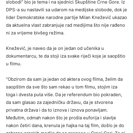
slobodi“ bio je tema i na sjednici Skupštine Crne Gore. Iz
DPS-a su nastavili sa udarom na medijske slobode, dok je
lider Demokratske narodne partije Milan Knežević ukazao
da aktuelna vlast zabranjuje rad medijima što nije rađeno
ni za vrijeme bivšeg režima.
Knežević, je naveo da je on jedan od učenika u
dokumentarcu, te da stoji iza svake riječi koje je saopštio
u filmu.
“Obzirom da sam ja jedan od aktera ovog filma, želim da
saopštim da sve što sam rekao u tom filmu, stojim iza
toga i dvesta puta više. Da je referendum bio pokraden,
da sam glasao za zajedničku državu, da je stvorena
privatna država i da to iznova i iznova ponavljam.
Međutim, odmah nakon što je prošla euforija i slavlje
nakon četiri dana, krenula je hajka na taj film, došlo je do