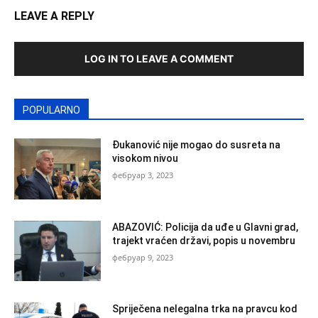
LEAVE A REPLY
LOG IN TO LEAVE A COMMENT
POPULARNO
Đukanović nije mogao do susreta na
visokom nivou
фебруар 3, 2023
ABAZOVIĆ: Policija da uđe u Glavni grad,
trajekt vraćen državi, popis u novembru
фебруар 9, 2023
Spriječena nelegalna trka na pravcu kod