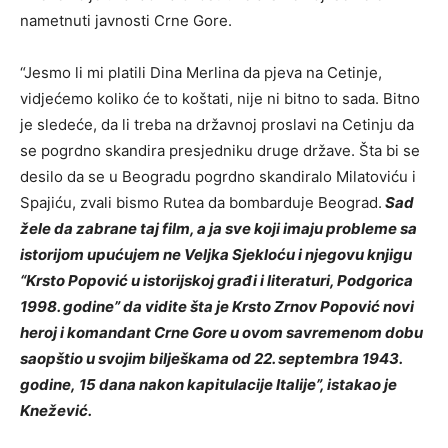
nametnuti javnosti Crne Gore.
“Jesmo li mi platili Dina Merlina da pjeva na Cetinje,
vidjećemo koliko će to koštati, nije ni bitno to sada. Bitno
je sledeće, da li treba na državnoj proslavi na Cetinju da
se pogrdno skandira presjedniku druge države. Šta bi se
desilo da se u Beogradu pogrdno skandiralo Milatoviću i
Spajiću, zvali bismo Rutea da bombarduje Beograd.
Sad
žele da zabrane taj film, a ja sve koji imaju probleme sa
istorijom upućujem ne Veljka Sjekloću i njegovu knjigu
“Krsto Popović u istorijskoj građi i literaturi, Podgorica
1998. godine” da vidite šta je Krsto Zrnov Popović novi
heroj i komandant Crne Gore u ovom savremenom dobu
saopštio u svojim bilješkama od 22. septembra 1943.
godine, 15 dana nakon kapitulacije Italije”, istakao je
Knežević.