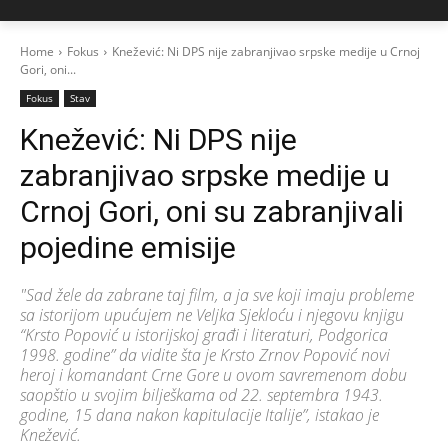
Home
Fokus
Knežević: Ni DPS nije zabranjivao srpske medije u Crnoj
Gori, oni...
Fokus
Stav
Knežević: Ni DPS nije
zabranjivao srpske medije u
Crnoj Gori, oni su zabranjivali
pojedine emisije
"Sad žele da zabrane taj film, a ja sve koji imaju probleme
sa istorijom upućujem ne Veljka Sjekloću i njegovu knjigu
“Krsto Popović u istorijskoj građi i literaturi, Podgorica
1998. godine” da vidite šta je Krsto Zrnov Popović novi
heroj i komandant Crne Gore u ovom savremenom dobu
saopštio u svojim bilješkama od 22. septembra 1943.
godine, 15 dana nakon kapitulacije Italije”, istakao je
Knežević.