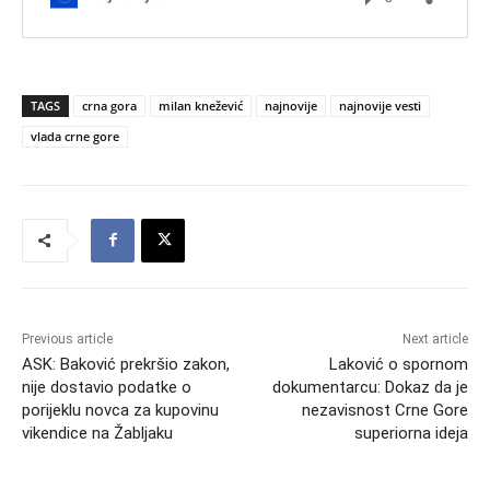
TAGS
crna gora
milan knežević
najnovije
najnovije vesti
vlada crne gore
Previous article
Next article
ASK: Baković prekršio zakon,
Laković o spornom
nije dostavio podatke o
dokumentarcu: Dokaz da je
porijeklu novca za kupovinu
nezavisnost Crne Gore
vikendice na Žabljaku
superiorna ideja