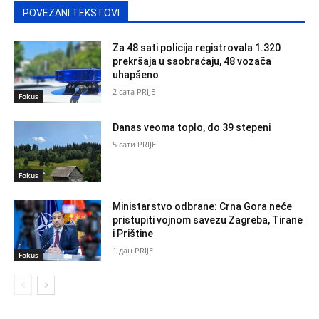
POVEZANI TEKSTOVI
Za 48 sati policija registrovala 1.320
prekršaja u saobraćaju, 48 vozača
uhapšeno
2 сата PRIJE
Fokus
Danas veoma toplo, do 39 stepeni
5 сати PRIJE
Fokus
Ministarstvo odbrane: Crna Gora neće
pristupiti vojnom savezu Zagreba, Tirane
i Prištine
1 дан PRIJE
Fokus