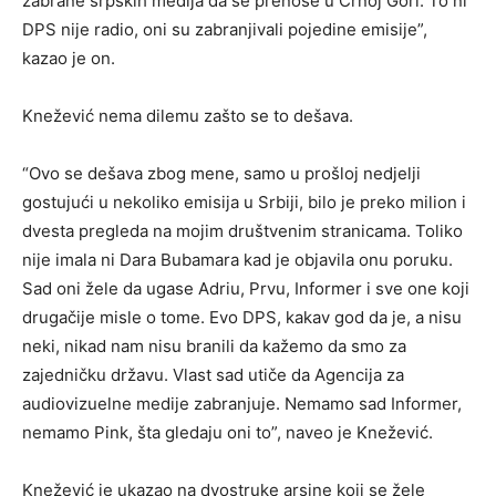
zabrane srpskih medija da se prenose u Crnoj Gori. To ni
DPS nije radio, oni su zabranjivali pojedine emisije”,
kazao je on.
Knežević nema dilemu zašto se to dešava.
“Ovo se dešava zbog mene, samo u prošloj nedjelji
gostujući u nekoliko emisija u Srbiji, bilo je preko milion i
dvesta pregleda na mojim društvenim stranicama. Toliko
nije imala ni Dara Bubamara kad je objavila onu poruku.
Sad oni žele da ugase Adriu, Prvu, Informer i sve one koji
drugačije misle o tome. Evo DPS, kakav god da je, a nisu
neki, nikad nam nisu branili da kažemo da smo za
zajedničku državu. Vlast sad utiče da Agencija za
audiovizuelne medije zabranjuje. Nemamo sad Informer,
nemamo Pink, šta gledaju oni to”, naveo je Knežević.
Knežević je ukazao na dvostruke arsine koji se žele