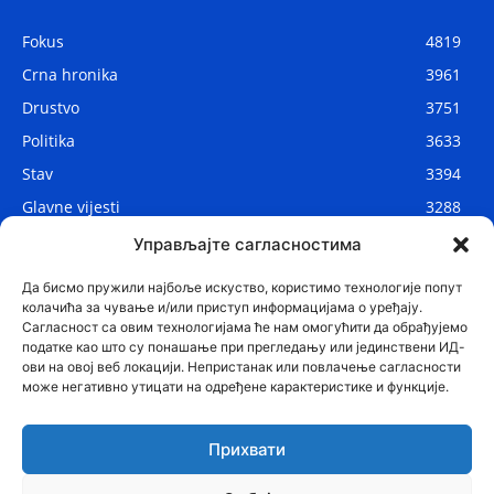
Fokus
4819
Crna hronika
3961
Drustvo
3751
Politika
3633
Stav
3394
Glavne vijesti
3288
Lokalne vijesti
2912
Управљајте сагласностима
Svijet
1075
Да бисмо пружили најбоље искуство, користимо технологије попут
колачића за чување и/или приступ информацијама о уређају.
Сагласност са овим технологијама ће нам омогућити да обрађујемо
податке као што су понашање при прегледању или јединствени ИД-
ови на овој веб локацији. Непристанак или повлачење сагласности
може негативно утицати на одређене карактеристике и функције.
Прихвати