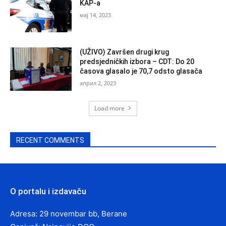
KAP-a
мај 14, 2023
(UŽIVO) Završen drugi krug
predsjedničkih izbora – CDT: Do 20
časova glasalo je 70,7 odsto glasača
април 2, 2023
Load more
RECENT COMMENTS
O portalu i izdavaču
Adresa: 29 novembar bb, Berane